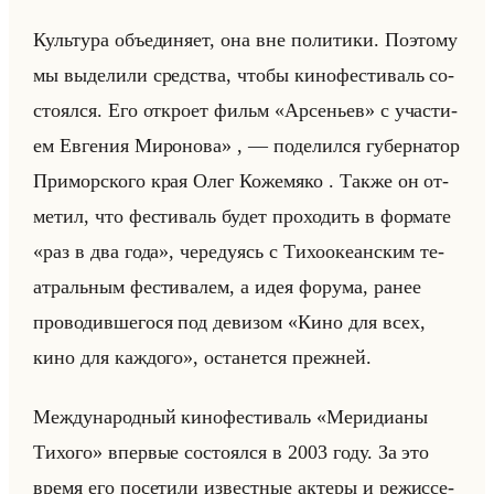
Культу­ра объеди­ня­ет, она вне по­ли­ти­ки. По­это­му
мы вы­де­ли­ли сред­ства, чтобы ки­но­фе­сти­валь со­
сто­ял­ся. Его от­кро­ет фильм «Арсеньев» с уча­сти­
ем Ев­ге­ния Ми­ро­но­ва» , — по­де­лил­ся гу­бер­на­тор
При­мор­ско­го края Олег Ко­же­мя­ко . Также он от­
ме­тил, что фе­сти­валь будет про­хо­дить в фор­ма­те
«раз в два года», че­ре­ду­ясь с Ти­хо­оке­ан­ским те­
ат­ральным фе­сти­ва­лем, а идея фо­ру­ма, ранее
про­во­див­ше­го­ся под де­ви­зом «Кино для всех,
кино для каждого», оста­нет­ся преж­ней.
Меж­ду­на­род­ный ки­но­фе­сти­валь «Меридианы
Тихого» впер­вые со­сто­ял­ся в 2003 году. За это
время его по­се­ти­ли из­вест­ные ак­те­ры и ре­жис­се­