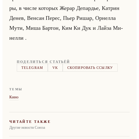
ры, в числе ко­то­рых Жерар Де­пар­дье, Ка­трин
Денев, Вен­сан Перес, Пьер Ришар, Ор­нел­ла
Мути, Миша Бар­тон, Ким Ки Дук и Лайза Ми­
нел­ли .
ПОДЕЛИТЬСЯ СТАТЬЁЙ
TELEGRAM
VK
СКОПИРОВАТЬ ССЫЛКУ
ТЕМЫ
Кино
ЧИТАЙТЕ ТАКЖЕ
Другие новости Союза