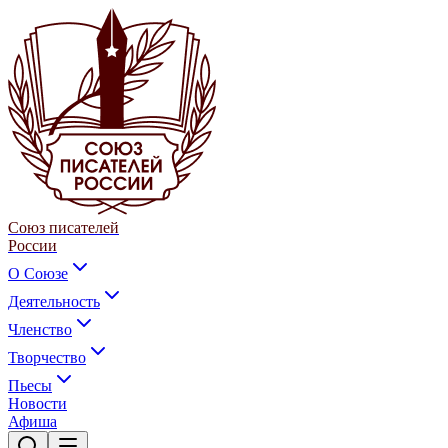
Союз писателей
России
О Союзе
Деятельность
Членство
Творчество
Пьесы
Новости
Афиша