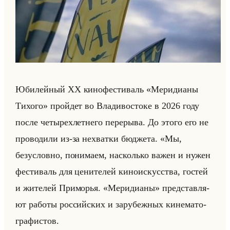
Юби­лейный XX ки­но­фе­сти­валь «Меридианы
Тихого» пройдет во Вла­ди­во­сто­ке в 2026 году
после че­ты­рех­лет­не­го пе­ре­ры­ва. До этого его не
про­во­ди­ли из-за нехват­ки бюд­же­та. «Мы,
безусловно, понимаем, насколько важен и нужен
фестиваль для ценителей киноискусства, гостей
и жителей Приморья. «Меридианы» пред­став­ля­
ют ра­бо­ты рос­сийских и за­ру­беж­ных ки­не­ма­то­
гра­фи­стов.