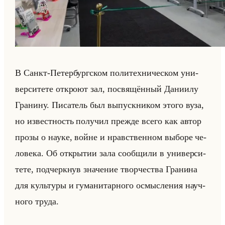
В Санкт-Пе­тер­бург­ском по­ли­тех­ни­че­ском уни­
вер­си­те­те от­кро­ют зал, по­свя­щён­ный Да­ни­илу
Гра­ни­ну. Пи­са­тель был вы­пуск­ни­ком этого вуза,
но из­вест­ность по­лу­чил преж­де всего как автор
прозы о науке, войне и нрав­ствен­ном вы­бо­ре че­
ло­ве­ка. Об от­кры­тии зала со­об­щи­ли в уни­вер­си­
те­те, под­черк­нув зна­че­ние твор­че­ства Гра­ни­на
для культу­ры и гу­ма­ни­тар­но­го осмыс­ле­ния на­уч­
но­го труда.