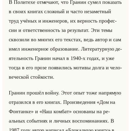
В По­ли­те­хе от­ме­ча­ют, что Гра­нин сумел по­ка­зать
в своих кни­гах слож­ный и часто неза­мет­ный
труд учё­ных и ин­же­не­ров, их вер­ность про­фес­
сии и от­вет­ствен­ность за ре­зультат. Эти темы
скво­зи­ли во мно­гих его текстах, ведь автор и сам
имел ин­же­нер­ное об­ра­зо­ва­ние. Ли­те­ра­тур­ную де­
ятельность Гра­нин начал в 1940-х годах, и уже
тогда в его прозе по­яви­лись мо­ти­вы долга и че­ло­
ве­че­ской стойко­сти.
Гра­нин про­шёл войну. Этот опыт тоже на­пря­мую
от­ра­зил­ся в его кни­гах. Про­из­ве­де­ния «Дом на
Фонтанке» и «Наш комбат» ос­но­ва­ны на ре­
альных со­бы­ти­ях и лич­ных вос­по­ми­на­ни­ях. В
1987 году автор на­пи­сал «Блокадную книгу» в