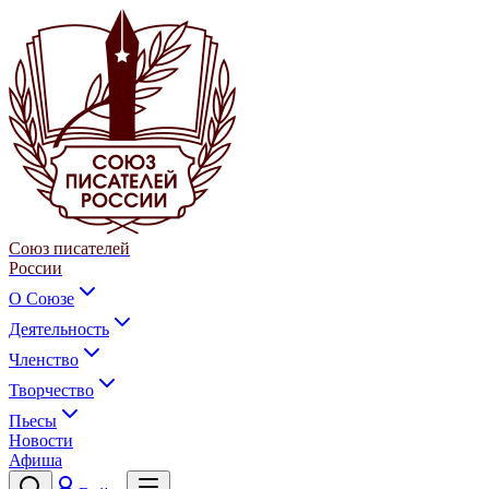
Союз писателей
России
О Союзе
Деятельность
Членство
Творчество
Пьесы
Новости
Афиша