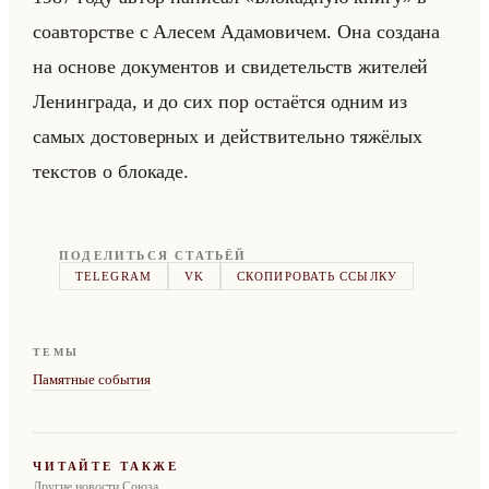
со­ав­тор­стве с Але­сем Ада­мо­ви­чем. Она со­зда­на
на ос­но­ве до­ку­мен­тов и сви­де­тельств жи­те­лей
Ле­нин­гра­да, и до сих пор оста­ёт­ся одним из
самых до­сто­вер­ных и действи­тельно тя­жё­лых
тек­стов о бло­ка­де.
ПОДЕЛИТЬСЯ СТАТЬЁЙ
TELEGRAM
VK
СКОПИРОВАТЬ ССЫЛКУ
ТЕМЫ
Памятные события
ЧИТАЙТЕ ТАКЖЕ
Другие новости Союза