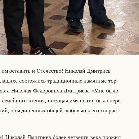
им оста­вить и Оте­че­ство! Ни­ко­лай Дмит­ри­ев
ла­ши­хе со­сто­ялись тра­ди­ци­он­ные па­мят­ные тор­
 поэта Ни­ко­лая Фё­до­ро­ви­ча Дмит­ри­ева «Мне было
 се­мейно­го чте­ния, но­ся­щая имя поэта, была пе­ре­
е­ний, объеди­нён­ных общей лю­бо­вью к его твор­че­
 Ни­ко­лай Дмит­ри­ев более чет­вер­ти века про­жил