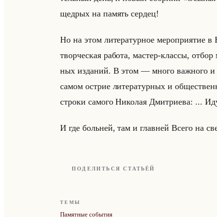
щед­рых на па­мять сер­дец!
Но на этом ли­те­ра­тур­ное ме­ро­при­ятие в Б
твор­че­ская ра­бо­та, ма­стер-клас­сы, отбор 
ных из­да­ний. В этом — много важ­но­го и г
самом острие ли­те­ра­тур­ных и об­ще­ствен­
стро­ки са­мо­го Ни­ко­лая Дмит­ри­ева: ... 
И где больней, там и глав­ней Всего на св
ПОДЕЛИТЬСЯ СТАТЬЁЙ
ТЕМЫ
Памятные события