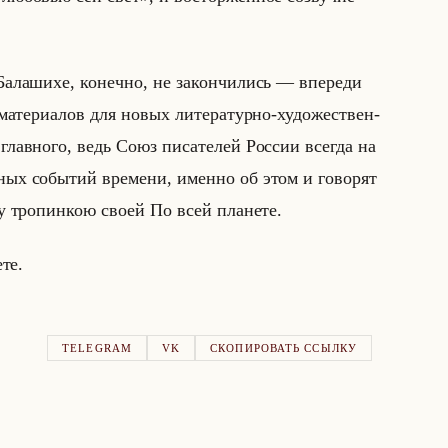
а­ла­ши­хе, ко­неч­но, не за­кон­чи­лись — впе­ре­ди
ма­те­ри­алов для новых ли­те­ра­тур­но-ху­до­же­ствен­
лав­но­го, ведь Союз пи­са­те­лей Рос­сии все­гда на
ных со­бы­тий вре­ме­ни, имен­но об этом и го­во­рят
Иду тро­пин­кою своей По всей пла­не­те.
ете.
TELEGRAM
VK
СКОПИРОВАТЬ ССЫЛКУ