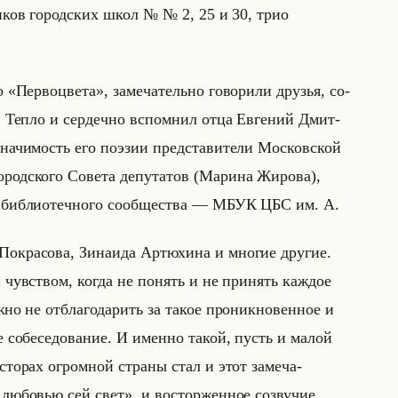
­ни­ков го­род­ских школ № № 2, 25 и 30, трио
 «Первоцвета», за­ме­ча­тельно го­во­ри­ли дру­зья, со­
ва. Тепло и сер­деч­но вспом­нил отца Ев­ге­ний Дмит­
зна­чи­мость его по­эзии пред­ста­ви­те­ли Мос­ков­ской
д­ско­го Со­ве­та де­пу­та­тов (Ма­ри­на Жи­ро­ва),
, биб­лио­теч­но­го со­об­ще­ства — МБУК ЦБС им. А.
о­кра­со­ва, Зи­на­ида Ар­тю­хи­на и мно­гие дру­гие.
 чув­ством, когда не по­нять и не при­нять каж­дое
но не от­бла­го­да­рить за такое про­ник­но­вен­ное и
кое со­бе­се­до­ва­ние. И имен­но такой, пусть и малой
­сто­рах огром­ной стра­ны стал и этот за­ме­ча­
бовью сей свет», и вос­тор­жен­ное со­зву­чие