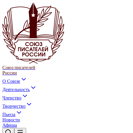
Союз писателей
России
О Союзе
Деятельность
Членство
Творчество
Пьесы
Новости
Афиша