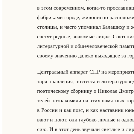
в этом со­вре­мен­ном, когда-то про­сла­вив­
фаб­ри­ка­ми го­ро­де, жи­во­пис­но рас­по­ло­
сто­ли­цы, и часто упо­ми­нал Ба­ла­ши­ху
светят родные, знакомые лица». Союз пи­са­
ли­те­ра­тур­ной и об­ще­че­ло­ве­че­ской па­мя
сво­ему зна­че­нию да­ле­ко вы­хо­дя­щее за го
Цен­тральный ап­па­рат СПР на ме­ро­при­ятии 
та­ря прав­ле­ния, по­этес­са и ли­те­ра­ту­ро
по­эти­че­ско­му сбор­ни­ку о Ни­ко­лае Дми
те­лей по­зна­ко­ми­ли на этих па­мят­ных тор
в Рос­сии и как поэт, и как на­став­ник юны
ва­ют и поют, они глу­бо­ко лич­ные и од­но
сию. И в этот день зву­ча­ли свет­лые и ли­р