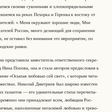
шем­ся сво­ими су­кон­ны­ми и хлоп­ко­пря­дильны­ми
жив­шем­ся на реках Пе­хор­ка и Го­рен­ка к во­сто­ку от
 и жи­те­лей: « Меня окружают хорошие люди, Мне
те­лей Рос­сии, много де­ла­ющий для со­хра­не­ния
­ти, не оста­вил без вни­ма­ния это ме­ро­при­ятие, по
­род­ские рамки.
пред­ста­ви­ла за­ме­сти­тель от­вет­ствен­но­го сек­ре­
­вед Нина По­по­ва, она и стала ав­то­ром пре­ди­сло­вия к
т­ри­еве «Осыпая любовью сей свет», с ко­то­рым чи­та­
­же­ствах. Ни­ко­лай Дмит­ри­ев был ши­ро­ко из­ве­стен
х та­лан­тов — его уди­ви­тельные стихи пе­ре­чи­ты­
­вре­мен­но они при­над­ле­жат всем, лю­бя­щим Рос­
ич­ные, на­пол­нен­ные нега­си­мой лю­бо­вью и тре­во­