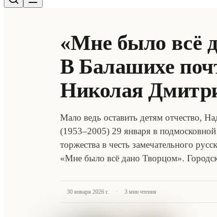
«Мне было всё 
В Балашихе поч
Николая Дмитр
Мало ведь оставить детям отчество, Н
(1953–2005) 29 января в подмосковно
торжества в честь замечательного рус
«Мне было всё дано Творцом». Городс
·
30 января 2026 г.
3
мин чтения