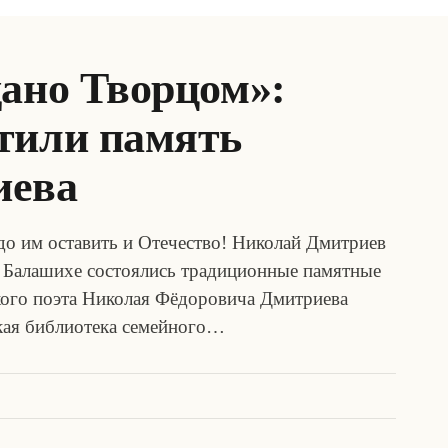
дано Творцом»:
тили память
иева
адо им оставить и Отечество! Николай Дмитриев
й Балашихе состоялись традиционные памятные
ского поэта Николая Фёдоровича Дмитриева
кая библиотека семейного…