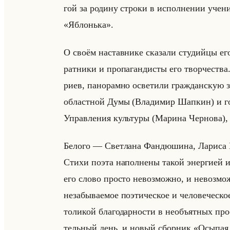
гой за ро­ди­ну стро­ки в ис­пол­не­нии уче
«Яблонька».
О своём на­став­ни­ке ска­за­ли сту­дийцы его
рат­ни­ки и про­па­ган­ди­сты его твор­че­ст
ри­ев, па­но­рам­но осве­ти­ли граж­дан­скую 
об­ласт­ной Думы (Вла­ди­мир Шап­кин) и го­ро
Управ­ле­ния культу­ры (Ма­ри­на Чер­но­ва)
Бе­ло­го — Свет­ла­на Фандю­ши­на, Ла­ри­са П
Стихи поэта на­пол­не­ны такой энер­ги­ей и
его слово про­сто невоз­мож­но, и невоз­мож­
неза­бы­ва­емое по­эти­че­ское и че­ло­ве­че­с
то­ли­кой бла­го­дар­но­сти в необъят­ных про
тельный день, и новый сбор­ник «Осыпая лю