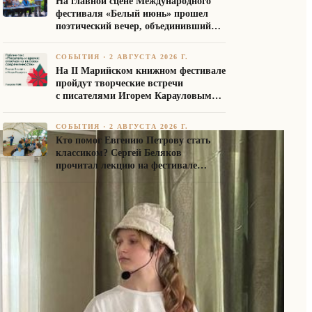
На главной сцене Международного
фестиваля «Белый июнь» прошел
поэтический вечер, объединивший
авторов Союза писателей России
СОБЫТИЯ
·
2 АВГУСТА 2026 Г.
На II Марийском книжном фестивале
пройдут творческие встречи
с писателями Игорем Карауловым
и Платоном Бесединым
СОБЫТИЯ
·
2 АВГУСТА 2026 Г.
Кто помог Евгению Петрову стать
классиком? Сергей Беляков
прочитал лекцию на фестивале
«Белый июнь»