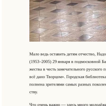
Мало ведь оста­вить детям от­че­ство, Надо 
(1953–2005) 29 ян­ва­ря в под­мос­ков­ной Ба­
же­ства в честь за­ме­ча­тельно­го рус­ско­го
всё дано Творцом». Го­род­ская биб­лио­те­ка
пол­не­на зри­те­ля­ми самых раз­ных по­ко­л
ству.
Что очень важно — здесь много мо­ло­дё­жи!