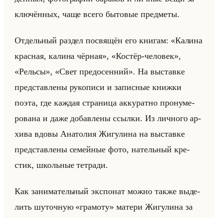
клю­чён­ных, чаще всего бы­то­вые пред­ме­ты.
От­дельный раз­дел по­свя­щён его кни­гам: «Калина
красная, калина чёрная», «Костёр-человек»,
«Рельсы», «Свет предосенний». На вы­став­ке
пред­став­ле­ны ру­ко­пи­си и за­пис­ные книж­ки
поэта, где каж­дая стра­ни­ца ак­ку­рат­но про­ну­ме­
ро­ва­на и даже до­бав­ле­ны ссыл­ки. Из лич­но­го ар­
хи­ва вдовы Ана­то­лия Жи­гу­ли­на на вы­став­ке
пред­став­ле­ны се­мейные фото, на­тельный кре­
стик, школьные тет­ра­ди.
Как за­ни­ма­тельный экс­по­нат можно также вы­де­
лить шу­точ­ную «грамоту» ма­те­ри Жи­гу­ли­на за