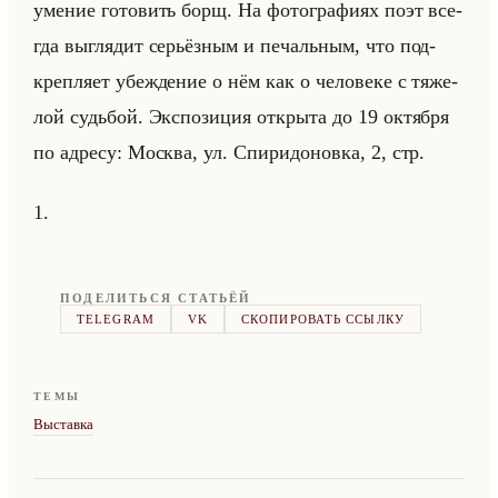
уме­ние го­то­вить борщ. На фо­то­гра­фи­ях поэт все­
гда вы­гля­дит се­рьёз­ным и пе­чальным, что под­
креп­ля­ет убеж­де­ние о нём как о че­ло­ве­ке с тя­же­
лой судьбой. Экс­по­зи­ция от­кры­та до 19 ок­тяб­ря
по ад­ре­су: Москва, ул. Спи­ри­до­нов­ка, 2, стр.
1.
ПОДЕЛИТЬСЯ СТАТЬЁЙ
TELEGRAM
VK
СКОПИРОВАТЬ ССЫЛКУ
ТЕМЫ
Выставка