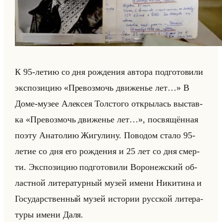
К 95-летию со дня рож­де­ния ав­то­ра под­го­то­ви­ли
экс­по­зи­цию «Превозмочь движенье лет…» В
Доме-музее Алек­сея Тол­сто­го от­кры­лась вы­став­
ка «Превозмочь движенье лет…», по­свя­щён­ная
поэту Ана­то­лию Жи­гу­ли­ну. По­во­дом стало 95-
летие со дня его рож­де­ния и 25 лет со дня смер­
ти. Экс­по­зи­цию под­го­то­ви­ли Во­ро­неж­ский об­
ласт­ной ли­те­ра­тур­ный музей имени Ни­ки­ти­на и
Го­су­дар­ствен­ный музей ис­то­рии рус­ской ли­те­ра­
ту­ры имени Даля.