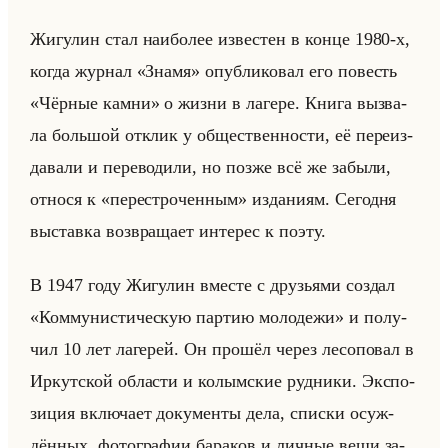
Жи­гу­лин стал наи­бо­лее из­ве­стен в конце 1980-х,
когда жур­нал «Знамя» опуб­ли­ко­вал его по­весть
«Чёрные камни» о жизни в ла­ге­ре. Книга вы­зва­
ла большой от­клик у об­ще­ствен­но­сти, её пе­ре­из­
да­ва­ли и пе­ре­во­ди­ли, но позже всё же за­бы­ли,
от­но­ся к «перестроченным» из­да­ни­ям. Се­год­ня
вы­став­ка воз­вра­ща­ет ин­те­рес к поэту.
В 1947 году Жи­гу­лин вме­сте с дру­зья­ми со­здал
«Коммунистическую партию молодежи» и по­лу­
чил 10 лет ла­ге­рей. Он про­шёл через ле­со­по­вал в
Ир­кут­ской об­ла­сти и ко­лым­ские руд­ни­ки. Экс­по­
зи­ция вклю­ча­ет до­ку­мен­ты дела, спис­ки осуж­
дён­ных, фо­то­гра­фии ба­ра­ков и лич­ные вещи за­