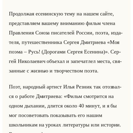
Про­дол­жая есе­нин­скую тему на нашем сайте,
пред­став­ля­ем ва­ше­му вни­ма­нию фильм члена
Прав­ле­ния Союза пи­са­те­лей Рос­сии, поэта, из­да­
те­ля, пу­те­ше­ствен­ни­ка Сер­гея Дмит­ри­ева «Моя
поэма – Русь! (Дорогами Сергея Есенина)». Сер­
гей Ни­ко­ла­евич объе­хал и за­пе­чат­лел места, свя­
зан­ные с жиз­нью и твор­че­ством поэта.
Поэт, на­род­ный ар­тист Илья Рез­ник так ото­звал­
ся о ра­бо­те Дмит­ри­ева: «Фильм смотрится на
одном дыхании, длится около 40 минут, и я бы
мог посоветовать показывать его нашим
школьникам на уроках литературы или истории.