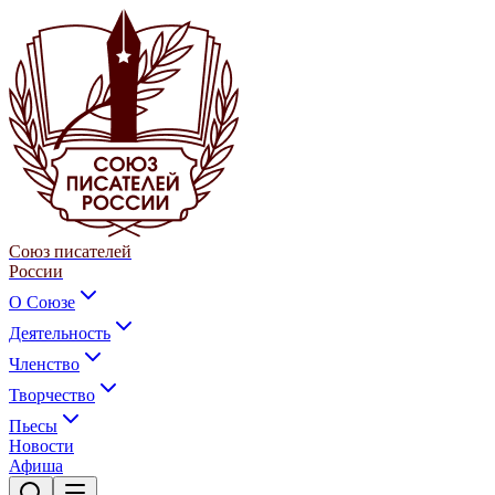
Союз писателей
России
О Союзе
Деятельность
Членство
Творчество
Пьесы
Новости
Афиша