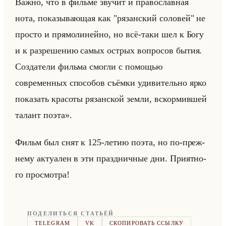
Важно, что в фильме звучит и православная
нота, показывающая как "рязанский соловей" не
просто и прямолинейно, но всё-таки шел к Богу
и к разрешению самых острых вопросов бытия.
Создатели фильма смогли с помощью
современных способов съёмки удивительно ярко
показать красоты рязанской земли, вскормившей
талант поэта».
Фильм был снят к 125-летию поэта, но по-преж­
не­му ак­туа­лен в эти празд­нич­ные дни. При­ят­но­
го про­смот­ра!
ПОДЕЛИТЬСЯ СТАТЬЁЙ
TELEGRAM
VK
СКОПИРОВАТЬ ССЫЛКУ