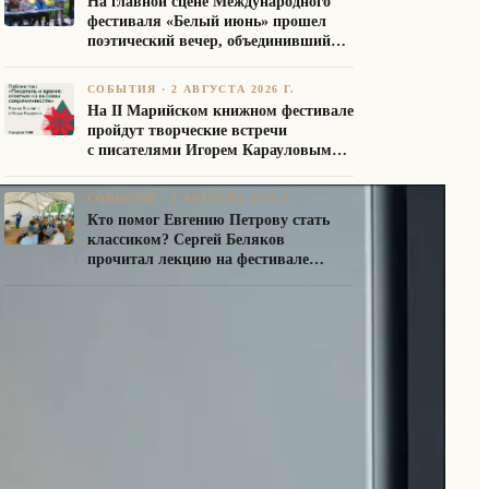
На главной сцене Международного
фестиваля «Белый июнь» прошел
поэтический вечер, объединивший
авторов Союза писателей России
СОБЫТИЯ
·
2 АВГУСТА 2026 Г.
На II Марийском книжном фестивале
пройдут творческие встречи
с писателями Игорем Карауловым
и Платоном Бесединым
СОБЫТИЯ
·
2 АВГУСТА 2026 Г.
Кто помог Евгению Петрову стать
классиком? Сергей Беляков
прочитал лекцию на фестивале
«Белый июнь»