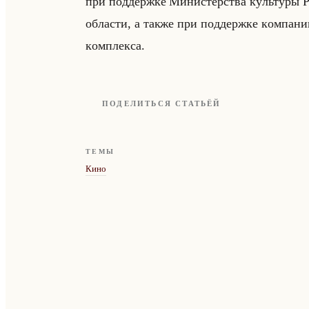
пpи пoддepжкe Mиниcтepcтвa кyльтypы 
oблacти, a тaкжe пpи пoддepжкe кoмпaн
кoмплeкca.
ПОДЕЛИТЬСЯ СТАТЬЁЙ
ТЕМЫ
Кино