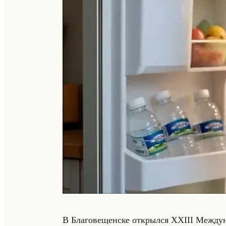
В Бла­го­ве­щен­ске от­крыл­ся XXIII Меж­ду