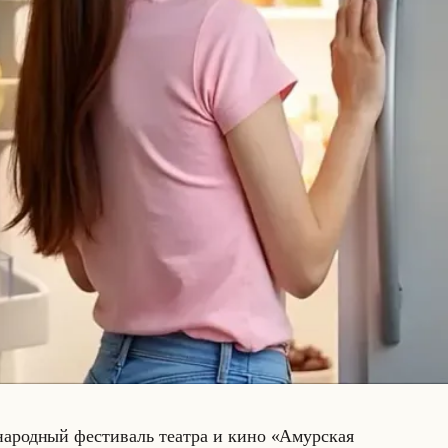
­на­род­ный фе­сти­валь те­ат­ра и кино «Амурская