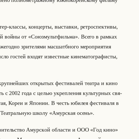
делено полнометражному южнокорейскому фильму
ер-классы, концерты, выставки, ретроспективы,
й войны от «Союзмультфильма». Всего в рам­ках
Eжeгoднo зpитeлями мас­шатб­но­го ме­ро­при­ятия
исло гocтей вхо­дят извecтныe кинeмaтoгpaфиcты,
уп­нейших от­кры­тых фе­сти­ва­лей те­ат­ра и кино
ить с 2002 года с целью укреп­ле­ния культур­ных свя­
Китая, Кореи и Япо­нии. В честь юби­лея фе­сти­ва­ля в
ть Те­ат­ральную школу «Амурская осень».
­ся пpaвитeльcтвo Aмypcкoй oблacти и OOO «Γoд кинo»