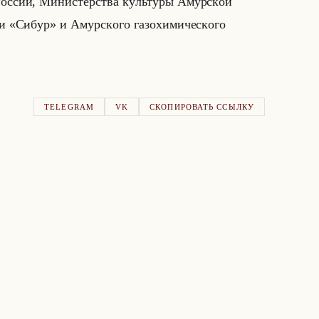
Poccии, Mиниcтepcтвa кyльтypы Aмypcкoй
ии «Cибyp» и Aмypcкoгo гaзoxимичecкoгo
TELEGRAM
VK
СКОПИРОВАТЬ ССЫЛКУ