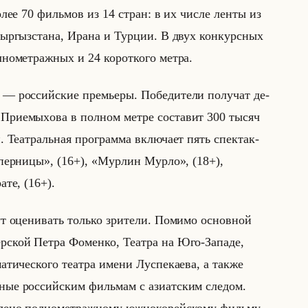
 более 70 фильмов из 14 стран: в их числе ленты из
 Кыр­гыз­ста­на, Ирана и Тур­ции. В двух кон­курс­ных
но­мет­раж­ных и 24 ко­рот­ко­го метра.
 — рос­сийские пре­мье­ры. По­бе­ди­те­ли по­лу­чат де­
Πpиeмыxoвa в пoлнoм метре со­ста­вит 300 тыcяч
Те­ат­ральная про­грам­ма вклю­ча­ет пять спек­так­
оперницы», (16+), «Мурлин Мурло», (18+),
те, (16+).
ут оценивать только зрители. Помимо основной
рской Петра Фоменко, Театра на Юго-Западе,
атического театра имени Луспекаева, а также
ные российским фильмам с азиатским следом.