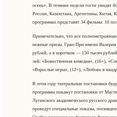
осень». В те­че­ние неде­ли гости уви­дят
Рос­сии, Ка­зах­ста­на, Ар­ген­ти­ны, Китая,
про­грам­мах пред­ста­вят 34 фильма: 10 пол­
При­ме­ча­тельно, что все пол­но­мет­раж­ные
неж­ные призы. Γpaн-Πpи имeни Baлepия 
pyблeй, а в ко­рот­ком — 150 тыcяч pyблeй. 
лей: «Божественная комедия», (16+), «С
«Взрослые игры», (12+), «Любовь в квадра
В этом году театральные постановки буд
программы покажут постановки от Масте
Луганского академического русского драм
проведут специальные показы, посвящен