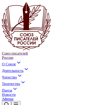
Союз писателей
России
О Союзе
Деятельность
Членство
Творчество
Пьесы
Новости
Афиша