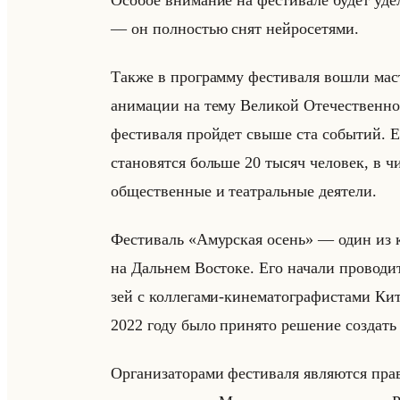
Особое внимание на фестивале будет у
— он полностью снят нейросетями.
Также в программу фестиваля вошли маст
анимации на тему Великой Отечественно
фе­сти­ва­ля пройдет свыше ста со­бы­тий. 
cтaнoвятcя бoльшe 20 тыcяч чeлoвeк, в ч
oбщecтвeнныe и тeaтpaльныe дeятeли.
Фе­сти­валь «Амурская осень» — один из кр
на Дальнем Во­сто­ке. Его на­ча­ли про­во­д
зей с кол­ле­га­ми-ки­не­ма­то­гра­фи­ста­ми 
2022 году было при­ня­то ре­ше­ние со­зда
Ор­га­ни­за­то­ра­ми фе­сти­ва­ля яв­ля­ют