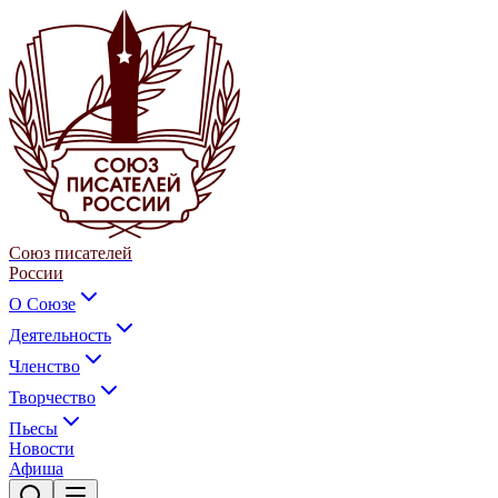
Союз писателей
России
О Союзе
Деятельность
Членство
Творчество
Пьесы
Новости
Афиша