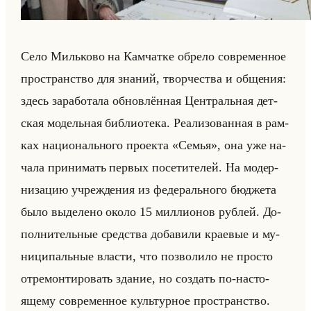
Село Милько­во на Кам­чат­ке об­ре­ло со­вре­мен­ное
про­стран­ство для зна­ний, твор­че­ства и об­ще­ния:
здесь за­ра­бо­та­ла об­нов­лён­ная Цен­тральная дет­
ская мо­дельная биб­лио­те­ка. Ре­али­зо­ван­ная в рам­
ках на­ци­онально­го про­ек­та «Семья», она уже на­
ча­ла при­ни­мать пер­вых по­се­ти­те­лей. На мо­дер­
ни­за­цию учре­жде­ния из фе­де­рально­го бюд­же­та
было вы­де­ле­но около 15 мил­ли­онов руб­лей. До­
пол­ни­тельные сред­ства до­ба­ви­ли кра­евые и му­
ни­ци­пальные вла­сти, что поз­во­ли­ло не про­сто
от­ре­мон­ти­ро­вать зда­ние, но со­здать по-на­сто­
яще­му со­вре­мен­ное культур­ное про­стран­ство.