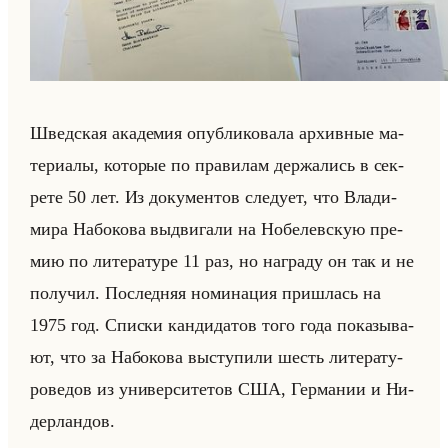
Швед­ская ака­де­мия опуб­ли­ко­ва­ла ар­хив­ные ма­
те­ри­алы, ко­то­рые по пра­ви­лам дер­жа­лись в сек­
ре­те 50 лет. Из до­ку­мен­тов сле­ду­ет, что Вла­ди­
ми­ра На­бо­ко­ва вы­дви­га­ли на Но­бе­лев­скую пре­
мию по ли­те­ра­ту­ре 11 раз, но на­гра­ду он так и не
по­лу­чил. По­след­няя но­ми­на­ция при­шлась на
1975 год. Спис­ки кан­ди­да­тов того года по­ка­зы­ва­
ют, что за На­бо­ко­ва вы­сту­пи­ли шесть ли­те­ра­ту­
ро­ве­дов из уни­вер­си­те­тов США, Гер­ма­нии и Ни­
дер­лан­дов.