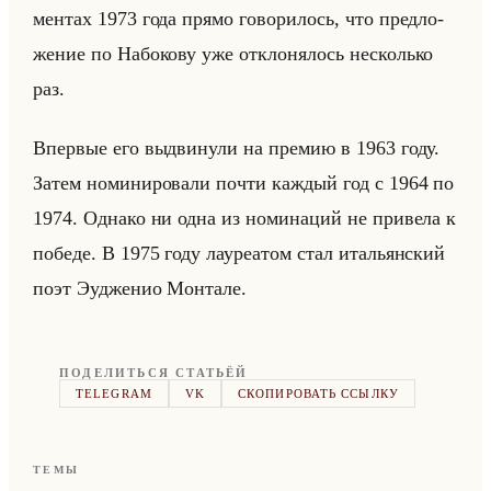
мен­тах 1973 года прямо го­во­ри­лось, что пред­ло­
же­ние по На­бо­ко­ву уже от­кло­ня­лось несколько
раз.
Впер­вые его вы­дви­ну­ли на пре­мию в 1963 году.
Затем но­ми­ни­ро­ва­ли почти каж­дый год с 1964 по
1974. Од­на­ко ни одна из но­ми­на­ций не при­ве­ла к
по­бе­де. В 1975 году ла­уре­атом стал ита­льян­ский
поэт Эуд­же­нио Мон­та­ле.
ПОДЕЛИТЬСЯ СТАТЬЁЙ
TELEGRAM
VK
СКОПИРОВАТЬ ССЫЛКУ
ТЕМЫ