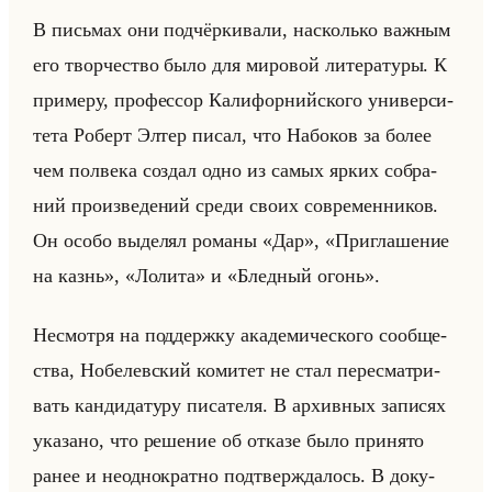
В письмах они под­чёр­ки­ва­ли, на­сколько важ­ным
его твор­че­ство было для ми­ро­вой ли­те­ра­ту­ры. К
при­ме­ру, про­фес­сор Ка­ли­фор­нийско­го уни­вер­си­
те­та Ро­берт Элтер писал, что На­бо­ков за более
чем пол­ве­ка со­здал одно из самых ярких со­бра­
ний про­из­ве­де­ний среди своих со­вре­мен­ни­ков.
Он особо вы­де­лял ро­ма­ны «Дар», «Приглашение
на казнь», «Лолита» и «Бледный огонь».
Несмот­ря на под­держ­ку ака­де­ми­че­ско­го со­об­ще­
ства, Но­бе­лев­ский ко­ми­тет не стал пе­ре­смат­ри­
вать кан­ди­да­ту­ру пи­са­те­ля. В ар­хив­ных за­пи­сях
ука­за­но, что ре­ше­ние об от­ка­зе было при­ня­то
ранее и неод­но­крат­но под­твер­жда­лось. В до­ку­