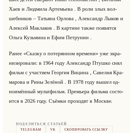
Хаев и Люд­ми­ла Ар­те­мье­ва . В роли злых вол­
шеб­ни­ков – Та­тья­на Ор­ло­ва , Алек­сандр Лыков и
Алек­сей Ма­кла­ков . В кар­тине также по­явят­ся
Ольга Кузьми­на и Ефим Пет­ру­нин .
Ранее «Сказку о потерянном времени» уже экра­
ни­зи­ро­ва­ли: в 1964 году Алек­сандр Птуш­ко снял
фильм с уча­сти­ем Ге­ор­гия Ви­ци­на , Са­ве­лия Кра­
ма­ро­ва и Рины Зе­лё­ной . В 1978 году вышел од­
но­имён­ный мульт­фильм. Пре­мье­ра фильма со­сто­
ит­ся в 2026 году. Съём­ки про­хо­дят в Москве.
ПОДЕЛИТЬСЯ СТАТЬЁЙ
TELEGRAM
VK
СКОПИРОВАТЬ ССЫЛКУ