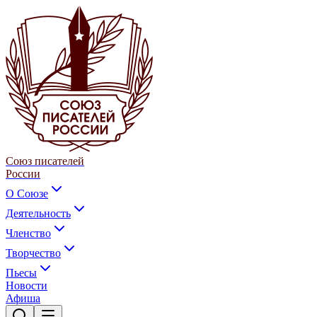
Союз писателей
России
О Союзе
Деятельность
Членство
Творчество
Пьесы
Новости
Афиша