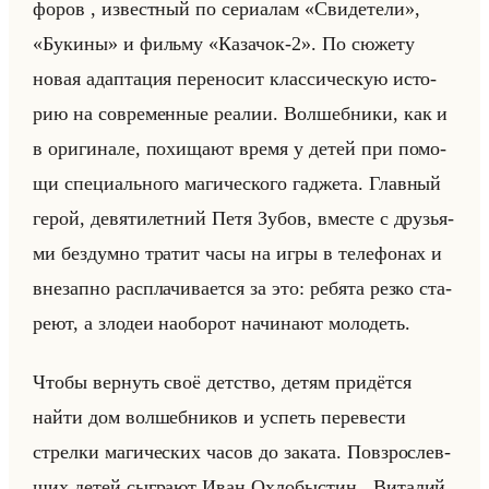
фо­ров , из­вест­ный по се­ри­алам «Свидетели»,
«Букины» и фильму «Казачок-2». По сю­же­ту
новая адап­та­ция пе­ре­но­сит клас­си­че­скую ис­то­
рию на со­вре­мен­ные ре­алии. Вол­шеб­ни­ки, как и
в ори­ги­на­ле, по­хи­ща­ют время у детей при по­мо­
щи спе­ци­ально­го ма­ги­че­ско­го га­дже­та. Глав­ный
герой, де­вя­ти­лет­ний Петя Зубов, вме­сте с дру­зья­
ми без­дум­но тра­тит часы на игры в те­ле­фо­нах и
вне­зап­но рас­пла­чи­ва­ет­ся за это: ре­бя­та резко ста­
ре­ют, а зло­деи на­обор­от на­чи­на­ют мо­ло­деть.
Чтобы вер­нуть своё дет­ство, детям при­дёт­ся
найти дом вол­шеб­ни­ков и успеть пе­ре­ве­сти
стрел­ки ма­ги­че­ских часов до за­ка­та. По­взрос­лев­
ших детей сыг­ра­ют Иван Ох­ло­быст­ин , Ви­та­лий