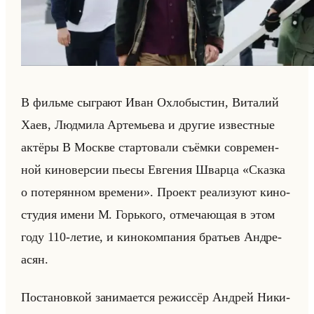
В фильме сыг­ра­ют Иван Ох­ло­быст­ин, Ви­та­лий
Хаев, Люд­ми­ла Ар­те­мье­ва и дру­гие из­вест­ные
ак­тё­ры В Москве стар­то­ва­ли съём­ки со­вре­мен­
ной ки­но­вер­сии пьесы Ев­ге­ния Швар­ца «Сказка
о потерянном времени». Про­ект ре­али­зу­ют ки­но­
сту­дия имени М. Горько­го, от­ме­ча­ющая в этом
году 110-летие, и ки­но­ком­па­ния бра­тьев Ан­дре­
асян.
По­ста­нов­кой за­ни­ма­ет­ся ре­жис­сёр Ан­дрей Ни­ки­