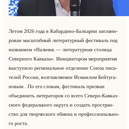
Летом 2026 года в Ка­бар­ди­но-Бал­ка­рии за­пла­ни­
ро­ван мас­штаб­ный ли­те­ра­тур­ный фе­сти­валь под
на­зва­ни­ем «Нальчик — литературная столица
Северного Кавказа». Ини­ци­ато­ром ме­ро­при­ятия
вы­сту­пи­ло ре­ги­ональное от­де­ле­ние Союза пи­са­
те­лей Рос­сии, воз­глав­ля­емое Ис­ма­илом Бейту­га­
но­вым . По его сло­вам, фе­сти­валь при­зван
объеди­нить ли­те­ра­то­ров со всего Се­ве­ро-Кав­каз­
ско­го фе­де­рально­го окру­га и со­здать про­стран­
ство для твор­че­ско­го об­ме­на и про­фес­си­онально­
го роста.