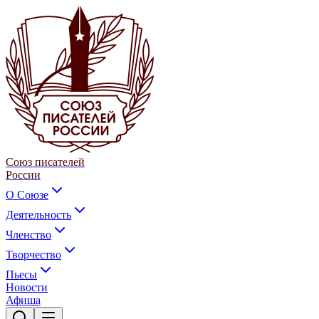
Союз писателей
России
О Союзе
Деятельность
Членство
Творчество
Пьесы
Новости
Афиша