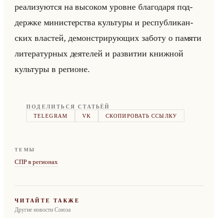
ре­али­зу­ют­ся на вы­со­ком уровне бла­го­да­ря под­
держ­ке ми­ни­стер­ства культу­ры и рес­пуб­ли­кан­
ских вла­стей, де­мон­стри­ру­ющих за­бо­ту о па­мя­ти
ли­те­ра­тур­ных де­яте­лей и раз­ви­тии книж­ной
культу­ры в ре­ги­оне.
ПОДЕЛИТЬСЯ СТАТЬЁЙ
TELEGRAM
VK
СКОПИРОВАТЬ ССЫЛКУ
ТЕМЫ
СПР в регионах
ЧИТАЙТЕ ТАКЖЕ
Другие новости Союза