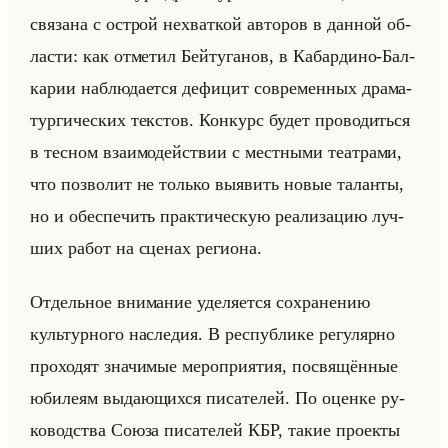
свя­за­на с острой нехват­кой ав­то­ров в дан­ной об­
ла­сти: как от­ме­тил Бейту­га­нов, в Ка­бар­ди­но-Бал­
ка­рии на­блю­да­ет­ся де­фи­цит со­вре­мен­ных дра­ма­
тур­ги­че­ских тек­стов. Кон­курс будет про­во­диться
в тес­ном вза­имо­действии с мест­ны­ми те­ат­ра­ми,
что поз­во­лит не только вы­явить новые та­лан­ты,
но и обес­пе­чить прак­ти­че­скую ре­али­за­цию луч­
ших работ на сце­нах ре­ги­она.
От­дельное вни­ма­ние уде­ля­ет­ся со­хра­не­нию
культур­но­го на­сле­дия. В рес­пуб­ли­ке ре­гу­ляр­но
про­хо­дят зна­чи­мые ме­ро­при­ятия, по­свя­щён­ные
юби­ле­ям вы­да­ющих­ся пи­са­те­лей. По оцен­ке ру­
ко­вод­ства Союза пи­са­те­лей КБР, такие про­ек­ты