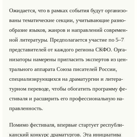
Ожи­да­ет­ся, что в рам­ках со­бы­тия будут ор­га­ни­зо­
ва­ны те­ма­ти­че­ские сек­ции, учи­ты­ва­ющие раз­но­
об­ра­зие язы­ков, жан­ров и на­прав­ле­ний со­вре­мен­
ной ли­те­ра­ту­ры. Пред­по­ла­га­ет­ся уча­стие по 5–7
пред­ста­ви­те­лей от каж­до­го ре­ги­она СКФО. Ор­га­
ни­за­то­ры на­ме­ре­ны при­гла­сить экс­пер­тов из цен­
трально­го ап­па­ра­та Союза пи­са­те­лей Рос­сии,
спе­ци­али­зи­ру­ющих­ся на дра­ма­тур­гии и ли­те­ра­
тур­ном пе­ре­во­де, чтобы обо­га­тить про­грам­му фе­
сти­ва­ля и рас­ши­рить его про­фес­си­ональную на­
прав­лен­ность.
По­ми­мо фе­сти­ва­ля, впер­вые стар­ту­ет рес­пуб­ли­
кан­ский кон­курс дра­ма­тур­гов. Эта ини­ци­ати­ва