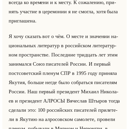
все­гда ко вре­ме­ни и к месту. К со­жа­ле­нию, при­
нять уча­стие в це­ре­мо­нии я не смог­ла, хотя была
при­гла­ше­на.
Я хочу ска­зать вот о чём. О месте и зна­че­нии на­
ци­ональных ли­те­ра­тур в рос­сийском ли­те­ра­тур­
ном про­стран­стве. По­след­ние трид­цать лет этим
за­ни­мал­ся Союз пи­са­те­лей Рос­сии. И пер­вый
пост­со­вет­ский пле­нум СПР в 1995 году при­ня­ла
Яку­тия, больше негде было со­браться пи­са­те­лям
Рос­сии. Наш пер­вый пре­зи­дент Ми­ха­ил Ни­ко­ла­
ев и пре­зи­дент АЛРО­СЫ Вя­че­слав Шты­ров тогда
сде­ла­ли это: 100 рос­сийских пи­са­те­лей при­ле­те­
ли в Яку­тию на алро­сов­ском са­мо­ле­те, про­ве­ли
пле­нум, по­бы­ва­ли в Мир­ном и Нерюн­гри, в