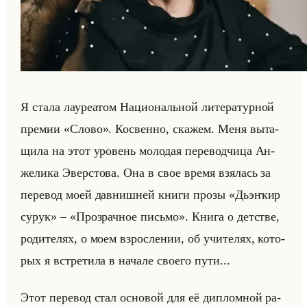
Я стала ла­уре­атом На­ци­ональной ли­те­ра­тур­ной
пре­мии «Слово». Кос­вен­но, ска­жем. Меня вы­та­
щи­ла на этот уро­вень мо­ло­дая пе­ре­вод­чи­ца Ан­
же­ли­ка Эвер­сто­ва. Она в свое время взя­лась за
пе­ре­вод моей дав­ниш­ней книги прозы «Дьэҥкир
сурук» – «Прозрачное письмо». Книга о дет­стве,
ро­ди­те­лях, о моем взрос­ле­нии, об учи­те­лях, ко­то­
рых я встре­ти­ла в на­ча­ле сво­его пути...
Этот пе­ре­вод стал ос­но­вой для её ди­плом­ной ра­