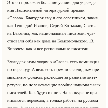
Это он при­ло­жил большие уси­лия для учре­жде­
ния На­ци­ональной ли­те­ра­тур­ной пре­мии
«Слово». Бла­го­да­ря ему и его со­рат­ни­кам, таким,
как Ген­на­дий Ива­нов, Сер­гей Котька­ло, Свет­ла­
на Вью­ги­на, мы, на­ци­ональные пи­са­те­ли, чув­
ство­ва­ли себя как дома на Ком­со­мольском, 13.
Впро­чем, как и все ре­ги­ональные пи­са­те­ли...
Бла­го­да­ря этим людям в «Слове» есть но­ми­на­ция
по пе­ре­во­ду. А ведь есть пре­мии с со­лид­ным пре­
ми­альным фон­дом, ра­де­ющие за раз­ви­тие ли­те­
ра­ту­ры, но не за­ме­ча­ющие во­об­ще на­ци­ональных
пи­са­те­лей. Как будто их нет. На кон­курс не при­
ни­ма­ют­ся пе­ре­во­ды, а только ра­бо­ты на рус­ском