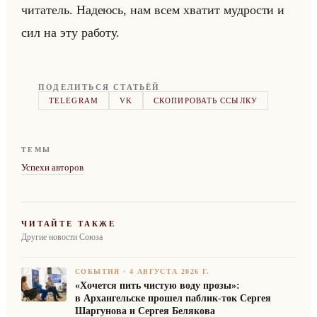
чи­та­тель. На­де­юсь, нам всем хва­тит муд­ро­сти и
сил на эту ра­бо­ту.
ПОДЕЛИТЬСЯ СТАТЬЁЙ
TELEGRAM
VK
СКОПИРОВАТЬ ССЫЛКУ
ТЕМЫ
Успехи авторов
ЧИТАЙТЕ ТАКЖЕ
Другие новости Союза
СОБЫТИЯ
·
4 АВГУСТА 2026 Г.
«Хочется пить чистую воду прозы»:
в Архангельске прошел паблик-ток Сергея
Шаргунова и Сергея Белякова