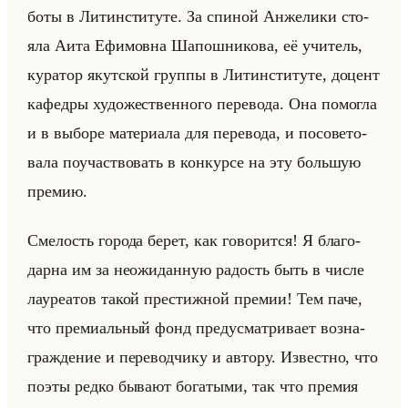
бо­ты в Ли­тин­сти­ту­те. За спи­ной Ан­же­ли­ки сто­
яла Аита Ефи­мов­на Ша­пош­ни­ко­ва, её учи­тель,
ку­ра­тор якут­ской груп­пы в Ли­тин­сти­ту­те, до­цент
ка­фед­ры ху­до­же­ствен­но­го пе­ре­во­да. Она по­мог­ла
и в вы­бо­ре ма­те­ри­ала для пе­ре­во­да, и по­со­ве­то­
ва­ла по­участ­во­вать в кон­кур­се на эту большую
пре­мию.
Сме­лость го­ро­да берет, как го­во­рит­ся! Я бла­го­
дар­на им за неожи­дан­ную ра­дость быть в числе
ла­уре­атов такой пре­стиж­ной пре­мии! Тем паче,
что пре­ми­альный фонд преду­смат­ри­ва­ет воз­на­
граж­де­ние и пе­ре­вод­чи­ку и ав­то­ру. Из­вест­но, что
поэты редко бы­ва­ют бо­га­ты­ми, так что пре­мия