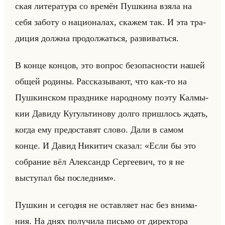
ская ли­те­ра­ту­ра со вре­мён Пуш­ки­на взяла на
себя за­бо­ту о на­ци­она­лах, ска­жем так. И эта тра­
ди­ция долж­на про­дол­жаться, раз­ви­ваться.
В конце кон­цов, это во­прос без­опас­но­сти нашей
общей ро­ди­ны. Рас­ска­зы­ва­ют, что как-то на
Пуш­кин­ском празд­ни­ке на­род­но­му поэту Кал­мы­
кии Да­ви­ду Ку­гульти­но­ву долго при­шлось ждать,
когда ему предо­ста­вят слово. Дали в самом
конце. И Давид Ни­ки­тич ска­зал: «Если бы это
собрание вёл Александр Сергеевич, то я не
выступал бы последним».
Пуш­кин и се­год­ня не остав­ля­ет нас без вни­ма­
ния. На днях по­лу­чи­ла письмо от ди­рек­то­ра