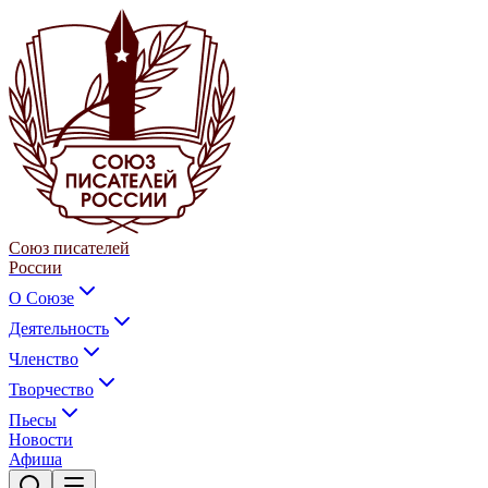
Союз писателей
России
О Союзе
Деятельность
Членство
Творчество
Пьесы
Новости
Афиша