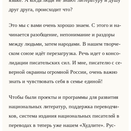
языке. А когда люди не знают ли­те­ра­ту­ру и душу
друг друга, про­ис­хо­дит что?
Это мы с вами очень хо­ро­шо знаем. С этого и на­
чи­на­ет­ся раз­об­ще­ние, непо­ни­ма­ние и раз­до­ры
между людьми, затем на­ро­да­ми. В нашем твор­че­
ском союзе идёт пе­ре­за­груз­ка. Речь идет о кон­со­
ли­да­ции пи­са­тельских сил. И мне, пи­са­те­лю с се­
вер­ной окра­ины огром­ной Рос­сии, очень важно
знать и чув­ство­вать себя в семье еди­ной!
Чтобы были про­ек­ты и про­грам­мы для раз­ви­тия
на­ци­ональных ли­те­ра­тур, под­держ­ка пе­ре­вод­чи­
ков, си­сте­ма из­да­ния на­ци­ональных пи­са­те­лей в
пе­ре­во­дах в те­перь уже нашем «Худлите». Рус­