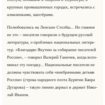
круп­ных про­мыш­лен­ных го­ро­дах, встре­ча­лись с
ал­маз­ни­ка­ми, шах­тё­ра­ми.
По­лю­бо­ва­лись на Лен­ские Стол­бы... Но глав­ное
не это – пи­са­те­ли го­во­ри­ли о бу­ду­щем рус­ской
ли­те­ра­ту­ры, о про­бле­мах на­ци­ональных ли­те­ра­
тур. «Благодарю Якутию за собирание писателей
России», – го­во­рил Ва­ле­рий Га­ни­чев, когда вспо­
ми­нал эту по­езд­ку... На­ци­ональные пи­са­те­ли не
долж­ны чув­ство­вать себя «внебрачными детьми
России» (стро­ка на­род­но­го поэта Бу­ря­тии Баира
Ду­га­ро­ва) – такую линию дер­жал и дер­жит Ни­ко­
лай Ива­нов.