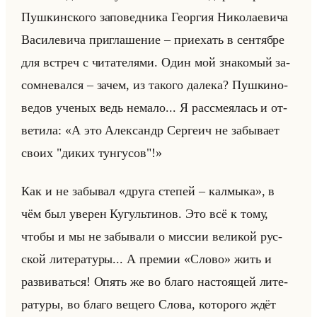
Пуш­кин­ско­го за­по­вед­ни­ка Ге­ор­гия Ни­ко­ла­еви­ча
Ва­си­ле­ви­ча при­гла­ше­ние – при­ехать в сен­тяб­ре
для встреч с чи­та­те­ля­ми. Один мой зна­ко­мый за­
со­мне­вал­ся – зачем, из та­ко­го да­ле­ка? Пуш­ки­но­
ве­дов уче­ных ведь нема­ло... Я рас­сме­ялась и от­
ве­ти­ла: «А это Александр Сергеич не забывает
своих "диких тунгусов"!»
Как и не за­бы­вал «друга степей – калмыка», в
чём был уве­рен Ку­гульти­нов. Это всё к тому,
чтобы и мы не за­бы­ва­ли о мис­сии ве­ли­кой рус­
ской ли­те­ра­ту­ры... А пре­мии «Слово» жить и
раз­ви­ваться! Опять же во благо на­сто­ящей ли­те­
ра­ту­ры, во благо ве­ще­го Слова, ко­то­ро­го ждёт