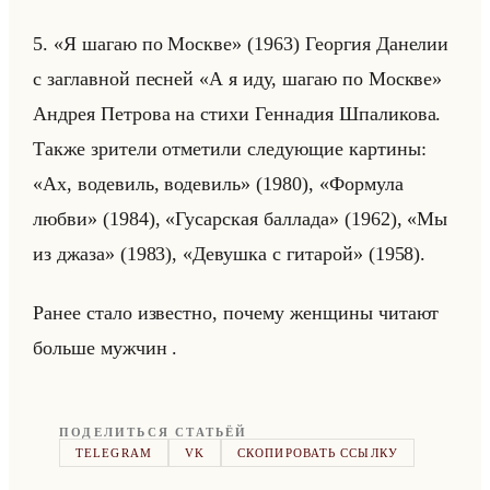
5. «Я шагаю по Москве» (1963) Ге­ор­гия Да­не­лии
с за­глав­ной пес­ней «А я иду, шагаю по Москве»
Ан­дрея Пет­ро­ва на стихи Ген­на­дия Шпа­ли­ко­ва.
Также зри­те­ли от­ме­ти­ли сле­ду­ющие кар­ти­ны:
«Ах, водевиль, водевиль» (1980), «Формула
любви» (1984), «Гусарская баллада» (1962), «Мы
из джаза» (1983), «Девушка с гитарой» (1958).
Ранее стало из­вест­но, по­че­му жен­щи­ны чи­та­ют
больше муж­чин .
ПОДЕЛИТЬСЯ СТАТЬЁЙ
TELEGRAM
VK
СКОПИРОВАТЬ ССЫЛКУ