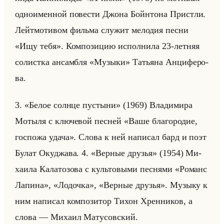
од­но­имен­ной по­ве­сти Джона Бойн­то­на Прист­ли.
Лейт­мо­ти­вом фильма слу­жит ме­ло­дия песни
«Ищу тебя». Ком­по­зи­цию ис­пол­ни­ла 23-лет­няя
со­лист­ка ан­сам­бля «Музыки» Та­тья­на Ан­ци­фе­ро­
ва.
3. «Белое солнце пустыни» (1969) Вла­ди­ми­ра
Мо­ты­ля с клю­че­вой пес­ней «Ваше благородие,
госпожа удача». Слова к ней на­пи­сал бард и поэт
Булат Окуд­жа­ва. 4. «Верные друзья» (1954) Ми­
ха­ила Ка­ла­то­зо­ва с культо­вы­ми пес­ня­ми «Романс
Лапина», «Лодочка», «Верные друзья». Му­зы­ку к
ним на­пи­сал ком­по­зи­тор Тихон Хрен­ни­ков, а
слова — Ми­ха­ил Ма­ту­сов­ский.