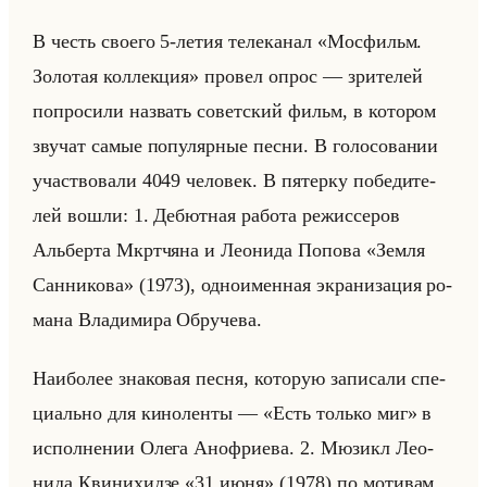
В честь сво­его 5-летия те­ле­ка­нал «Мосфильм.
Золотая коллекция» про­вел опрос — зри­те­лей
по­про­си­ли на­звать со­вет­ский фильм, в ко­то­ром
зву­чат самые по­пу­ляр­ные песни. В го­ло­со­ва­нии
участ­во­ва­ли 4049 че­ло­век. В пя­тер­ку по­бе­ди­те­
лей вошли: 1. Де­бют­ная ра­бо­та ре­жис­се­ров
Альбер­та Мкрт­чя­на и Лео­ни­да По­по­ва «Земля
Санникова» (1973), од­но­имен­ная экра­ни­за­ция ро­
ма­на Вла­ди­ми­ра Об­ру­че­ва.
Наи­бо­лее зна­ко­вая песня, ко­то­рую за­пи­са­ли спе­
ци­ально для ки­но­лен­ты — «Есть только миг» в
ис­пол­не­нии Олега Ано­фри­ева. 2. Мю­зикл Лео­
ни­да Кви­ни­хид­зе «31 июня» (1978) по мо­ти­вам