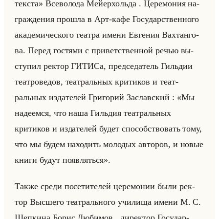
тек­ста» Все­во­ло­да Мейер­хольда . Це­ре­мо­ния на­
граж­де­ния про­шла в Арт-кафе Го­су­дар­ствен­но­го
ака­де­ми­че­ско­го те­ат­ра имени Ев­ге­ния Вах­тан­го­
ва. Перед го­стя­ми с при­вет­ствен­ной речью вы­
сту­пил рек­тор ГИ­ТИ­Са, пред­се­да­тель Гильдии
те­ат­ро­ве­дов, те­ат­ральных кри­ти­ков и те­ат­
ральных из­да­те­лей Гри­го­рий За­слав­ский : «Мы
надеемся, что наша Гильдия театральных
критиков и издателей будет способствовать тому,
что мы будем находить молодых авторов, и новые
книги будут появляться».
Также среди по­се­ти­те­лей це­ре­мо­нии были рек­
тор Выс­ше­го те­ат­рально­го учи­ли­ща имени М. С.
Щеп­ки­на Борис Лю­би­мов , ди­рек­тор Го­су­дар­