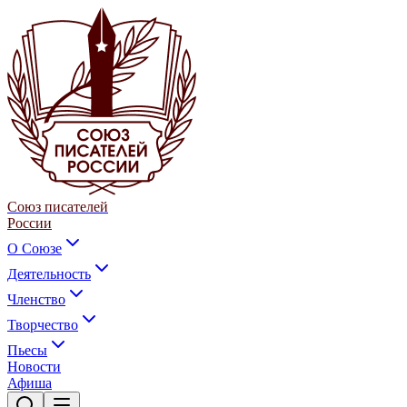
Союз писателей
России
О Союзе
Деятельность
Членство
Творчество
Пьесы
Новости
Афиша