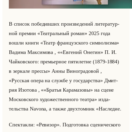
В спи­сок по­бе­див­ших про­из­ве­де­ний ли­те­ра­тур­
ной пре­мии «Театральный роман» 2025 года
вошли книги «Театр французского символизма»
Ва­ди­ма Мак­си­мо­ва , ««Евгений Онегин» П. И.
Чайков­ско­го: пре­мьер­ное пя­ти­ле­тие (1879-1884)
в зер­ка­ле прес­сы» Анны Ви­но­гра­до­вой ,
«Русская опера на службе у государства» Дмит­
рия Изо­то­ва , ««Братья Карамазовы» на сцене
Мос­ков­ско­го ху­до­же­ствен­но­го те­ат­ра» из­да­
тельства Navona, а также двух­том­ник «Наследие.
Спектакли: «Ревизор». Под­го­тов­ка сце­ни­че­ско­го