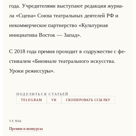
года. Учре­ди­те­ля­ми вы­сту­па­ют ре­дак­ция жур­на­
ла «Сцена» Союза те­ат­ральных де­яте­лей РФ и
неком­мер­че­ское парт­нер­ство «Культурная
инициатива Восток — Запад».
С 2018 года пре­мия про­хо­дит в со­дру­же­стве с фе­
сти­ва­лем «Биеннале театрального искусства.
Уроки режиссуры».
ПОДЕЛИТЬСЯ СТАТЬЁЙ
TELEGRAM
VK
СКОПИРОВАТЬ ССЫЛКУ
ТЕМЫ
Премии и конкурсы