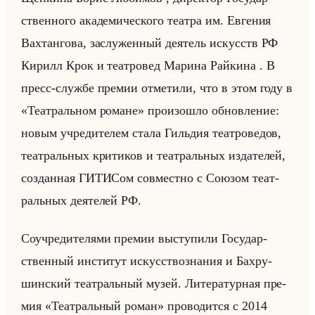
ствен­но­го ака­де­ми­че­ско­го те­ат­ра им. Ев­ге­ния
Вах­тан­го­ва, за­слу­жен­ный де­ятель ис­кусств РФ
Ки­рилл Крок и те­ат­ро­вед Ма­ри­на Райки­на . В
пресс-служ­бе пре­мии от­ме­ти­ли, что в этом году в
«Театральном романе» про­изо­шло об­нов­ле­ние:
новым учре­ди­те­лем стала Гильдия те­ат­ро­ве­дов,
те­ат­ральных кри­ти­ков и те­ат­ральных из­да­те­лей,
со­здан­ная ГИ­ТИ­Сом сов­мест­но с Со­юзом те­ат­
ральных де­яте­лей РФ.
Со­учре­ди­те­ля­ми пре­мии вы­сту­пи­ли Го­су­дар­
ствен­ный ин­сти­тут ис­кус­ство­зна­ния и Бахру­
шин­ский те­ат­ральный музей. Ли­те­ра­тур­ная пре­
мия «Театральный роман» про­во­дит­ся с 2014