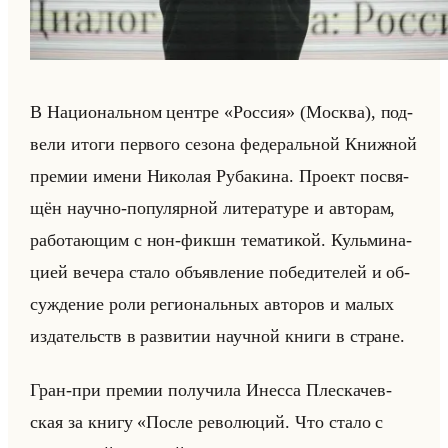
В На­ци­ональном цен­тре «Россия» (Москва), под­
ве­ли итоги пер­во­го се­зо­на фе­де­ральной Книж­ной
пре­мии имени Ни­ко­лая Ру­ба­ки­на. Про­ект по­свя­
щён на­уч­но-по­пу­ляр­ной ли­те­ра­ту­ре и ав­то­рам,
ра­бо­та­ющим с нон-фикшн те­ма­ти­кой. Кульми­на­
ци­ей ве­че­ра стало объяв­ле­ние по­бе­ди­те­лей и об­
суж­де­ние роли ре­ги­ональных ав­то­ров и малых
из­да­тельств в раз­ви­тии на­уч­ной книги в стране.
Гран-при пре­мии по­лу­чи­ла Инес­са Плес­ка­чев­
ская за книгу «После революций. Что стало с