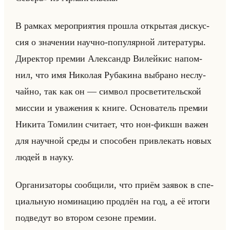
В рам­ках ме­ро­при­ятия про­шла от­кры­тая дис­кус­
сия о зна­че­нии на­уч­но-по­пу­ляр­ной ли­те­ра­ту­ры.
Ди­рек­тор пре­мии Алек­сандр Ви­лейкис на­пом­
нил, что имя Ни­ко­лая Ру­ба­ки­на вы­бра­но неслу­
чайно, так как он — сим­вол про­све­ти­тельской
мис­сии и ува­же­ния к книге. Ос­но­ва­тель пре­мии
Ни­ки­та То­ми­лин счи­та­ет, что нон-фикшн важен
для на­уч­ной среды и спо­со­бен при­вле­кать новых
людей в науку.
Ор­га­ни­за­то­ры со­об­щи­ли, что приём за­явок в спе­
ци­альную но­ми­на­цию про­длён на год, а её итоги
под­ве­дут во вто­ром се­зоне пре­мии.