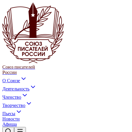
Союз писателей
России
О Союзе
Деятельность
Членство
Творчество
Пьесы
Новости
Афиша