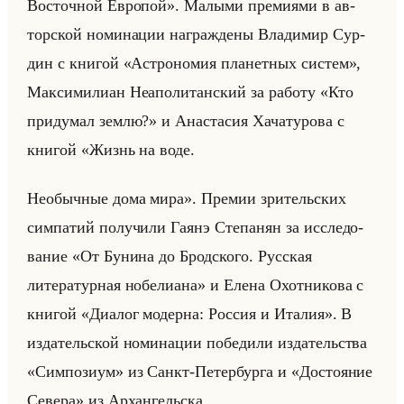
Восточной Европой». Ма­лы­ми пре­ми­ями в ав­
тор­ской но­ми­на­ции на­граж­де­ны Вла­ди­мир Сур­
дин с кни­гой «Астрономия планетных систем»,
Мак­си­ми­ли­ан Неа­по­ли­тан­ский за ра­бо­ту «Кто
придумал землю?» и Ана­ста­сия Ха­ча­ту­ро­ва с
кни­гой «Жизнь на воде.
Необычные дома мира». Пре­мии зри­тельских
сим­па­тий по­лу­чи­ли Гаянэ Сте­па­нян за ис­сле­до­
ва­ние «От Бунина до Бродского. Русская
литературная нобелиана» и Елена Охот­ни­ко­ва с
кни­гой «Диалог модерна: Россия и Италия». В
из­да­тельской но­ми­на­ции по­бе­ди­ли из­да­тельства
«Симпозиум» из Санкт-Пе­тер­бур­га и «Достояние
Севера» из Ар­хан­гельска.