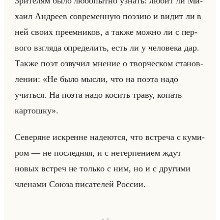
Зри­те­лям было лю­бо­пыт­но узнать: любит ли Ми­
ха­ил Ан­дре­ев со­вре­мен­ную по­эзию и видит ли в
ней своих пре­ем­ни­ков, а также можно ли с пер­
во­го взгля­да опре­де­лить, есть ли у че­ло­ве­ка дар.
Также поэт озву­чил мне­ние о твор­че­ском ста­нов­
ле­нии: «Не было мысли, что на поэта надо
учиться. На поэта надо косить траву, копать
картошку».
Се­ве­ряне ис­кренне на­де­ют­ся, что встре­ча с ку­ми­
ром — не по­след­няя, и с нетер­пе­ни­ем ждут
новых встреч не только с ним, но и с дру­ги­ми
чле­на­ми Союза пи­са­те­лей Рос­сии.