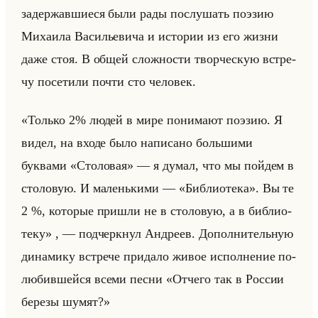
за­дер­жав­ши­еся были рады по­слу­шать по­эзию
Ми­ха­ила Ва­си­лье­ви­ча и ис­то­рии из его жизни
даже стоя. В общей слож­но­сти твор­че­скую встре­
чу по­се­ти­ли почти сто че­ло­век.
«Только 2% людей в мире понимают поэзию. Я
видел, на входе было написано большими
буквами «Столовая» — я думал, что мы пойдем в
сто­ло­вую. И ма­леньки­ми — «Библиотека». Вы те
2 %, ко­то­рые при­шли не в сто­ло­вую, а в биб­лио­
те­ку» , — под­черк­нул Ан­дре­ев. До­пол­ни­тельную
ди­на­ми­ку встре­че при­да­ло живое ис­пол­не­ние по­
лю­бив­шейся всеми песни «Отчего так в России
березы шумят?»