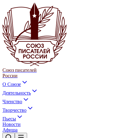
Союз писателей
России
О Союзе
Деятельность
Членство
Творчество
Пьесы
Новости
Афиша