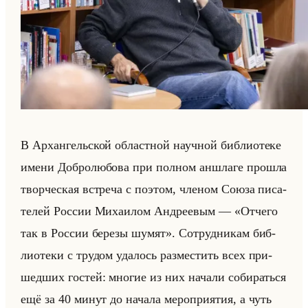
В Ар­хан­гельской об­ласт­ной на­уч­ной биб­лио­те­ке
имени Доб­ро­лю­бо­ва при пол­ном ан­шла­ге про­шла
твор­че­ская встре­ча с по­этом, чле­ном Союза пи­са­
те­лей Рос­сии Ми­ха­илом Ан­дре­евым — «Отчего
так в России березы шумят». Со­труд­ни­кам биб­
лио­те­ки с тру­дом уда­лось раз­ме­стить всех при­
шед­ших го­стей: мно­гие из них на­ча­ли со­би­раться
ещё за 40 минут до на­ча­ла ме­ро­при­ятия, а чуть