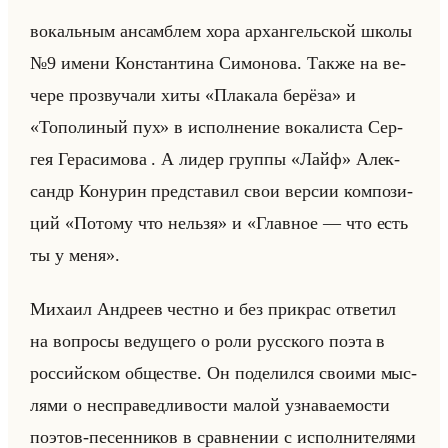
во­кальным ан­сам­блем хора ар­хан­гельской школы
№9 имени Кон­стан­ти­на Си­мо­но­ва. Также на ве­
че­ре про­зву­ча­ли хиты «Плакала берёза» и
«Тополиный пух» в ис­пол­не­ние во­ка­ли­ста Сер­
гея Ге­ра­си­мо­ва . А лидер груп­пы «Лайф» Алек­
сандр Ко­ну­рин пред­ста­вил свои вер­сии ком­по­зи­
ций «Потому что нельзя» и «Главное — что есть
ты у меня».
Ми­ха­ил Ан­дре­ев чест­но и без при­крас от­ве­тил
на во­про­сы ве­ду­ще­го о роли рус­ско­го поэта в
рос­сийском об­ще­стве. Он по­де­лил­ся сво­ими мыс­
ля­ми о неспра­вед­ли­во­сти малой узна­ва­емо­сти
по­этов-пе­сен­ни­ков в срав­не­нии с ис­пол­ни­те­ля­ми