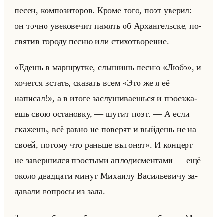
песен, ком­по­зи­то­ров. Кроме того, поэт уве­рил:
он точно уве­ко­ве­чит па­мять об Ар­хан­гельске, по­
свя­тив го­ро­ду песню или сти­хо­тво­ре­ние.
«Едешь в маршрутке, слышишь песню «Любэ», и
хо­чет­ся встать, ска­зать всем «Это же я её
написал!», а в итоге за­слу­ши­ва­ешься и про­ез­жа­
ешь свою оста­нов­ку, — шутит поэт. — А если
ска­жешь, всё равно не по­ве­рят и выйдешь не на
своей, по­то­му что раньше вы­го­нят». И кон­церт
не за­вер­шил­ся про­сты­ми ап­ло­дис­мен­та­ми — ещё
около два­дца­ти минут Ми­ха­илу Ва­си­лье­ви­чу за­
да­ва­ли во­про­сы из зала.