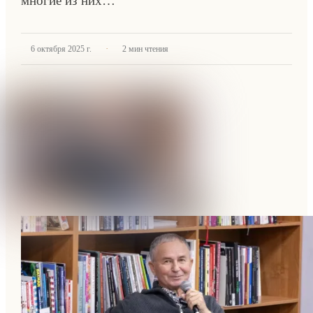
многие из них…
·
6 октября 2025 г.
2
мин чтения