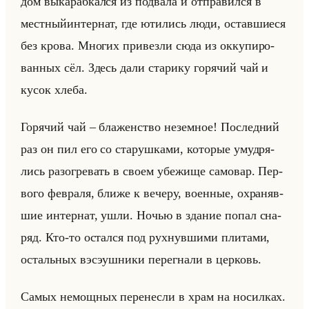
дом вы­ка­раб­кал­ся из под­ва­ла и от­пра­вил­ся в
мест­ныйин­тер­нат, где юти­лись люди, остав­ши­еся
без крова. Мно­гих при­вез­ли сюда из ок­ку­пи­ро­
ван­ных сёл. Здесь дали ста­ри­ку го­ря­чий чай и
кусок хлеба.
Го­ря­чий чай – бла­жен­ство незем­ное! По­след­ний
раз он пил его со ста­руш­ка­ми, ко­то­рые умуд­ря­
лись разо­гре­вать в своем убе­жи­ще са­мо­вар. Пер­
во­го фев­ра­ля, ближе к ве­че­ру, во­ен­ные, охра­няв­
шие ин­тер­нат, ушли. Ночью в зда­ние попал сна­
ряд. Кто-то остал­ся под рух­нув­ши­ми пли­та­ми,
остальных вэ­сэуш­ни­ки пе­ре­гна­ли в цер­ковь.
Самых немощ­ных пе­ре­нес­ли в храм на но­сил­ках.