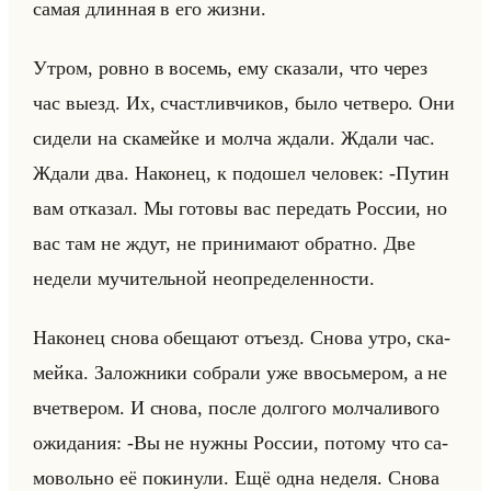
самая длин­ная в его жизни.
Утром, ровно в во­семь, ему ска­за­ли, что через
час выезд. Их, счаст­лив­чи­ков, было чет­ве­ро. Они
си­де­ли на ска­мейке и молча ждали. Ждали час.
Ждали два. На­ко­нец, к по­до­шел че­ло­век: -​Путин
вам от­ка­зал. Мы го­то­вы вас пе­ре­дать Рос­сии, но
вас там не ждут, не при­ни­ма­ют об­рат­но. Две
неде­ли му­чи­тельной неопре­де­лен­но­сти.
На­ко­нец снова обе­ща­ют отъезд. Снова утро, ска­
мейка. За­лож­ни­ки со­бра­ли уже ввосьме­ром, а не
вчет­ве­ром. И снова, после дол­го­го мол­ча­ли­во­го
ожи­да­ния: -​Вы не нужны Рос­сии, по­то­му что са­
мо­вольно её по­ки­ну­ли. Ещё одна неде­ля. Снова