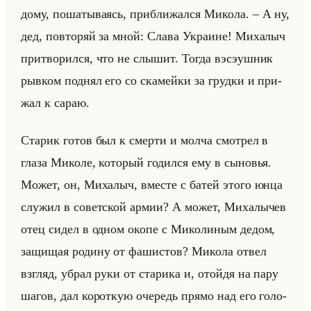
дому, по­ша­ты­ва­ясь, при­бли­жал­ся Ми­ко­ла. – А ну,
дед, по­вто­ряй за мной: Слава Укра­ине! Ми­ха­лыч
при­тво­рил­ся, что не слы­шит. Тогда вэ­сэуш­ник
рыв­ком под­нял его со ска­мейки за груд­ки и при­
жал к сараю.
Ста­рик готов был к смер­ти и молча смот­рел в
глаза Ми­ко­ле, ко­то­рый го­дил­ся ему в сы­но­вья.
Может, он, Ми­ха­лыч, вме­сте с батей этого юнца
слу­жил в со­вет­ской армии? А может, Ми­ха­лы­чев
отец сидел в одном окопе с Ми­ко­ли­ным дедом,
за­щи­щая ро­ди­ну от фа­ши­стов? Ми­ко­ла отвел
взгляд, убрал руки от ста­ри­ка и, отойдя на пару
шагов, дал ко­рот­кую оче­редь прямо над его го­ло­