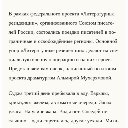
В рам­ках фе­де­рально­го про­ек­та «Литературные
резиденции», ор­га­ни­зо­ван­но­го Со­юзом пи­са­те­
лей Рос­сии, со­сто­ялись по­езд­ки пи­са­те­лей в по­
гра­нич­ные и осво­бож­дён­ные ре­ги­оны. Ос­нов­ной
упор «Литературные резиденции» де­ла­ют на спе­
ци­альную во­ен­ную опе­ра­цию и наших ге­ро­ев.
Пред­став­ля­ем вам очерк, на­пи­сан­ный по ито­гам
про­ек­та дра­ма­тур­гом Альми­рой Му­ха­ря­мо­вой.
Суджа тре­тий день пре­бы­ва­ла в аду. Взры­вы,
крики,лязг же­ле­за, ав­то­мат­ные оче­ре­ди. Запах
ужаса. На улице жара. Воды нет. Со­се­дей не
слыш­но – одни спря­та­лись, дру­гие уеха­ли. Ми­ха­