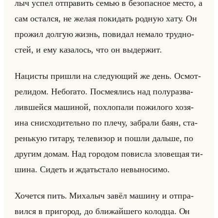
лыч успел от­пра­вить семью в без­опас­ное место, а
сам остал­ся, не желая по­ки­дать род­ную хату. Он
про­жил дол­гую жизнь, по­ви­дал нема­ло труд­но­
стей, и ему ка­за­лось, что он вы­дер­жит.
На­ци­сты при­шли на сле­ду­ющий же день. Осмот­
ре­ли­дом. Небо­га­то. По­сме­ялись над по­лу­раз­ва­
лив­шейся ма­ши­ной, по­хло­па­ли по­жи­ло­го хо­зя­
ина снис­хо­ди­тельно по плечу, за­бра­ли баян, ста­
ренькую ги­та­ру, те­ле­ви­зор и пошли дальше, по
дру­гим домам. Над го­ро­дом по­вис­ла зло­ве­щая ти­
ши­на. Си­деть и ждатьста­ло невы­но­си­мо.
Хо­чет­ся пить. Ми­ха­лыч завёл ма­ши­ну и от­пра­
вил­ся в при­го­род, до бли­жайше­го ко­лод­ца. Он