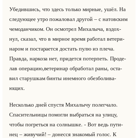
Убе­див­шись, что здесь только мир­ные, ушёл. На
сле­ду­ющее утро по­жа­ло­вал дру­гой – с на­тов­ским
че­мо­дан­чи­ком. Он осмот­рел Ми­ха­лы­ча, вздох­
нул, ска­зал, что в мир­ное время ра­бо­тал ве­те­ри­
на­ром и по­ста­ра­ет­ся до­стать пулю из плеча.
Прав­да, нар­ко­за нет, при­дет­ся по­тер­петь. Про­де­
лав опе­ра­цию,ве­те­ри­нар об­ра­бо­тал раны, оста­
вил ста­руш­кам бинты ине­мно­го обез­бо­ли­ва­
ющих.
Несколько дней спу­стя Ми­ха­лы­чу по­лег­ча­ло.
Спа­си­тельни­цы по­мог­ли вы­браться на улицу,
чтобы по­греться на сол­ныш­ке. - Вот ведь пу­ти­
нец – жи­ву­чий! – до­нес­ся зна­ко­мый голос. К