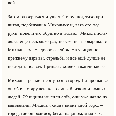
вой.
Затем раз­вер­нул­ся и ушёл. Ста­руш­ки, тихо при­
чи­тая, под­бе­жа­ли к Ми­ха­лы­чу и, взяв его под
руки, по­ве­ли его об­рат­но в под­вал. Ми­ко­ла по­яв­
лял­ся ещё несколько раз, но уже не за­го­ва­ри­вал с
Ми­ха­лы­чем. На дворе ок­тябрь. На ули­цах по-
преж­не­му взры­вы, стрельба, и все ещё лучше не
по­ки­дать под­вал. При­па­сы хо­зя­ек за­кан­чи­ва­ют­ся.
Ми­ха­лыч ре­ша­ет вер­нуться в город. На про­ща­нье
он обнял ста­ру­шек, как самых близ­ких и род­ных
людей. Жен­щи­ны не лили слёз, они уже давно их
вы­пла­ка­ли. Ми­ха­лыч снова видит свой город –
город, где он ро­дил­ся, бегал па­ца­ном, знал каж­