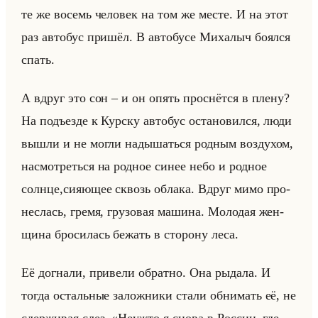
те же во­семь че­ло­век на том же месте. И на этот
раз ав­то­бус при­шёл. В ав­то­бу­се Ми­ха­лыч бо­ял­ся
спать.
А вдруг это сон – и он опять проснёт­ся в плену?
На подъез­де к Кур­ску ав­то­бус оста­но­вил­ся, люди
вышли и не могли на­ды­шаться род­ным воз­ду­хом,
на­смот­реться на род­ное синее небо и род­ное
солн­це,си­яю­щее сквозь об­ла­ка. Вдруг мимо про­
нес­лась, гремя, гру­зо­вая ма­ши­на. Мо­ло­дая жен­
щи­на бро­си­лась бе­жать в сто­ро­ну леса.
Её до­гна­ли, при­ве­ли об­рат­но. Она ры­да­ла. И
тогда остальные за­лож­ни­ки стали об­ни­мать её, не
сдер­жи­вая слез. «Неужто я снова в России, где