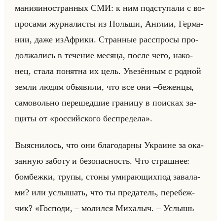
ма­ни­яи­но­стран­ных СМИ: к ним под­сту­па­ли с во­
про­са­ми жур­на­ли­сты из Польши, Ан­глии, Гер­ма­
нии, даже изА­фри­ки. Стран­ные рас­спро­сы про­
дол­жа­лись в те­че­ние ме­ся­ца, после чего, на­ко­
нец, стала по­нят­на их цель. Уве­зён­ным с род­ной
земли людям объяви­ли, что все они –бе­жен­цы,
са­мо­вольно пе­ре­шед­шие гра­ни­цу в по­ис­ках за­
щи­ты от «российского беспредела».
Вы­яс­ни­лось, что они бла­го­дар­ны Укра­ине за ока­
зан­ную за­бо­ту и без­опас­ность. Что страш­нее:
бом­беж­ки, трупы, стоны уми­ра­ющих­под за­ва­ла­
ми? или услы­шать, что ты пре­да­тель, пе­ре­беж­
чик? «Господи, – молился Михалыч. – Услышь