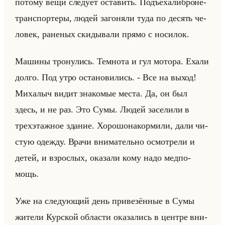
по­то­му вещи сле­ду­ет оста­вить. Подъе­ха­либ­ро­не­
транс­пор­те­ры, людей за­го­ня­ли туда по де­сять че­
ло­век, ра­не­ных ски­ды­ва­ли прямо с но­си­лок.
Ма­ши­ны тро­ну­лись. Тем­но­та и гул мо­то­ра. Ехали
долго. Под утро оста­но­ви­лись. - Все на выход!
Ми­ха­лыч видит зна­ко­мые места. Да, он был
здесь, и не раз. Это Сумы. Людей за­се­ли­ли в
трех­этаж­ное зда­ние. Хо­ро­шо­на­кор­ми­ли, дали чи­
стую одеж­ду. Врачи вни­ма­тельно осмот­ре­ли и
детей, и взрос­лых, ока­за­ли кому надо мед­по­
мощь.
Уже на сле­ду­ющий день при­ве­зён­ные в Сумы
жи­те­ли Кур­ской об­ла­сти ока­за­лись в цен­тре вни­