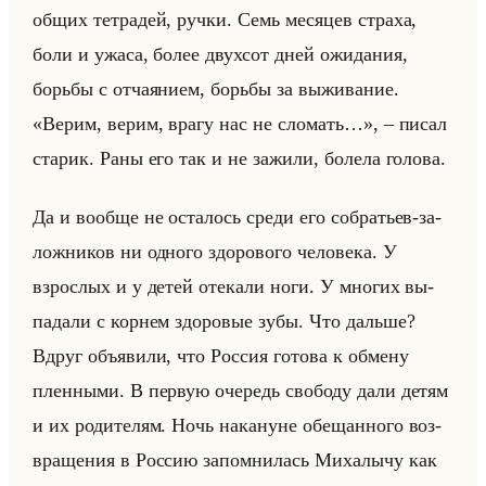
общих тет­ра­дей, ручки. Семь ме­ся­цев стра­ха,
боли и ужаса, более двух­сот дней ожи­да­ния,
борьбы с от­ча­яни­ем, борьбы за вы­жи­ва­ние.
«Верим, верим, врагу нас не сломать…», – писал
ста­рик. ​Раны его так и не за­жи­ли, бо­ле­ла го­ло­ва.
Да и во­об­ще не оста­лось среди его со­бра­тьев-за­
лож­ни­ков ни од­но­го здо­ро­во­го че­ло­ве­ка. У
взрос­лых и у детей оте­ка­ли ноги. У мно­гих вы­
па­да­ли с кор­нем здо­ро­вые зубы. Что дальше?
Вдруг объяви­ли, что Рос­сия го­то­ва к об­ме­ну
плен­ны­ми. В первую оче­редь сво­бо­ду дали детям
и их ро­ди­те­лям. Ночь на­ка­нуне обе­щан­но­го воз­
вра­ще­ния в Рос­сию за­пом­ни­лась Ми­ха­лы­чу как