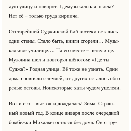
дую улицу и по­во­рот. Где­му­зы­кальная школа?
Нет её – только груда кир­пи­ча.
От­ста­рейшей Суд­жин­ской биб­лио­те­ки оста­лись
одни стены. Стало быть, книги сго­ре­ли… Му­зы­
кальное учи­ли­ще…. На его месте – пе­пе­ли­ще.
Муж­чи­на шел и по­вто­рял шё­по­том: «Где ты –
Суджа?» Род­ная улица. Её тоже не узнать. Одни
дома сров­ня­ли с зем­лей, от дру­гих оста­лись об­го­
ре­лые осто­вы. Но­не­ко­то­рые хаты чудом уце­ле­ли.
Вот и его – вы­сто­яла,до­жда­лась! Зима. Страш­
ный новый год. В конце ян­ва­ря после оче­ред­ной
бом­беж­ки Ми­ха­лыч остал­ся без дома. Он с тру­