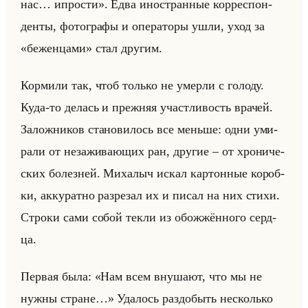
нас… ипрости». Едва ино­стран­ные кор­ре­спон­
ден­ты, фо­то­гра­фы и опе­ра­то­ры ушли, уход за
«беженцами» стал дру­гим.
Кор­ми­ли так, чтоб только не умер­ли с го­ло­ду.
Куда-то де­лась и преж­няя участ­ли­вость вра­чей.
За­лож­ни­ков ста­но­ви­лось все меньше: одни уми­
ра­ли от неза­жи­ва­ющих ран, дру­гие – от хро­ни­че­
ских бо­лез­ней. Ми­ха­лыч искал кар­тон­ные ко­роб­
ки, ак­ку­рат­но раз­ре­зал их и писал на них стихи.
Стро­ки сами собой текли из обо­жжён­но­го серд­
ца.
Пер­вая была: «Нам всем внушают, что мы не
нужны стране…» Уда­лось раз­до­быть несколько