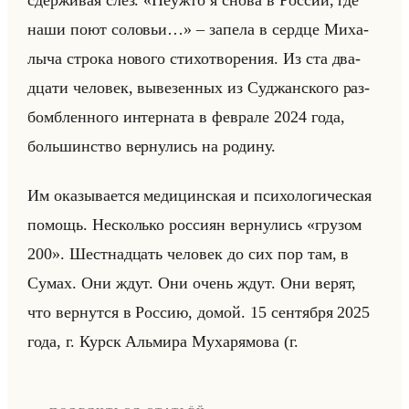
наши поют соловьи…» – за­пе­ла в серд­це Ми­ха­
лы­ча стро­ка но­во­го сти­хо­тво­ре­ния. Из ста два­
дца­ти че­ло­век, вы­ве­зен­ных из Суд­жан­ско­го раз­
бомб­лен­но­го ин­тер­на­та в фев­ра­ле 2024 года,
большин­ство вер­ну­лись на ро­ди­ну.
Им ока­зы­ва­ет­ся ме­ди­цин­ская и пси­хо­ло­ги­че­ская
по­мощь. Несколько рос­си­ян вер­ну­лись «грузом
200». Шест­на­дцать че­ло­век до сих пор там, в
Сумах. Они ждут. Они очень ждут. Они верят,
что вер­нут­ся в Рос­сию, домой. 15 сен­тяб­ря 2025
года, г. Курск Альми­ра Му­ха­ря­мо­ва (г.