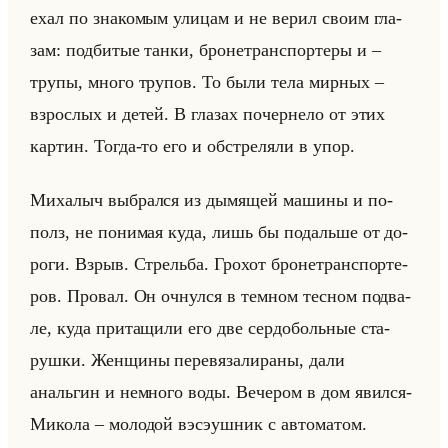
ехал по зна­ко­мым ули­цам и не верил своим гла­
зам: под­би­тые танки, бро­не­транс­пор­те­ры и –
трупы, много тру­пов. То были тела мир­ных –
взрос­лых и детей. В гла­зах по­чер­не­ло от этих
кар­тин. Тогда-то его и об­стре­ля­ли в упор.
Ми­ха­лыч вы­брал­ся из ды­мя­щей ма­ши­ны и по­
полз, не по­ни­мая куда, лишь бы по­дальше от до­
ро­ги. Взрыв. Стрельба. Гро­хот бро­не­транс­пор­те­
ров. Про­вал. Он оч­нул­ся в тем­ном тес­ном под­ва­
ле, куда при­та­щи­ли его две сер­до­больные ста­
руш­ки. Жен­щи­ны пе­ре­вя­за­ли­ра­ны, дали
анальгин и немно­го воды. Ве­че­ром в дом явил­ся­
Ми­ко­ла – мо­ло­дой вэ­сэуш­ник с ав­то­ма­том.