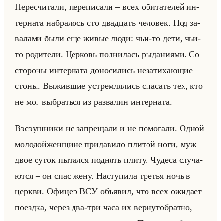
Пе­ре­счи­та­ли, пе­ре­пи­са­ли – всех оби­та­те­лей ин­
тер­на­та на­бра­лось сто два­дцать че­ло­век. Под за­
ва­ла­ми были еще живые люди: чьи-то дети, чьи-
то ро­ди­те­ли. Цер­ковь пол­ни­лась ры­да­ни­ями. Со
сто­ро­ны ин­тер­на­та до­но­си­лись неза­ти­ха­ющие
стоны. Вы­жив­шие устрем­ля­лись спа­сать тех, кто
не мог вы­браться из раз­ва­лин ин­тер­на­та.
Вэ­сэуш­ни­ки не за­пре­ща­ли и не по­мо­га­ли. Одной
мо­ло­дойжен­щине при­да­ви­ло пли­той ноги, муж
двое суток пы­тал­ся под­нять плиту. Чу­де­са слу­ча­
ют­ся – он спас жену. На­сту­пи­ла тре­тья ночь в
церк­ви. Офи­цер ВСУ объявил, что всех ожи­да­ет
по­езд­ка, через два-три часа их вер­ну­тоб­рат­но,