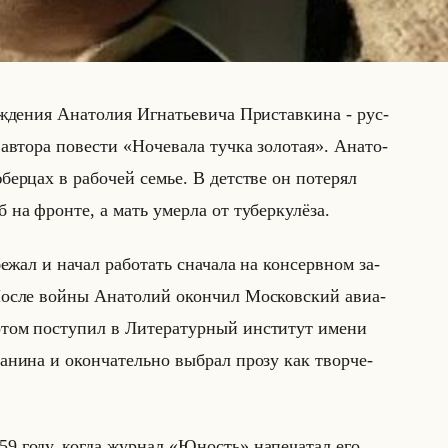
ж­де­ния Ана­то­лия Иг­на­тье­ви­ча При­став­ки­на - рус­
ля, ав­то­ра по­ве­сти «Ночевала тучка золотая». Ана­то­
бер­цах в ра­бо­чей семье. В дет­стве он по­те­рял
 на фрон­те, а мать умер­ла от ту­бер­ку­лё­за.
­жал и начал ра­бо­тать сна­ча­ла на кон­серв­ном за­
 После войны Ана­то­лий окон­чил Мос­ков­ский авиа­
том по­сту­пил в Ли­те­ра­тур­ный ин­сти­тут имени
­ни­на и окон­ча­тельно вы­брал прозу как твор­че­
959 году, когда жур­нал «Юность» на­пе­ча­тал его