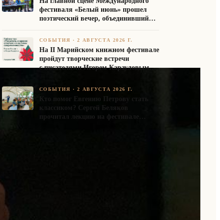
На главной сцене Международного
фестиваля «Белый июнь» прошел
поэтический вечер, объединивший
авторов Союза писателей России
СОБЫТИЯ
·
2 АВГУСТА 2026 Г.
На II Марийском книжном фестивале
пройдут творческие встречи
с писателями Игорем Карауловым
и Платоном Бесединым
СОБЫТИЯ
·
2 АВГУСТА 2026 Г.
Кто помог Евгению Петрову стать
классиком? Сергей Беляков
прочитал лекцию на фестивале
«Белый июнь»