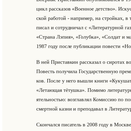
цикл рас­ска­зов «Военное детство». Ис­кус­
ской ра­бо­той - на­при­мер, на стройках, в
писал и со­труд­ни­чал с «Литературной газ
«Страна Лэпия», «Голубка», «Солдат и мал
1987 году после пуб­ли­ка­ции по­ве­сти «Н
В ней При­став­кин рас­ска­зал о си­ро­тах во
По­весть по­лу­чи­ла Го­су­дар­ствен­ную пре
ков. После у него вышли книги «Кукушат
«Летающая тётушка». По­ми­мо ли­те­ра­ту­ры
ятельно­стью: воз­глав­лял Ко­мис­сию по по­
смерт­ной казни и пре­по­да­вал в Ли­те­ра­тур
Скон­чал­ся пи­са­тель в 2008 году в Москве