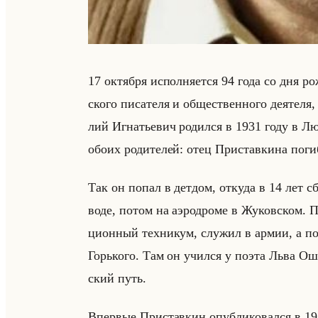
17 ок­тяб­ря ис­пол­ня­ет­ся 94 года со дня ро
ско­го пи­са­те­ля и об­ще­ствен­но­го де­яте­
лий Иг­на­тье­вич ро­дил­ся в 1931 году в Лю­
обоих ро­ди­те­лей: отец При­став­ки­на погиб
Так он попал в дет­дом, от­ку­да в 14 лет сбе
во­де, потом на аэро­дро­ме в Жу­ков­ском.
ци­он­ный тех­ни­кум, слу­жил в армии, а по
Горько­го. Там он учил­ся у поэта Льва Оша
ский путь.
Впер­вые При­став­кин опуб­ли­ко­вал­ся в 1