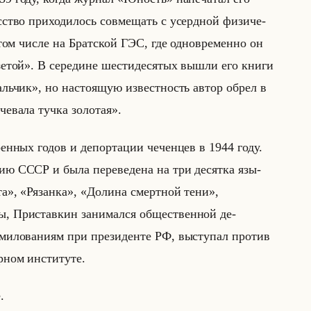
ство при­хо­ди­лось сов­ме­щать с усерд­ной фи­зи­че­
 том числе на Брат­ской ГЭС, где од­но­вре­мен­но он
етой». В се­ре­дине ше­сти­де­ся­тых вышли его книги
ьчик», но на­сто­ящую из­вест­ность автор обрел в
очевала тучка золотая».
­ен­ных годов и де­пор­та­ции че­чен­цев в 1944 году.
­мию СССР и была пе­ре­ве­де­на на три де­сят­ка язы­
а», «Рязанка», «Долина смертной тени»,
, При­став­кин за­ни­мал­ся об­ще­ствен­ной де­
ми­ло­ва­ни­ям при пре­зи­ден­те РФ, вы­сту­пал про­тив
­ном ин­сти­ту­те.
.