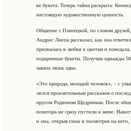
ве бу­ке­та. Те­перь тайна рас­кры­та: Кен­не
на­сто­ящую ху­до­же­ствен­ную цен­ность.
Об­ще­ние с Пли­сец­кой, по сло­вам дру­зей,
Ан­дрис Лиепа рас­ска­зал, как она от­ве­ти­ла
при­зна­лась в любви к цве­там и по­ве­да­ла
по­да­рен­ные бу­ке­ты. По­лу­чив од­наж­ды 5
за­вя­ла лишь одна.
«Это природа, молодой человек», – с улыб­к
лил­ся прон­зи­тельным рас­ска­зом о по­сле
пру­гом Ро­ди­оном Щед­ри­ным. После об­шир­н
по­зи­то­ра не сразу пу­сти­ли к жене. На­в
и она, от­крыв глаза и по­смот­рев на него,