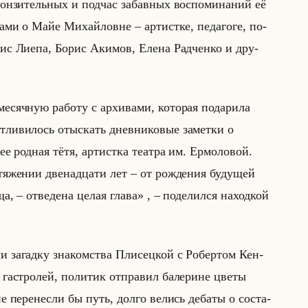
он­зи­тельных и под­час за­бав­ных вос­по­ми­на­ний её
ва­ми о Майе Ми­хайловне – ар­тист­ке, пе­да­го­ге, по­
­дрис Лиепа, Борис Аки­мов, Елена Рад­чен­ко и дру­
сяч­ную ра­бо­ту с ар­хи­ва­ми, ко­то­рая по­да­ри­ла
стливилось отыскать дневниковые заметки о
ее родная тётя, артистка театра им. Ермоловой.
тяжении двенадцати лет – от рождения будущей
– отведена целая глава» , – по­де­лил­ся на­ход­кой
ли за­гад­ку зна­ком­ства Пли­сец­кой с Ро­бер­том Кен­
га­стро­лей, по­ли­тик от­пра­вил ба­ле­рине цветы
пе­ре­нес­ли бы путь, долго ве­лись де­ба­ты о со­ста­