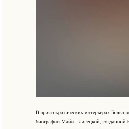
В ари­сто­кра­ти­че­ских ин­те­рье­рах Большо­г
био­гра­фии Майи Пли­сец­кой, со­здан­ной Ни