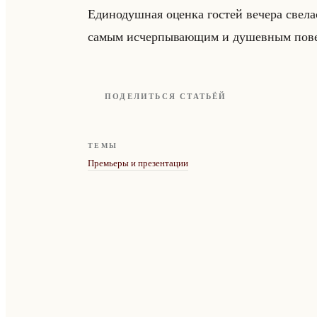
Еди­но­душ­ная оцен­ка го­стей ве­че­ра св
самым ис­чер­пы­ва­ющим и ду­шев­ным по­вест
ПОДЕЛИТЬСЯ СТАТЬЁЙ
ТЕМЫ
Премьеры и презентации