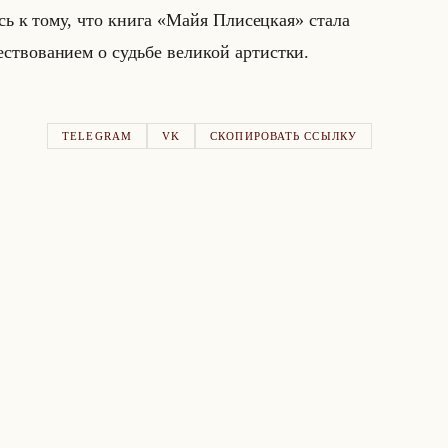
е­лась к тому, что книга «Майя Плисецкая» стала
­во­ва­ни­ем о судьбе ве­ли­кой ар­тист­ки.
TELEGRAM
VK
СКОПИРОВАТЬ ССЫЛКУ