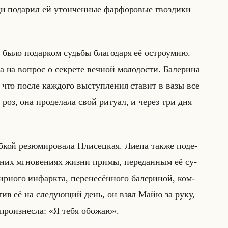
­ди по­да­рил ей утон­чен­ные фар­фо­ро­вые гвоз­ди­ки –
 было по­дар­ком судьбы бла­го­да­ря её ост­ро­умию.
 на во­прос о сек­ре­те веч­ной мо­ло­до­сти. Ба­ле­ри­на
, что после каж­до­го вы­ступ­ле­ния ста­вит в вазы все
0 роз, она про­де­ла­ла свой ри­ту­ал, и через три дня
ой ре­зю­ми­ро­ва­ла Пли­сец­кая. Лиепа также по­де­
д­них мгно­ве­ни­ях жизни примы, пе­ре­дан­ным её су­
о­го ин­фарк­та, пе­ре­не­сён­но­го ба­ле­ри­ной, ком­
е­стив её на сле­ду­ющий день, он взял Майю за руку,
 про­из­нес­ла: «Я тебя обожаю».