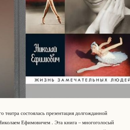
о те­ат­ра со­сто­ялась пре­зен­та­ция дол­го­ждан­ной
­ко­ла­ем Ефи­мо­ви­чем . Эта книга – мно­го­го­ло­сый