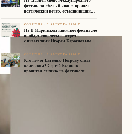
На главной сцене Международного
фестиваля «Белый июнь» прошел
поэтический вечер, объединивший
авторов Союза писателей России
СОБЫТИЯ
·
2 АВГУСТА 2026 Г.
На II Марийском книжном фестивале
пройдут творческие встречи
с писателями Игорем Карауловым
и Платоном Бесединым
СОБЫТИЯ
·
2 АВГУСТА 2026 Г.
Кто помог Евгению Петрову стать
классиком? Сергей Беляков
прочитал лекцию на фестивале
«Белый июнь»