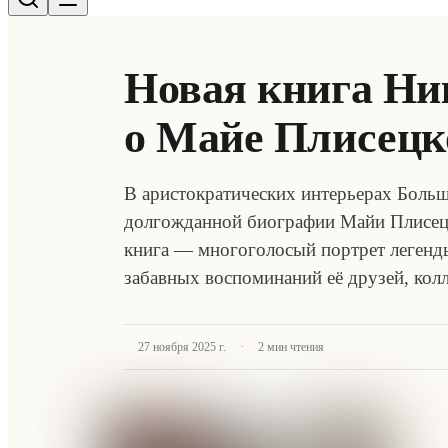
Новая книга Ни
о Майе Плисецк
В аристократических интерьерах Больш
долгожданной биографии Майи Плисец
книга — многоголосый портрет легенды
забавных воспоминаний её друзей, кол
·
27 ноября 2025 г.
2
мин чтения