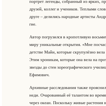
порт­рет ле­ген­ды, со­бран­ный из ярких, пр
дру­зей, кол­лег и уче­ни­ков. Теп­лы­ми сло­
дру­ге – де­ли­лись на­род­ные ар­ти­сты Ан
гие.
Автор по­гру­зил­ся в кро­пот­ли­вую восьми­ме­
миру уни­кальные от­кры­тия. «Мне посча
детстве Майи, которые скрупулёзно вела 
Этим хроникам, которые она вела на про
звезды до стен хореографического училища, 
Ефи­мо­вич.
Ар­хив­ные рас­сле­до­ва­ния также про­яс­ни­
не­ди. Оча­ро­ван­ный её та­лан­том во время 
через океан. По­скольку живые рас­те­ния не 