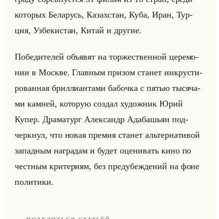
ко­то­рых Бе­ла­русь, Ка­зах­стан, Куба, Иран, Тур­
ция, Уз­бе­ки­стан, Китай и дру­гие.
По­бе­ди­те­лей объявят на тор­же­ствен­ной це­ре­мо­
нии в Москве. Глав­ным при­зом ста­нет ин­кру­сти­
ро­ван­ная брил­ли­ан­та­ми ба­боч­ка с пятью ты­ся­ча­
ми кам­ней, ко­то­рую со­здал ху­дож­ник Юрий
Купер. Дра­ма­тург Алек­сандр Адаб­ашьян под­
черк­нул, что новая пре­мия ста­нет альтер­на­ти­вой
за­пад­ным на­гра­дам и будет оце­ни­вать кино по
чест­ным кри­те­ри­ям, без предубеж­де­ний на фоне
по­ли­ти­ки.