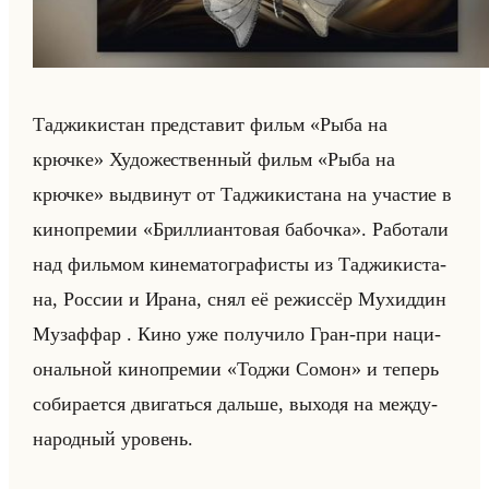
Та­джи­ки­стан пред­ста­вит фильм «Рыба на
крючке» Ху­до­же­ствен­ный фильм «Рыба на
крючке» вы­дви­нут от Та­джи­ки­ста­на на уча­стие в
ки­но­пре­мии «Бриллиантовая бабочка». Ра­бо­та­ли
над фильмом ки­не­ма­то­гра­фи­сты из Та­джи­ки­ста­
на, Рос­сии и Ирана, снял её ре­жис­сёр Му­хид­дин
Му­заф­фар . Кино уже по­лу­чи­ло Гран-при на­ци­
ональной ки­но­пре­мии «Тоджи Сомон» и те­перь
со­би­ра­ет­ся дви­гаться дальше, вы­хо­дя на меж­ду­
на­род­ный уро­вень.