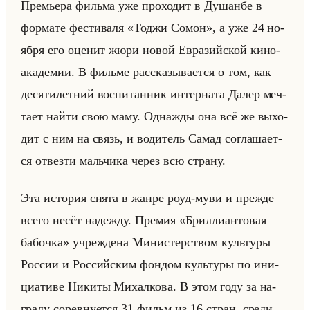
Пре­мье­ра фильма уже про­хо­дит в Ду­шан­бе в
фор­ма­те фе­сти­ва­ля «Тоджи Сомон», а уже 24 но­
яб­ря его оце­нит жюри новой Евразийской ки­но­
ака­де­мии. В фильме рас­ска­зы­ва­ет­ся о том, как
де­ся­ти­лет­ний вос­пи­тан­ник ин­тер­на­та Далер меч­
та­ет найти свою маму. Од­наж­ды она всё же вы­хо­
дит с ним на связь, и во­ди­тель Самад со­гла­ша­ет­
ся от­вез­ти мальчи­ка через всю стра­ну.
Эта ис­то­рия снята в жанре роуд-муви и преж­де
всего несёт на­деж­ду. Пре­мия «Бриллиантовая
бабочка» учре­жде­на Ми­ни­стер­ством культу­ры
Рос­сии и Рос­сийским фон­дом культу­ры по ини­
ци­ати­ве Ни­ки­ты Ми­хал­ко­ва. В этом году за на­
гра­ду со­рев­ну­ет­ся 31 фильм из 16 стран, среди