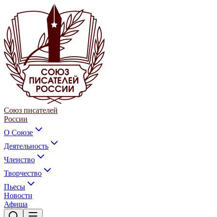
Союз писателей
России
О Союзе
Деятельность
Членство
Творчество
Пьесы
Новости
Афиша