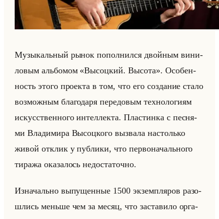
Му­зы­кальный рынок по­пол­нил­ся двойным ви­ни­
ло­вым альбо­мом «Высоцкий. Высота». Осо­бен­
ность этого про­ек­та в том, что его со­зда­ние стало
воз­мож­ным бла­го­да­ря пе­ре­до­вым тех­но­ло­ги­ям
ис­кус­ствен­но­го ин­тел­лек­та. Пла­стин­ка с пес­ня­
ми Вла­ди­ми­ра Вы­соц­ко­го вы­зва­ла на­столько
живой от­клик у пуб­ли­ки, что пер­во­на­чально­го
ти­ра­жа ока­за­лось недо­ста­точ­но.
Из­на­чально вы­пу­щен­ные 1500 эк­зем­пля­ров разо­
шлись меньше чем за месяц, что за­ста­ви­ло ор­га­