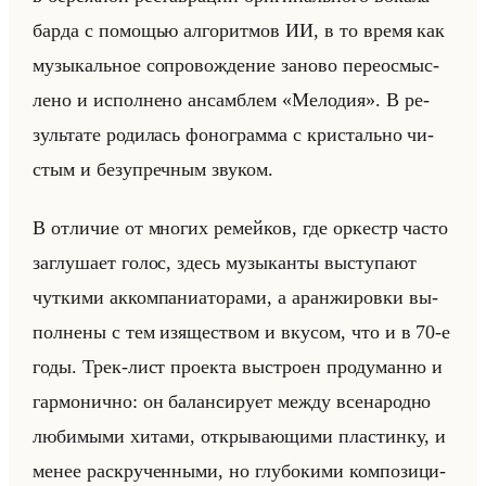
барда с по­мо­щью ал­го­рит­мов ИИ, в то время как
му­зы­кальное со­про­вож­де­ние за­но­во пе­ре­осмыс­
ле­но и ис­пол­не­но ан­сам­блем «Мелодия». В ре­
зульта­те ро­ди­лась фо­но­грам­ма с кри­стально чи­
стым и без­упреч­ным зву­ком.
В от­ли­чие от мно­гих ре­мейков, где ор­кестр часто
за­глу­ша­ет голос, здесь му­зы­кан­ты вы­сту­па­ют
чут­ки­ми ак­ком­па­ни­ато­ра­ми, а аран­жи­ров­ки вы­
пол­не­ны с тем изя­ще­ством и вку­сом, что и в 70-е
годы. Трек-лист про­ек­та вы­стро­ен про­ду­ман­но и
гар­мо­нич­но: он ба­лан­си­ру­ет между все­на­род­но
лю­би­мы­ми хи­та­ми, от­кры­ва­ющи­ми пла­стин­ку, и
менее рас­кру­чен­ны­ми, но глу­бо­ки­ми ком­по­зи­ци­