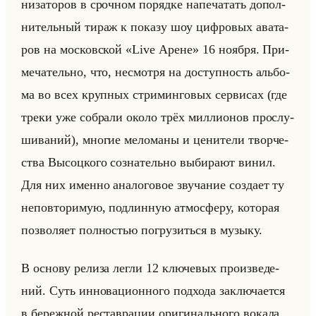
ни­за­то­ров в сроч­ном по­ряд­ке на­пе­ча­тать до­пол­
ни­тельный тираж к по­ка­зу шоу циф­ро­вых ава­та­
ров на мос­ков­ской «Live Арене» 16 но­яб­ря. При­
ме­ча­тельно, что, несмот­ря на до­ступ­ность альбо­
ма во всех круп­ных стри­мин­го­вых сер­ви­сах (где
треки уже со­бра­ли около трёх мил­ли­онов про­слу­
ши­ва­ний), мно­гие ме­ло­ма­ны и це­ни­те­ли твор­че­
ства Вы­соц­ко­го со­зна­тельно вы­би­ра­ют винил.
Для них имен­но ана­ло­го­вое зву­ча­ние со­зда­ет ту
непо­вто­ри­мую, под­лин­ную ат­мо­сфе­ру, ко­то­рая
поз­во­ля­ет пол­но­стью по­гру­зиться в му­зы­ку.
В ос­но­ву ре­ли­за легли 12 клю­че­вых про­из­ве­де­
ний. Суть ин­но­ва­ци­он­но­го под­хо­да за­клю­ча­ет­ся
в бе­реж­ной ре­став­ра­ции ори­ги­нально­го во­ка­ла