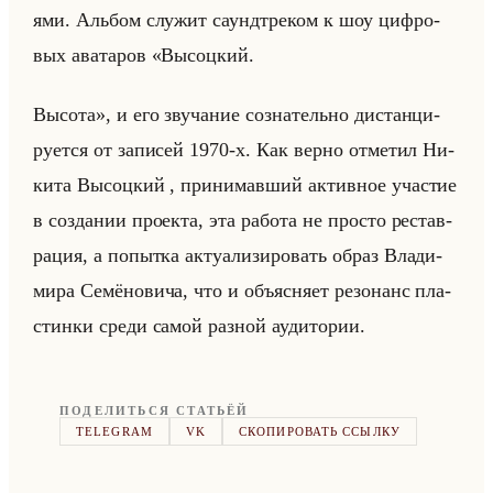
ями. Альбом слу­жит саунд­тре­ком к шоу циф­ро­
вых ава­та­ров «Высоцкий.
Высота», и его зву­ча­ние со­зна­тельно ди­стан­ци­
ру­ет­ся от за­пи­сей 1970-х. Как верно от­ме­тил Ни­
ки­та Вы­соц­кий , при­ни­мав­ший ак­тив­ное уча­стие
в со­зда­нии про­ек­та, эта ра­бо­та не про­сто ре­став­
ра­ция, а по­пыт­ка ак­ту­али­зи­ро­вать образ Вла­ди­
ми­ра Се­мё­но­ви­ча, что и объяс­ня­ет ре­зо­нанс пла­
стин­ки среди самой раз­ной ауди­то­рии.
ПОДЕЛИТЬСЯ СТАТЬЁЙ
TELEGRAM
VK
СКОПИРОВАТЬ ССЫЛКУ