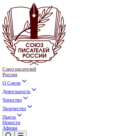
Союз писателей
России
О Союзе
Деятельность
Членство
Творчество
Пьесы
Новости
Афиша