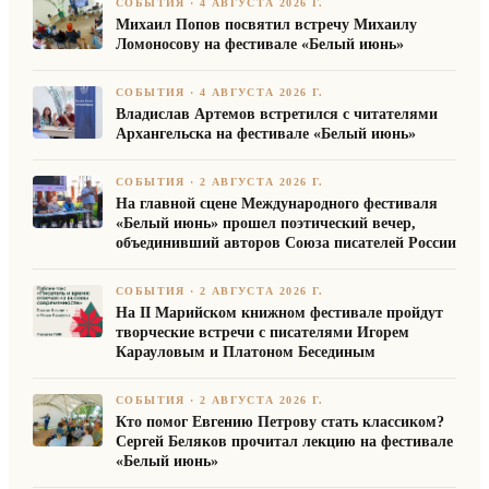
СОБЫТИЯ
·
4 АВГУСТА 2026 Г.
Михаил Попов посвятил встречу Михаилу
Ломоносову на фестивале «Белый июнь»
СОБЫТИЯ
·
4 АВГУСТА 2026 Г.
Владислав Артемов встретился с читателями
Архангельска на фестивале «Белый июнь»
СОБЫТИЯ
·
2 АВГУСТА 2026 Г.
На главной сцене Международного фестиваля
«Белый июнь» прошел поэтический вечер,
объединивший авторов Союза писателей России
СОБЫТИЯ
·
2 АВГУСТА 2026 Г.
На II Марийском книжном фестивале пройдут
творческие встречи с писателями Игорем
Карауловым и Платоном Бесединым
СОБЫТИЯ
·
2 АВГУСТА 2026 Г.
Кто помог Евгению Петрову стать классиком?
Сергей Беляков прочитал лекцию на фестивале
«Белый июнь»