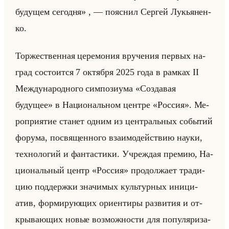
будущем сегодня» , — по­яс­нил Сер­гей Лу­кья­нен­
ко.
Тор­же­ствен­ная це­ре­мо­ния вру­че­ния пер­вых на­
град со­сто­ит­ся 7 ок­тяб­ря 2025 года в рам­ках II
Меж­ду­на­род­но­го сим­по­зи­ума «Создавая
будущее» в На­ци­ональном цен­тре «Россия». Ме­
ро­при­ятие ста­нет одним из цен­тральных со­бы­тий
фо­ру­ма, по­свя­щен­но­го вза­имо­действию науки,
тех­но­ло­гий и фан­та­сти­ки. Учре­ждая пре­мию, На­
ци­ональный центр «Россия» про­дол­жа­ет тра­ди­
цию под­держ­ки зна­чи­мых культур­ных ини­ци­
атив, фор­ми­ру­ющих ори­ен­ти­ры раз­ви­тия и от­
кры­ва­ющих новые воз­мож­но­сти для по­пу­ля­ри­за­