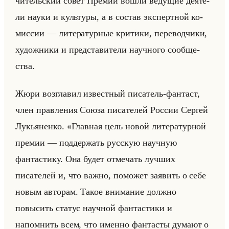
чи­тельский совет Пре­мии вошли ве­ду­щие де­яте­
ли науки и культу­ры, а в со­став экс­перт­ной ко­
мис­сии — ли­те­ра­тур­ные кри­ти­ки, пе­ре­вод­чи­ки,
ху­дож­ни­ки и пред­ста­ви­те­ли на­уч­но­го со­об­ще­
ства.
Жюри воз­гла­вил из­вест­ный пи­са­тель-фан­таст,
член прав­ле­ния Союза пи­са­те­лей Рос­сии Сер­гей
Лу­кья­нен­ко. «Главная цель новой литературной
премии — поддержать русскую научную
фантастику. Она будет отмечать лучших
писателей и, что важно, поможет заявить о себе
новым авторам. Такое внимание должно
повысить статус научной фантастики и
напомнить всем, что именно фантасты думают о