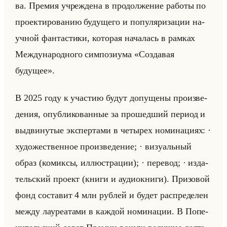
ва. Пре­мия учре­жде­на в про­дол­же­ние ра­бо­ты по
про­ек­ти­ро­ва­нию бу­ду­ще­го и по­пу­ля­ри­за­ции на­
уч­ной фан­та­сти­ки, ко­то­рая на­ча­лась в рам­ках
Меж­ду­на­род­но­го сим­по­зи­ума «Создавая
будущее».
В 2025 году к уча­стию будут до­пу­ще­ны про­из­ве­
де­ния, опуб­ли­ко­ван­ные за про­шед­ший пе­ри­од и
вы­дви­ну­тые экс­пер­та­ми в че­ты­рех но­ми­на­ци­ях: ·
ху­до­же­ствен­ное про­из­ве­де­ние; · ви­зу­альный
образ (ко­мик­сы, ил­лю­стра­ции); · пе­ре­вод; · из­да­
тельский про­ект (книги и аудиок­ни­ги). При­зо­вой
фонд со­ста­вит 4 млн руб­лей и будет рас­пре­де­лен
между ла­уре­ата­ми в каж­дой но­ми­на­ции. В По­пе­