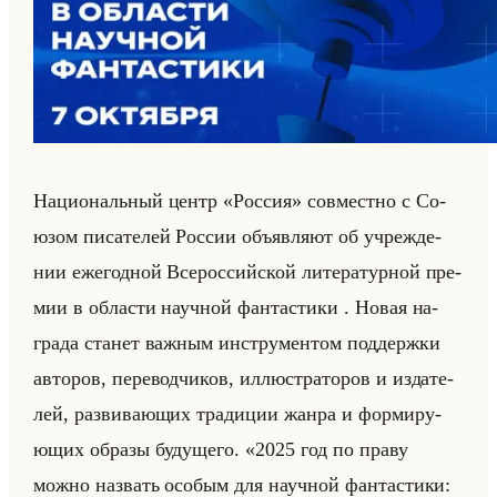
На­ци­ональный центр «Россия» сов­мест­но с Со­
юзом пи­са­те­лей Рос­сии объяв­ля­ют об учре­жде­
нии еже­год­ной Все­рос­сийской ли­те­ра­тур­ной пре­
мии в об­ла­сти на­уч­ной фан­та­сти­ки . Новая на­
гра­да ста­нет важ­ным ин­стру­мен­том под­держ­ки
ав­то­ров, пе­ре­вод­чи­ков, ил­лю­стра­то­ров и из­да­те­
лей, раз­ви­ва­ющих тра­ди­ции жанра и фор­ми­ру­
ющих об­ра­зы бу­ду­ще­го. «2025 год по праву
можно назвать особым для научной фантастики: