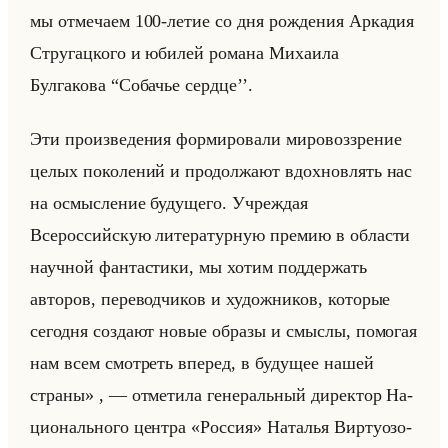
мы отмечаем 100-летие со дня рождения Аркадия
Стругацкого и юбилей романа Михаила
Булгакова “Собачье сердце’’.
Эти произведения формировали мировоззрение
целых поколений и продолжают вдохновлять нас
на осмысление будущего. Учреждая
Всероссийскую литературную премию в области
научной фантастики, мы хотим поддержать
авторов, переводчиков и художников, которые
сегодня создают новые образы и смыслы, помогая
нам всем смотреть вперед, в будущее нашей
страны» , — от­ме­ти­ла ге­не­ральный ди­рек­тор На­
ци­онально­го цен­тра «Россия» На­та­лья Вир­ту­озо­