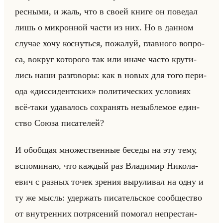
рес­ны­ми, и жаль, что в своей книге он по­ве­дал
лишь о мик­рон­ной части из них. Но в дан­ном
слу­чае хочу кос­нуться, по­жа­луй, глав­но­го во­про­
са, во­круг ко­то­ро­го так или иначе часто кру­ти­
лись наши раз­го­во­ры: как в новых для того пе­ри­
ода «диссидентских» по­ли­ти­че­ских усло­ви­ях
всё-таки уда­ва­лось со­хра­нять незыб­ле­мое един­
ство Союза пи­са­те­лей?
И обоб­щая мно­же­ствен­ные бе­се­ды на эту тему,
вспо­ми­наю, что каж­дый раз Вла­ди­мир Ни­ко­ла­
евич с раз­ных точек зре­ния вы­ру­ли­вал на одну и
ту же мысль: удер­жать пи­са­тельское со­об­ще­ство
от внут­рен­них по­тря­се­ний по­мо­гал непре­стан­