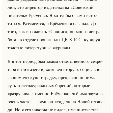
лий, это ди­рек­тор из­да­тельства «Советский
писатель» Ерё­мен­ко. Я хотел бы с вами встре­
титься. Ра­зу­ме­ет­ся, о Ерё­мен­ко я слы­шал. До
того, как воз­гла­вить «Совпис», он много лет ра­
бо­тал в от­де­ле про­па­ган­ды ЦК КПСС, ку­ри­руя
тол­стые ли­те­ра­тур­ные жур­на­лы.
Я в тот пе­ри­од был замом от­вет­ствен­но­го сек­ре­
та­ря в Лит­га­зе­те и, хотя вёл вто­рую, со­ци­ально-
эко­но­ми­че­скую тет­рад­ку, пре­крас­но по­ни­мал
суть тол­сто­жур­нальных бо­ре­ний, ко­то­рые
«разруливал» имен­но Ерё­мен­ко, чьё имя зву­ча­ло
очень часто, — ведь он «сидел» на Новой пло­ща­
ди. Но я его ни­ко­гда не видел, имени-от­че­ства