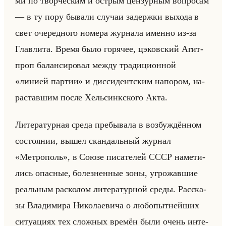
ми по твор­че­ским и ост­рым цен­зур­ным во­про­сам
— в ту пору бы­ва­ли слу­чаи за­держ­ки вы­хо­да в
свет оче­ред­но­го но­ме­ра жур­на­ла имен­но из-за
Глав­ли­та. Время было го­ря­чее, цэ­ков­ский Агит­
проп ба­лан­си­ро­вал между тра­ди­ци­он­ной
«линией партии» и дис­си­дент­ским на­по­ром, на­
рас­тав­шим после Хельсинк­ско­го Акта.
Ли­те­ра­тур­ная среда пре­бы­ва­ла в воз­буж­дён­ном
со­сто­янии, вышел скан­дальный жур­нал
«Метрополь», в Союзе пи­са­те­лей СССР на­ме­ти­
лись опас­ные, бо­лез­нен­ные зоны, угро­жав­шие
ре­альным рас­ко­лом ли­те­ра­тур­ной среды. Рас­ска­
зы Вла­ди­ми­ра Ни­ко­ла­еви­ча о лю­бо­пыт­нейших
си­ту­аци­ях тех слож­ных вре­мён были очень ин­те­