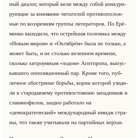
ный диа­лог, ко­то­рый вели между собой кон­ку­ри­
ру­ющие за вни­ма­ние чи­та­те­лей про­ти­во­по­лож­
ные по воз­зре­ни­ям груп­пы ли­те­ра­то­ров. По Ерё­
мен­ко вы­хо­ди­ло, что ост­рейшая по­ле­ми­ка между
«Новым миром» и «Октябрём» была не только, а
может быть, и не столько ве­ле­ни­ем вре­ме­ни,
сколько хит­ро­ум­ным «ходом» Агит­про­па, вы­пус­
кав­ше­го оп­по­зи­ци­он­ный пар. Кроме того, пуб­
лич­ное обостре­ние борьбы, корни ко­то­рой ухо­ди­
ли к ста­ро­дав­не­му про­ти­во­сто­янию за­пад­ни­ков и
сла­вя­но­фи­лов, за­од­но ра­бо­та­ло на
«демократический» меж­ду­на­род­ный имидж стра­
ны, что также учи­ты­ва­ли на пар­тийных вер­хах.