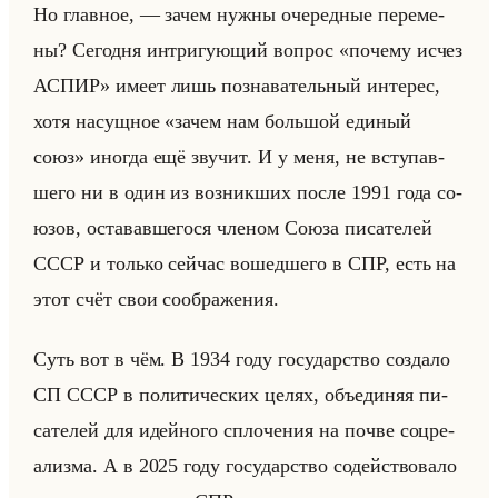
Но глав­ное, — зачем нужны оче­ред­ные пе­ре­ме­
ны? Се­год­ня ин­три­гу­ющий во­прос «почему исчез
АСПИР» имеет лишь по­зна­ва­тельный ин­те­рес,
хотя на­сущ­ное «зачем нам большой единый
союз» ино­гда ещё зву­чит. И у меня, не всту­пав­
ше­го ни в один из воз­ник­ших после 1991 года со­
юзов, оста­вав­ше­го­ся чле­ном Союза пи­са­те­лей
СССР и только сейчас во­шед­ше­го в СПР, есть на
этот счёт свои со­об­ра­же­ния.
Суть вот в чём. В 1934 году го­су­дар­ство со­зда­ло
СП СССР в по­ли­ти­че­ских целях, объеди­няя пи­
са­те­лей для идейно­го спло­че­ния на почве соц­ре­
ализ­ма. А в 2025 году го­су­дар­ство со­действо­ва­ло