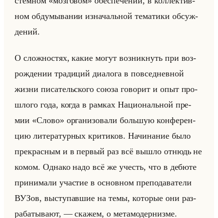
стем­ном «мозговом» обес­пе­че­нии, в кол­лек­тив­
ном об­ду­мы­ва­нии из­на­чальной те­ма­ти­ки об­суж­
де­ний.
О слож­но­стях, какие могут воз­ник­нуть при воз­
рож­де­нии тра­ди­ций диа­ло­га в по­все­днев­ной
жизни пи­са­тельско­го союза го­во­рит и опыт про­
шло­го года, когда в рам­ках На­ци­ональной пре­
мии «Слово» ор­га­ни­зо­ва­ли большую кон­фе­рен­
цию ли­те­ра­тур­ных кри­ти­ков. На­чи­на­ние было
пре­крас­ным и в пер­вый раз всё вышло от­нюдь не
комом. Од­на­ко надо всё же учесть, что в де­бю­те
при­ни­ма­ли уча­стие в ос­нов­ном пре­по­да­ва­те­ли
ВУЗов, вы­сту­пав­шие на темы, ко­то­рые они раз­
ра­ба­ты­ва­ют, — ска­жем, о ме­та­мо­дер­низ­ме.