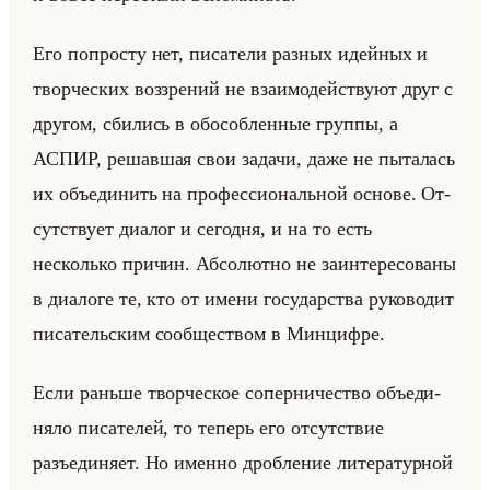
Его по­про­сту нет, пи­са­те­ли раз­ных идейных и
твор­че­ских воз­зре­ний не вза­имо­действу­ют друг с
дру­гом, сби­лись в обособ­лен­ные груп­пы, а
АСПИР, ре­шав­шая свои за­да­чи, даже не пы­та­лась
их объеди­нить на про­фес­си­ональной ос­но­ве. От­
сут­ству­ет диа­лог и се­год­ня, и на то есть
несколько при­чин. Аб­со­лют­но не за­ин­те­ре­со­ва­ны
в диа­ло­ге те, кто от имени го­су­дар­ства ру­ко­во­дит
пи­са­тельским со­об­ще­ством в Мин­циф­ре.
Если раньше твор­че­ское со­пер­ни­че­ство объеди­
ня­ло пи­са­те­лей, то те­перь его от­сут­ствие
разъеди­ня­ет. Но имен­но дроб­ле­ние ли­те­ра­тур­ной