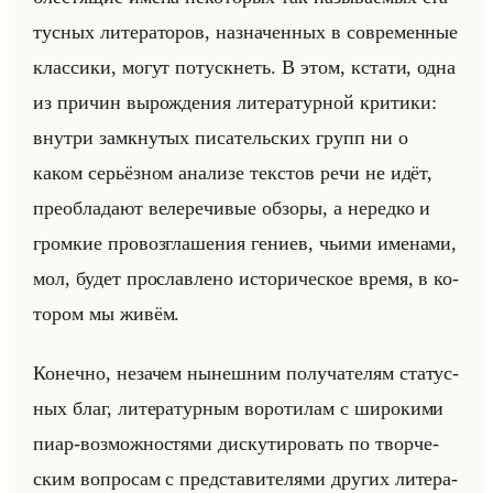
тус­ных ли­те­ра­то­ров, на­зна­чен­ных в со­вре­мен­ные
клас­си­ки, могут по­туск­неть. В этом, кста­ти, одна
из при­чин вы­рож­де­ния ли­те­ра­тур­ной кри­ти­ки:
внут­ри за­мкну­тых пи­са­тельских групп ни о
каком се­рьёз­ном ана­ли­зе тек­стов речи не идёт,
пре­об­ла­да­ют ве­ле­ре­чи­вые об­зо­ры, а неред­ко и
гром­кие про­воз­гла­ше­ния ге­ни­ев, чьими име­на­ми,
мол, будет про­слав­ле­но ис­то­ри­че­ское время, в ко­
то­ром мы живём.
Ко­неч­но, неза­чем ны­неш­ним по­лу­ча­те­лям ста­тус­
ных благ, ли­те­ра­тур­ным во­ро­ти­лам с ши­ро­ки­ми
пиар-воз­мож­но­стя­ми дис­ку­ти­ро­вать по твор­че­
ским во­про­сам с пред­ста­ви­те­ля­ми дру­гих ли­те­ра­