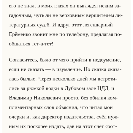
его не знал, в моих гла­зах он вы­гля­дел неким за­
га­доч­ным, чуть ли не вер­хов­ным вер­ши­те­лем ли­
те­ра­тур­ных судеб. И вдруг этот ле­ген­дар­ный
Ерё­мен­ко зво­нит мне по те­ле­фо­ну, пред­ла­гая по­
об­щаться тет-а-тет!
Со­гла­си­тесь, было от чего прийти в недо­уме­ние,
если не ска­зать — в изум­ле­ние. Но сказ­ка ока­за­
лась былью. Через несколько дней мы встре­ти­
лись за рюм­кой водки в Ду­бо­вом зале ЦДЛ, и
Вла­ди­мир Ни­ко­ла­евич про­сто, без оби­лия ком­
пли­мен­тар­ных слов объяс­нил, что читал мои
очер­ки и, как ди­рек­тор из­да­тельства, счёл нуж­
ным их по­ско­рее из­дать, дав на этот счёт со­от­