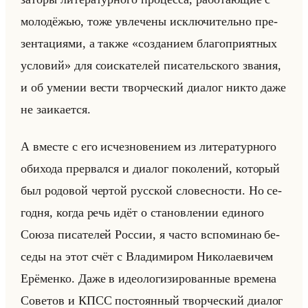
мо­ло­дё­жью, тоже увле­че­ны ис­клю­чи­тельно пре­
зен­та­ци­ями, а также «созданием благоприятных
условий» для со­ис­ка­те­лей пи­са­тельско­го зва­ния,
и об уме­нии вести твор­че­ский диа­лог никто даже
не за­ика­ет­ся.
А вме­сте с его ис­чез­но­ве­ни­ем из ли­те­ра­тур­но­го
оби­хо­да пре­рвал­ся и диа­лог по­ко­ле­ний, ко­то­рый
был ро­до­вой чер­той рус­ской сло­вес­но­сти. Но се­
год­ня, когда речь идёт о ста­нов­ле­нии еди­но­го
Союза пи­са­те­лей Рос­сии, я часто вспо­ми­наю бе­
се­ды на этот счёт с Вла­ди­ми­ром Ни­ко­ла­еви­чем
Ерё­мен­ко. Даже в идео­ло­ги­зи­ро­ван­ные вре­ме­на
Со­ве­тов и КПСС по­сто­ян­ный твор­че­ский диа­лог