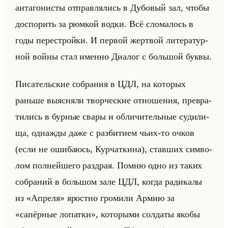
ан­та­го­ни­сты от­прав­ля­лись в Ду­бо­вый зал, чтобы
до­спо­рить за рюм­кой водки. Всё сло­ма­лось в
годы пе­ре­стройки. И пер­вой жерт­вой ли­те­ра­тур­
ной войны стал имен­но Диа­лог с большой буквы.
Пи­са­тельские со­бра­ния в ЦДЛ, на ко­то­рых
раньше вы­яс­ня­ли твор­че­ские от­но­ше­ния, пре­вра­
ти­лись в бур­ные свары и об­ли­чи­тельные су­ди­ли­
ща, од­наж­ды даже с раз­би­ти­ем чьих-то очков
(если не оши­ба­юсь, Кур­чат­ки­на), став­ших сим­во­
лом пол­нейше­го раз­драя. Помню одно из таких
со­бра­ний в большом зале ЦДЛ, когда ра­ди­ка­лы
из «Апреля» ярост­но гро­ми­ли Армию за
«сапёрные лопатки», ко­то­ры­ми сол­да­ты якобы