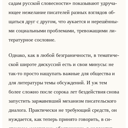
садам русской словесности» по­ка­зы­ва­ют удру­ча­
ющее неже­ла­ние пи­са­те­лей раз­ных взгля­дов об­
щаться друг с дру­гом, что аука­ет­ся и нере­шён­ны­
ми со­ци­альны­ми про­бле­ма­ми, тре­во­жа­щи­ми ли­
те­ра­тур­ное со­сло­вие.
Од­на­ко, как в любой без­гра­нич­но­сти, в те­ма­ти­че­
ской ши­ро­те дис­кус­сий есть и свои ми­ну­сы: не
так-то про­сто на­щу­пать важ­ные для об­ще­ства и
для ли­те­ра­ту­ры темы об­суж­де­ний. И уж тем
более слож­но после со­ро­ка лет без­действия снова
за­пу­стить за­ржа­вев­ший ме­ха­низм пи­са­тельско­го
диа­ло­га. Прак­ти­че­ски не тре­бу­ющий средств, он
нуж­да­ет­ся, как те­перь при­ня­то го­во­рить, в си­