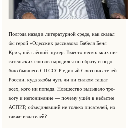
Пол­го­да назад в ли­те­ра­тур­ной среде, как ска­зал
бы герой «Одесских рассказов» Ба­бе­ля Беня
Крик, шёл лёг­кий шухер. Вме­сто нескольких пи­
са­тельских со­юзов на­ро­дил­ся по об­ра­зу и по­до­
бию быв­ше­го СП СССР еди­ный Союз пи­са­те­лей
Рос­сии, куда якобы чуть ли ни сил­ком тащат
всех, кого ни по­па­дя. Нов­ше­ство вы­зы­ва­ло тре­
во­гу и непо­ни­ма­ние — по­че­му ушёл в небы­тие
АСПИР, объеди­няв­ший не только пи­са­те­лей, но
также из­да­те­лей?