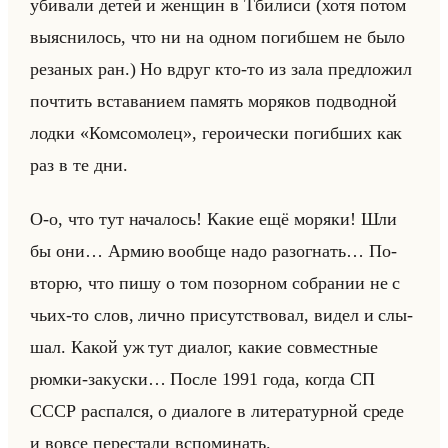
уби­ва­ли детей и жен­щин в Тби­ли­си (хотя потом
вы­яс­ни­лось, что ни на одном по­гиб­шем не было
ре­за­ных ран.) Но вдруг кто-то из зала пред­ло­жил
по­чтить вста­ва­ни­ем па­мять мо­ря­ков под­вод­ной
лодки «Комсомолец», ге­ро­иче­ски по­гиб­ших как
раз в те дни.
О-о, что тут на­ча­лось! Какие ещё мо­ря­ки! Шли
бы они… Армию во­об­ще надо разо­гнать… По­
вто­рю, что пишу о том по­зор­ном со­бра­нии не с
чьих-то слов, лично при­сут­ство­вал, видел и слы­
шал. Какой уж тут диа­лог, какие сов­мест­ные
рюмки-за­кус­ки… После 1991 года, когда СП
СССР рас­пал­ся, о диа­ло­ге в ли­те­ра­тур­ной среде
и вовсе пе­ре­ста­ли вспо­ми­нать.