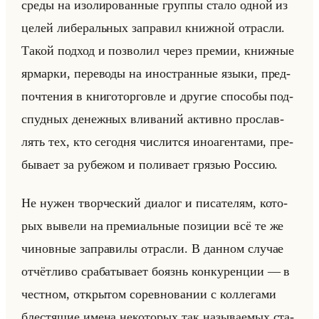
среды на изо­ли­ро­ван­ные груп­пы стало одной из
целей ли­бе­ральных за­пра­вил книж­ной от­рас­ли.
Такой под­ход и поз­во­лил через пре­мии, книж­ные
яр­мар­ки, пе­ре­во­ды на ино­стран­ные языки, пред­
по­чте­ния в кни­го­тор­гов­ле и дру­гие спо­со­бы под­
спуд­ных де­неж­ных вли­ва­ний ак­тив­но про­слав­
лять тех, кто се­год­ня чис­лит­ся ино­аген­та­ми, пре­
бы­ва­ет за ру­бе­жом и по­ли­ва­ет гря­зью Рос­сию.
Не нужен твор­че­ский диа­лог и пи­са­те­лям, ко­то­
рых вы­ве­ли на пре­ми­альные по­зи­ции всё те же
чи­нов­ные за­пра­ви­лы от­рас­ли. В дан­ном слу­чае
от­чёт­ли­во сра­ба­ты­ва­ет бо­язнь кон­ку­рен­ции — в
чест­ном, от­кры­том со­рев­но­ва­нии с кол­ле­га­ми
бле­стя­щие имена неко­то­рых так на­зы­ва­емых ста­