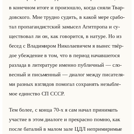
в ко­неч­ном итоге и про­изо­шло, когда сняли Твар­
дов­ско­го. Мне труд­но су­дить, в какой мере сра­бо­
тал про­па­ган­дист­ский за­мы­сел Агит­про­па и су­
ще­ство­вал ли он, как го­во­рит­ся, в на­ту­ре. Но из
бесед с Вла­ди­ми­ром Ни­ко­ла­еви­чем я вынес твёр­
дое убеж­де­ние в том, что в пе­ри­од на­чав­ше­го­ся
раз­ла­да в ли­те­ра­ту­ре имен­но пуб­лич­ный — сло­
вес­ный и письмен­ный — диа­лог между пи­са­те­ля­
ми раз­ных взгля­дов по­мо­гал со­хра­нять незыб­ле­
мое един­ство СП СССР.
Тем более, с конца 70-х я сам начал при­ни­мать
уча­стие в этом диа­ло­ге и пре­крас­но помню, как
после ба­та­лий в малом зале ЦДЛ непри­ми­ри­мые