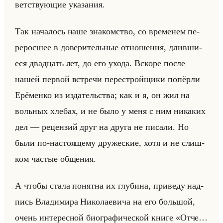
вет­ству­ющие ука­за­ния.
Так на­ча­лось наше зна­ком­ство, со вре­ме­нем пе­
ре­рос­шее в до­ве­ри­тельные от­но­ше­ния, длив­ши­
еся два­дцать лет, до его ухода. Вско­ре после
нашей пер­вой встре­чи пе­ре­стройщи­ки по­пёр­ли
Ерё­мен­ко из из­да­тельства; как и я, он жил на
вольных хле­бах, и не было у меня с ним ни­ка­ких
дел — ре­цен­зий друг на друга не пи­са­ли. Но
были по-на­сто­яще­му дру­же­ские, хотя и не слиш­
ком ча­стые об­ще­ния.
А чтобы стала по­нят­на их глу­би­на, при­ве­ду над­
пись Вла­ди­ми­ра Ни­ко­ла­еви­ча на его большой,
очень ин­те­рес­ной био­гра­фи­че­ской книге «Отче…