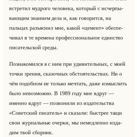
встре­тил муд­ро­го че­ло­ве­ка, ко­то­рый с ис­чер­пы­
ва­ющим зна­ни­ем дела и, как го­во­рит­ся, на
пальцах разъяс­нил мне, какой «цемент» обес­пе­
чи­вал в те вре­ме­на про­фес­си­ональное един­ство
пи­са­тельской среды.
По­зна­ко­мил­ся я с ним при уди­ви­тельных, с моей
точки зре­ния, ска­зоч­ных об­сто­ятельствах. Ни о
чём по­доб­ном не только меч­тать, даже из­мыс­лить
было невоз­мож­но. В 1989 году мне вдруг —
имен­но вдруг — по­зво­ни­ли из из­да­тельства
«Советский писатель» и ска­за­ли: быст­рее тащи
свои жур­нальные очер­ки, мы немед­лен­но из­да­
дим твой сбор­ник.