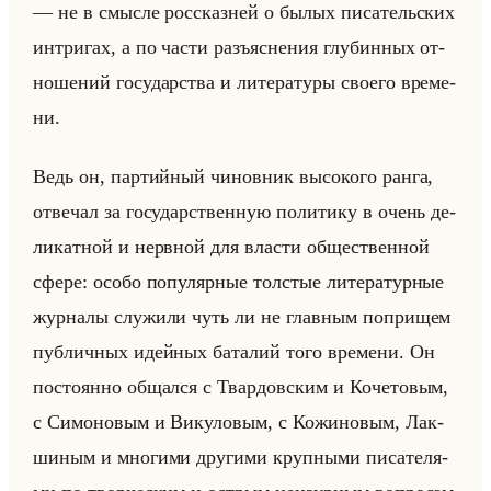
— не в смыс­ле рос­сказ­ней о былых пи­са­тельских
ин­три­гах, а по части разъяс­не­ния глу­бин­ных от­
но­ше­ний го­су­дар­ства и ли­те­ра­ту­ры сво­его вре­ме­
ни.
Ведь он, пар­тийный чи­нов­ник вы­со­ко­го ранга,
от­ве­чал за го­су­дар­ствен­ную по­ли­ти­ку в очень де­
ли­кат­ной и нерв­ной для вла­сти об­ще­ствен­ной
сфере: особо по­пу­ляр­ные тол­стые ли­те­ра­тур­ные
жур­на­лы слу­жи­ли чуть ли не глав­ным по­при­щем
пуб­лич­ных идейных ба­та­лий того вре­ме­ни. Он
по­сто­ян­но об­щал­ся с Твар­дов­ским и Ко­че­то­вым,
с Си­мо­но­вым и Ви­ку­ло­вым, с Ко­жи­но­вым, Лак­
ши­ным и мно­ги­ми дру­ги­ми круп­ны­ми пи­са­те­ля­