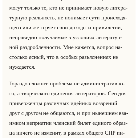
могут только те, кто не при­ни­ма­ет новую ли­те­ра­
тур­ную ре­альность, не по­ни­ма­ет сути про­ис­хо­дя­
ще­го или же те­ря­ет свои до­хо­ды и при­ви­ле­гии,
непра­вед­но по­лу­ча­емые в усло­ви­ях ли­те­ра­тур­
ной раз­дроб­лен­но­сти. Мне ка­жет­ся, во­прос на­
столько ясный, что в осо­бых разъяс­не­ни­ях не
нуж­да­ет­ся.
Го­раз­до слож­нее про­бле­ма не ад­ми­ни­стра­тив­но­
го, а твор­че­ско­го еди­не­ния ли­те­ра­то­ров. Се­год­ня
при­вер­жен­цы раз­лич­ных идейных воз­зре­ний
друг с дру­гом не об­ща­ют­ся, и при ны­неш­нем вза­
им­ном непри­ятии член­ский билет еди­но­го об­раз­
ца ни­че­го не из­ме­нит, в рам­ках об­ще­го СПР пи­