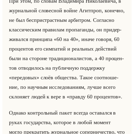
При этом, по сло­вам Вла­ди­ми­ра Ни­ко­ла­еви­ча, в
жур­нальной сло­вес­ной войне Агит­проп, ко­неч­но,
не был бес­при­страст­ным ар­бит­ром. Со­глас­но
клас­си­че­ским пра­ви­лам про­па­ган­ды, он при­дер­
жи­вал­ся прин­ци­па «60 на 40», иначе го­во­ря, 60
про­цен­тов его сим­па­тий и ре­альных действий
были на сто­роне тра­ди­ци­она­ли­стов, а 40 про­цен­
тов от­во­ди­лось на пуб­лич­ную под­держ­ку
«передовых» слоёв об­ще­ства. Такое со­от­но­ше­
ние, по на­уч­ным ис­сле­до­ва­ни­ям, лучше всего
скло­ня­ет людей к вере в «правду 60 процентов».
Од­на­ко кон­трольный пакет все­гда оста­вал­ся в
руках го­су­дар­ства, ко­то­рое в любой мо­мент
могло пре­кра­тить жур­нальное со­пер­ни­че­ство, что