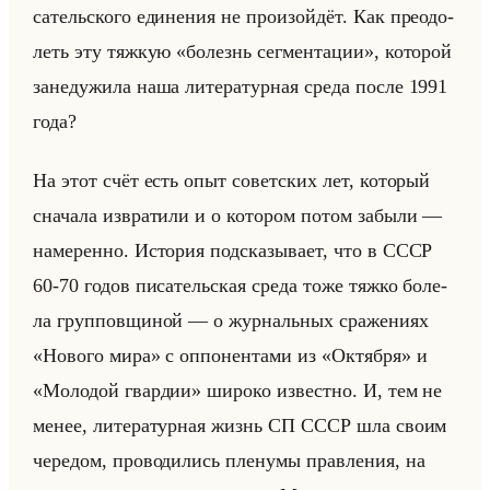
са­тельско­го еди­не­ния не про­изойдёт. Как пре­одо­
леть эту тяж­кую «болезнь сегментации», ко­то­рой
за­не­ду­жи­ла наша ли­те­ра­тур­ная среда после 1991
года?
На этот счёт есть опыт со­вет­ских лет, ко­то­рый
сна­ча­ла из­вра­ти­ли и о ко­то­ром потом за­бы­ли —
на­ме­рен­но. Ис­то­рия под­ска­зы­ва­ет, что в СССР
60-70 годов пи­са­тельская среда тоже тяжко бо­ле­
ла груп­пов­щи­ной — о жур­нальных сра­же­ни­ях
«Нового мира» с оп­по­нен­та­ми из «Октября» и
«Молодой гвардии» ши­ро­ко из­вест­но. И, тем не
менее, ли­те­ра­тур­ная жизнь СП СССР шла своим
че­ре­дом, про­во­ди­лись пле­ну­мы прав­ле­ния, на