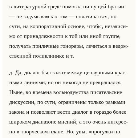
в ли­те­ра­тур­ной среде по­мо­гал пи­шу­щей бра­тии
— не за­ду­мы­ва­ясь о том — спла­чи­ваться, по
сути, на кор­по­ра­тив­ной ос­но­ве, чтобы, неза­ви­си­
мо от при­над­леж­но­сти к той или иной груп­пе,
по­лу­чать при­лич­ные го­но­ра­ры, ле­читься в ве­дом­
ствен­ной по­ли­кли­ни­ке и т.
д. Да, диа­лог был зажат между цен­зур­ны­ми крас­
ны­ми ли­ни­ями, но он ни­ко­гда не пре­кра­щал­ся.
Ныне, во вре­ме­на вольно­дум­ства пи­са­тельские
дис­кус­сии, по сути, огра­ни­че­ны только рам­ка­ми
за­ко­на и поз­во­ля­ют вести диа­лог в го­раз­до более
ши­ро­ком диа­па­зоне мне­ний, а это очень ин­те­рес­
но в твор­че­ском плане. Но, увы, «прогулки по