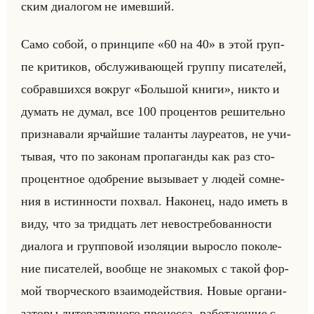
ским диа­ло­гом не имев­ший.
Само собой, о прин­ци­пе «60 на 40» в этой груп­
пе кри­ти­ков, об­слу­жи­ва­ющей груп­пу пи­са­те­лей,
со­брав­ших­ся во­круг «Большой книги», никто и
ду­мать не думал, все 100 про­цен­тов ре­ши­тельно
при­зна­ва­ли яр­чайшие та­лан­ты ла­уре­атов, не учи­
ты­вая, что по за­ко­нам про­па­ган­ды как раз сто­
про­цент­ное одоб­ре­ние вы­зы­ва­ет у людей со­мне­
ния в ис­тин­но­сти по­хвал. На­ко­нец, надо иметь в
виду, что за трид­цать лет невос­тре­бо­ван­но­сти
диа­ло­га и груп­по­вой изо­ля­ции вы­рос­ло по­ко­ле­
ние пи­са­те­лей, во­об­ще не зна­ко­мых с такой фор­
мой твор­че­ско­го вза­имо­действия. Новые ор­га­ни­
за­то­ры ли­те­ра­тур­но­го про­цес­са, ра­бо­та­ющие с