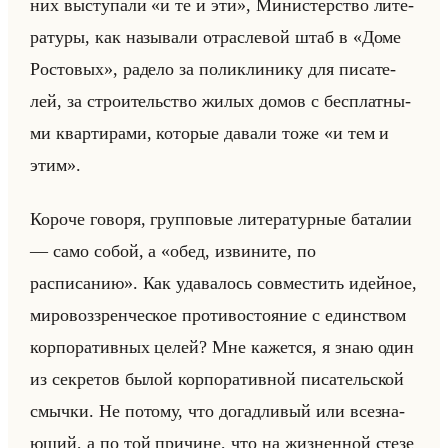
них вы­сту­па­ли «и те и эти», Ми­ни­стер­ство ли­те­
ра­ту­ры, как на­зы­ва­ли от­рас­ле­вой штаб в «Доме
Ростовых», ра­де­ло за по­ли­кли­ни­ку для пи­са­те­
лей, за стро­ительство жилых домов с бес­плат­ны­
ми квар­ти­ра­ми, ко­то­рые да­ва­ли тоже «и тем и
этим».
Ко­ро­че го­во­ря, груп­по­вые ли­те­ра­тур­ные ба­та­лии
— само собой, а «обед, извините, по
расписанию». Как уда­ва­лось сов­ме­стить идейное,
ми­ро­воз­зрен­че­ское про­ти­во­сто­яние с един­ством
кор­по­ра­тив­ных целей? Мне ка­жет­ся, я знаю один
из сек­ре­тов былой кор­по­ра­тив­ной пи­са­тельской
смыч­ки. Не по­то­му, что до­гад­ли­вый или все­зна­
ющий, а по той при­чине, что на жиз­нен­ной стезе