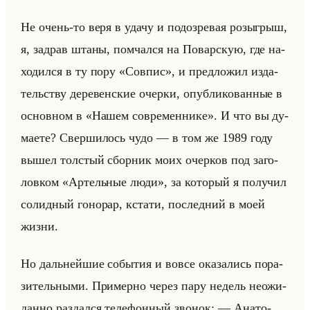
Не очень-то веря в удачу и по­до­зре­вая розыг­рыш,
я, за­драв штаны, по­мчал­ся на По­вар­скую, где на­
хо­дил­ся в ту пору «Совпис», и пред­ло­жил из­да­
тельству де­ре­вен­ские очер­ки, опуб­ли­ко­ван­ные в
ос­нов­ном в «Нашем современнике». И что вы ду­
ма­ете? Свер­ши­лось чудо — в том же 1989 году
вышел тол­стый сбор­ник моих очер­ков под за­го­
лов­ком «Артельные люди», за ко­то­рый я по­лу­чил
со­лид­ный го­но­рар, кста­ти, по­след­ний в моей
жизни.
Но дальнейшие со­бы­тия и вовсе ока­за­лись по­ра­
зи­тельны­ми. При­мер­но через пару недель неожи­
дан­но раз­дал­ся те­ле­фон­ный зво­нок: — Ана­то­