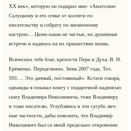
ХХ век», ко­то­рую он по­да­рил мне: «Анатолию
Салуцкому и его семье от коллеги по
писательству и собрату по жизненному
настрою… Ценю наши не частые, но душевные
встречи и надеюсь на их пришествие вновь.
Всяческих тебе благ, крепости Пера и Духа. В. Н.
Ерёменко. Переделкино. Зима 2007 года. Тел.
593…. Это дачный, постоянный». Кста­ти го­во­ря,
од­наж­ды я по­ка­зал книгу с по­да­роч­ной над­пи­сью
сыну Вла­ди­ми­ра Ни­ко­ла­еви­ча, тоже Вла­ди­ми­ру
и тоже пи­са­те­лю. Углуб­ля­юсь в эти су­гу­бо лич­
ные част­но­сти, дабы по­яс­нить, что Вла­ди­мир
Ни­ко­ла­евич был со мной пре­дельно от­кро­ве­нен