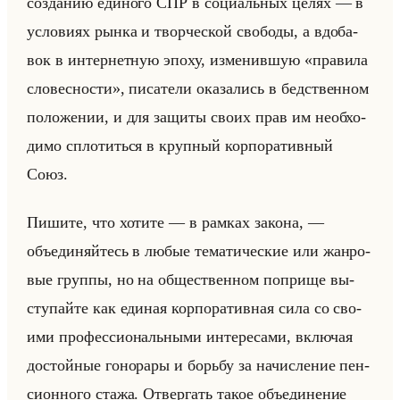
со­зда­нию еди­но­го СПР в со­ци­альных целях — в
усло­ви­ях рынка и твор­че­ской сво­бо­ды, а вдо­ба­
вок в ин­тер­нет­ную эпоху, из­ме­нив­шую «правила
словесности», пи­са­те­ли ока­за­лись в бед­ствен­ном
по­ло­же­нии, и для за­щи­ты своих прав им необ­хо­
ди­мо спло­титься в круп­ный кор­по­ра­тив­ный
Союз.
Пи­ши­те, что хо­ти­те — в рам­ках за­ко­на, —
объеди­няйтесь в любые те­ма­ти­че­ские или жан­ро­
вые груп­пы, но на об­ще­ствен­ном по­при­ще вы­
сту­пайте как еди­ная кор­по­ра­тив­ная сила со сво­
ими про­фес­си­ональны­ми ин­те­ре­са­ми, вклю­чая
до­стойные го­но­ра­ры и борьбу за на­чис­ле­ние пен­
си­он­но­го стажа. От­вер­гать такое объеди­не­ние