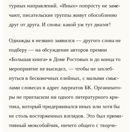
тур­ных на­прав­ле­ний. «Иных» по­про­сту не за­ме­
ча­ют, пи­са­тельские груп­пы живут обособ­лен­но
друг от друга. И снова: какой уж тут диа­лог!
Од­наж­ды я незва­но за­явил­ся — дру­го­го слова не
под­бе­ру — на об­суж­де­ние ав­то­ров пре­мии
«Большая книга» в Доме Ро­сто­вых и до конца то
ме­ро­при­ятие не вы­си­дел, — чтобы не за­хлеб­
нуться в бес­ко­неч­ных елейных, с ма­лы­ми смыс­
ла­ми сло­ве­сах в адрес ла­уре­атов БК. Ор­га­ни­за­то­
ры не при­гла­си­ли ни од­но­го ли­те­ра­тур­но­го кри­
ти­ка, ко­то­рый при­дер­жи­вал­ся иных или хотя бы
не столь вос­тор­жен­ных взгля­дов. Это был при­ми­
тив­ный меж­со­бойчик, ни­че­го об­ще­го с твор­че­