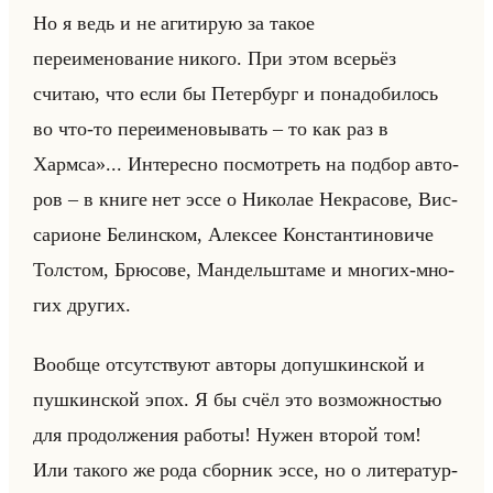
Но я ведь и не агитирую за такое
переименование никого. При этом всерьёз
считаю, что если бы Петербург и понадобилось
во что-то переименовывать – то как раз в
Хармса»... Ин­те­рес­но по­смот­реть на под­бор ав­то­
ров – в книге нет эссе о Ни­ко­лае Некра­со­ве, Вис­
са­ри­оне Бе­лин­ском, Алек­сее Кон­стан­ти­но­ви­че
Тол­стом, Брю­со­ве, Ман­дельшта­ме и мно­гих-мно­
гих дру­гих.
Во­об­ще от­сут­ству­ют ав­то­ры до­пуш­кин­ской и
пуш­кин­ской эпох. Я бы счёл это воз­мож­но­стью
для про­дол­же­ния ра­бо­ты! Нужен вто­рой том!
Или та­ко­го же рода сбор­ник эссе, но о ли­те­ра­тур­