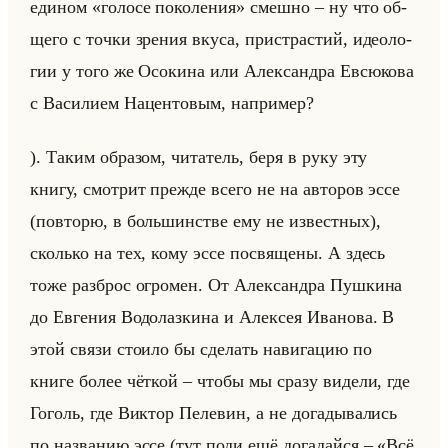
еди­ном «голосе поколения» смеш­но – ну что об­
ще­го с точки зре­ния вкуса, при­стра­стий, идео­ло­
гии у того же Осо­ки­на или Алек­сандра Евсю­ко­ва
с Ва­си­ли­ем На­цен­то­вым, на­при­мер?
). Таким об­ра­зом, чи­та­тель, беря в руку эту
книгу, смот­рит преж­де всего не на ав­то­ров эссе
(по­вто­рю, в большин­стве ему не из­вест­ных),
сколько на тех, кому эссе по­свя­ще­ны. А здесь
тоже раз­брос огро­мен. От Алек­сандра Пуш­ки­на
до Ев­ге­ния Во­до­лаз­ки­на и Алек­сея Ива­но­ва. В
этой связи сто­ило бы сде­лать на­ви­га­цию по
книге более чёт­кой – чтобы мы сразу ви­де­ли, где
Го­голь, где Вик­тор Пе­ле­вин, а не до­га­ды­ва­лись
по на­зва­нию эссе (тут поди ещё до­га­дайся – «Всё