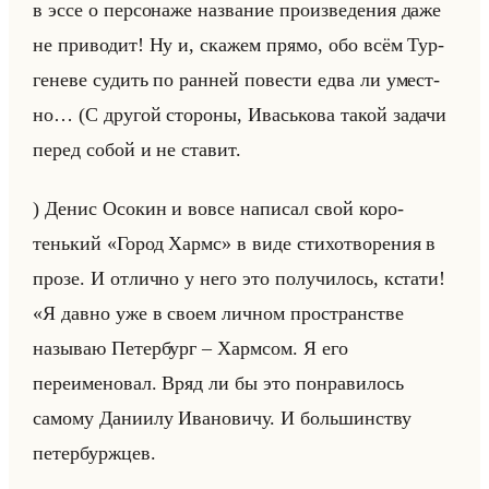
в эссе о пер­со­на­же на­зва­ние про­из­ве­де­ния даже
не при­во­дит! Ну и, ска­жем прямо, обо всём Тур­
ге­не­ве су­дить по ран­ней по­ве­сти едва ли умест­
но… (С дру­гой сто­ро­ны, Ивасько­ва такой за­да­чи
перед собой и не ста­вит.
) Денис Осо­кин и вовсе на­пи­сал свой ко­ро­
тенький «Город Хармс» в виде сти­хо­тво­ре­ния в
прозе. И от­лич­но у него это по­лу­чи­лось, кста­ти!
«Я давно уже в своем личном пространстве
называю Петербург – Хармсом. Я его
переименовал. Вряд ли бы это понравилось
самому Даниилу Ивановичу. И большинству
петербуржцев.