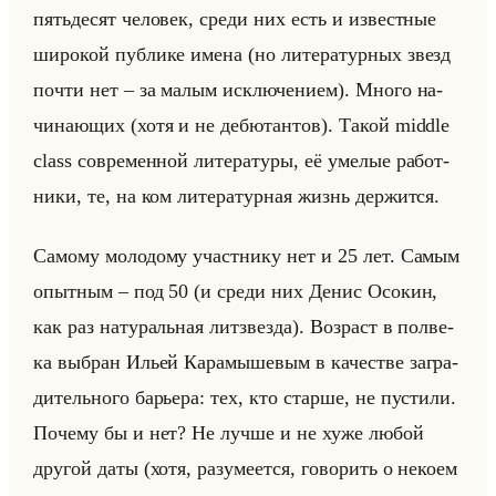
пятьде­сят че­ло­век, среди них есть и из­вест­ные
ши­ро­кой пуб­ли­ке имена (но ли­те­ра­тур­ных звезд
почти нет – за малым ис­клю­че­ни­ем). Много на­
чи­на­ющих (хотя и не де­бю­тан­тов). Такой middle
class со­вре­мен­ной ли­те­ра­ту­ры, её уме­лые ра­бот­
ни­ки, те, на ком ли­те­ра­тур­ная жизнь дер­жит­ся.
Са­мо­му мо­ло­до­му участ­ни­ку нет и 25 лет. Самым
опыт­ным – под 50 (и среди них Денис Осо­кин,
как раз на­ту­ральная лит­звез­да). Воз­раст в пол­ве­
ка вы­бран Ильей Ка­ра­мы­ше­вым в ка­че­стве за­гра­
ди­тельно­го ба­рье­ра: тех, кто стар­ше, не пу­сти­ли.
По­че­му бы и нет? Не лучше и не хуже любой
дру­гой даты (хотя, ра­зу­ме­ет­ся, го­во­рить о неко­ем