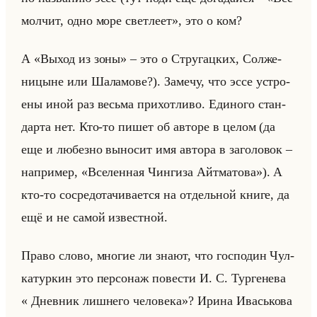
молчит, одно море светлеет», это о ком?
А «Выход из зоны» – это о Стру­гац­ких, Сол­же­
ни­цыне или Ша­ла­мо­ве?). За­ме­чу, что эссе устро­
ены иной раз весьма при­хот­ли­во. Еди­но­го стан­
дар­та нет. Кто-то пишет об ав­то­ре в целом (да
еще и лю­без­но вы­но­сит имя ав­то­ра в за­го­ло­вок –
на­при­мер, «Вселенная Чингиза Айтматова»). А
кто-то со­сре­до­та­чи­ва­ет­ся на от­дельной книге, да
ещё и не самой из­вест­ной.
Право слово, мно­гие ли знают, что гос­по­дин Чул­
ка­тур­кин это пер­со­наж по­ве­сти И. С. Тур­ге­не­ва
« Дневник лишнего человека»? Ирина Ивасько­ва