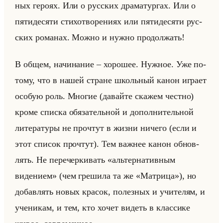
ных ге­ро­ях. Или о рус­ских дра­ма­тур­гах. Или о
пя­ти­де­ся­ти сти­хо­тво­ре­ни­ях или пя­ти­де­ся­ти рус­
ских ро­ма­нах. Можно и нужно про­дол­жать!
В общем, на­чи­на­ние – хо­ро­шее. Нуж­ное. Уже по­
то­му, что в нашей стране школьный канон иг­ра­ет
осо­бую роль. Мно­гие (да­вайте ска­жем чест­но)
кроме спис­ка обя­за­тельной и до­пол­ни­тельной
ли­те­ра­ту­ры не про­чтут в жизни ни­че­го (если и
этот спи­сок про­чтут). Тем важ­нее канон об­нов­
лять. Не пе­ре­чер­ки­вать «альтернативным
видением» (чем гре­ши­ла та же «Матрица»), но
до­бав­лять новых кра­сок, по­лез­ных и учи­те­лям, и
уче­ни­кам, и тем, кто хочет ви­деть в клас­си­ке