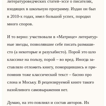
ли­те­ра­ту­ро­вед­че­ских ста­тей–эссе о пи­са­те­лях,
вхо­дя­щих в школьную про­грам­му. Издан он был
в 2010-х годах, имел большой успех, по­ро­дил
много спо­ров.
И то верно: участ­во­ва­ли в «Матрице» ли­те­ра­тур­
ные звез­ды, поз­во­ляв­шие себе пи­сать раз­ма­ши­
сто (а неко­то­рые и ра­зу­ха­би­сто). Порой это шло
клас­си­ке на пользу, порой – во вред. Ино­гда за­
став­ля­ло от­ло­жить книгу, по­мор­щив­шись и при­
пом­нив тоже клас­си­че­ский текст – басню про
слона и Моську. В ре­цен­зи­ру­емой книге та­ко­го
на­зойли­во­го са­мо­вы­ра­же­ния нет.
Думаю, на это по­вли­ял и со­став ав­то­ров. Их