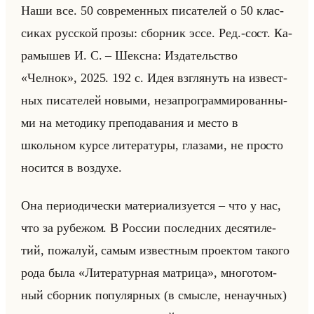
Наши все. 50 со­вре­мен­ных пи­са­те­лей о 50 клас­
си­ках рус­ской прозы: сбор­ник эссе. Ред.-сост. Ка­
ра­мы­шев И. С. – Шекс­на: Из­да­тельство
«Челнок», 2025. 192 с. Идея взгля­нуть на из­вест­
ных пи­са­те­лей но­вы­ми, неза­про­грам­ми­ро­ван­ны­
ми на ме­то­ди­ку пре­по­да­ва­ния и место в
школьном курсе ли­те­ра­ту­ры, гла­за­ми, не про­сто
но­сит­ся в воз­ду­хе.
Она пе­ри­оди­че­ски ма­те­ри­али­зу­ет­ся – что у нас,
что за ру­бе­жом. В Рос­сии по­след­них де­ся­ти­ле­
тий, по­жа­луй, самым из­вест­ным про­ек­том та­ко­го
рода была «Литературная матрица», мно­го­том­
ный сбор­ник по­пу­ляр­ных (в смыс­ле, нена­уч­ных)