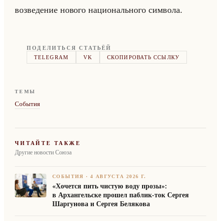
воз­ве­де­ние но­во­го на­ци­онально­го сим­во­ла.
ПОДЕЛИТЬСЯ СТАТЬЁЙ
TELEGRAM
VK
СКОПИРОВАТЬ ССЫЛКУ
ТЕМЫ
События
ЧИТАЙТЕ ТАКЖЕ
Другие новости Союза
СОБЫТИЯ
·
4 АВГУСТА 2026 Г.
«Хочется пить чистую воду прозы»:
в Архангельске прошел паблик-ток Сергея
Шаргунова и Сергея Белякова