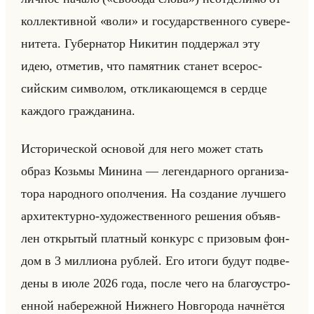
кол­лек­тив­ной «воли» и го­су­дар­ствен­но­го су­ве­ре­
ни­те­та. Гу­бер­на­тор Ни­ки­тин под­дер­жал эту
идею, от­ме­тив, что па­мят­ник ста­нет все­рос­
сийским сим­во­лом, от­кли­ка­ющем­ся в серд­це
каж­до­го граж­да­ни­на.
Ис­то­ри­че­ской ос­но­вой для него может стать
образ Козьмы Ми­ни­на — ле­ген­дар­но­го ор­га­ни­за­
то­ра на­род­но­го опол­че­ния. На со­зда­ние луч­ше­го
ар­хи­тек­тур­но-ху­до­же­ствен­но­го ре­ше­ния объяв­
лен от­кры­тый плат­ный кон­курс с при­зо­вым фон­
дом в 3 мил­ли­она руб­лей. Его итоги будут под­ве­
де­ны в июле 2026 года, после чего на бла­го­устро­
ен­ной на­бе­реж­ной Ниж­не­го Нов­го­ро­да нач­нёт­ся