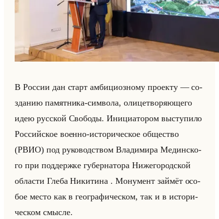
В Рос­сии дан старт ам­би­ци­оз­но­му про­ек­ту — со­
зда­нию па­мят­ни­ка-сим­во­ла, оли­це­тво­ря­юще­го
идею рус­ской Сво­бо­ды. Ини­ци­ато­ром вы­сту­пи­ло
Рос­сийское во­ен­но-ис­то­ри­че­ское об­ще­ство
(РВИО) под ру­ко­вод­ством Вла­ди­ми­ра Медин­ско­
го при под­держ­ке гу­бер­на­то­ра Ни­же­го­род­ской
об­ла­сти Глеба Ни­ки­ти­на . Мо­ну­мент займёт осо­
бое место как в гео­гра­фи­че­ском, так и в ис­то­ри­
че­ском смыс­ле.