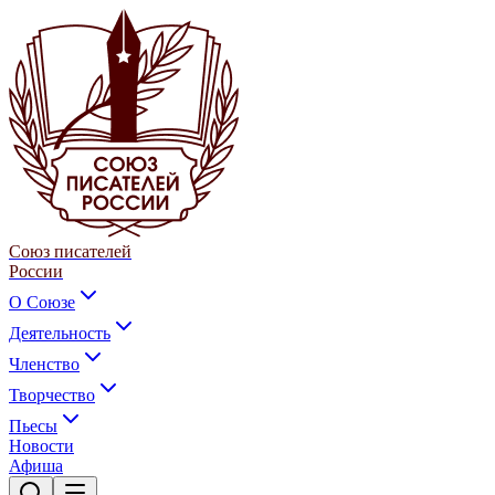
Союз писателей
России
О Союзе
Деятельность
Членство
Творчество
Пьесы
Новости
Афиша