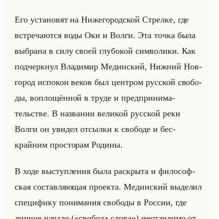
Его уста­но­вят на Ни­же­го­род­ской Стрел­ке, где
встре­ча­ют­ся воды Оки и Волги. Эта точка была
вы­бра­на в силу своей глу­бо­кой сим­во­ли­ки. Как
под­черк­нул Вла­ди­мир Медин­ский, Ниж­ний Нов­
го­род ис­по­кон веков был цен­тром рус­ской сво­бо­
ды, во­пло­щён­ной в труде и пред­при­ни­ма­
тельстве. В на­зва­нии ве­ли­кой рус­ской реки
Волги он уви­дел от­сыл­ки к сво­бо­де и бес­
крайним про­сто­рам Ро­ди­ны.
В ходе вы­ступ­ле­ния была рас­кры­та и фи­ло­соф­
ская со­став­ля­ющая про­ек­та. Медин­ский вы­де­лил
спе­ци­фи­ку по­ни­ма­ния сво­бо­ды в Рос­сии, где
лич­ное на­ча­ло («свобода слова») неот­де­ли­мо от