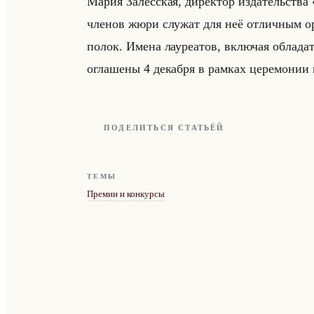
Мария За­лес­ская, ди­рек­тор из­да­тельства
чле­нов жюри слу­жат для неё от­лич­ным ор
полок. Имена ла­уре­атов, вклю­чая об­ла­да­
огла­ше­ны 4 де­каб­ря в рам­ках це­ре­мо­нии н
ПОДЕЛИТЬСЯ СТАТЬЁЙ
ТЕМЫ
Премии и конкурсы