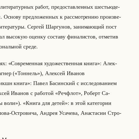
и­те­ра­тур­ных работ, предо­став­лен­ных ше­стью­де­
. Ос­но­ву пред­ло­жен­ных к рас­смот­ре­нию про­из­ве­
ли­те­ра­ту­ры. Сер­гей Шар­гу­нов, за­ни­ма­ющий пост
ал вы­со­кую оцен­ку со­ста­ву фи­на­ли­стов, от­ме­тив
и­ональной среде.
о­ри­ях: «Современная художественная книга»: Алек­
а­гнер («Тоннель»), Алек­сей Ива­нов
н книга»: Павел Ба­син­ский с ис­сле­до­ва­ни­ем
ей Ива­нов с ра­бо­той «Речфлот», Ро­берт Са­
воли»). «Книга для детей»: в этой ка­те­го­рии
о­ва-Ост­ро­ви­ча, Ан­дрея Уса­че­ва, Ана­ста­сии Стро­