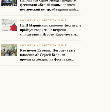
На главной сцене Международного
фестиваля «Белый июнь» прошел
поэтический вечер, объединивший
авторов Союза писателей России
СОБЫТИЯ
·
2 АВГУСТА 2026 Г.
На II Марийском книжном фестивале
пройдут творческие встречи
с писателями Игорем Карауловым
и Платоном Бесединым
СОБЫТИЯ
·
2 АВГУСТА 2026 Г.
Кто помог Евгению Петрову стать
классиком? Сергей Беляков
прочитал лекцию на фестивале
«Белый июнь»