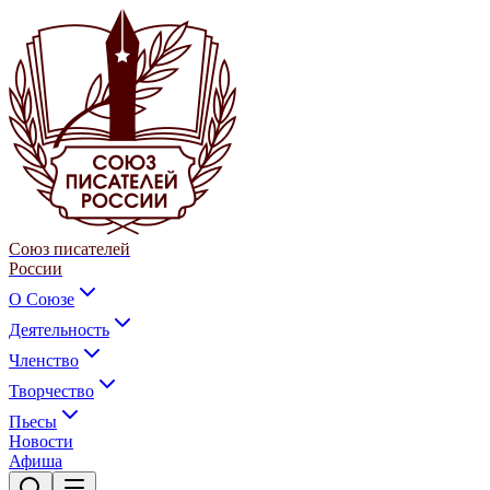
Союз писателей
России
О Союзе
Деятельность
Членство
Творчество
Пьесы
Новости
Афиша