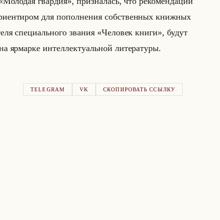
 «Молодая гвардия», при­зна­лась, что ре­ко­мен­да­ции
и­ен­ти­ром для по­пол­не­ния соб­ствен­ных книж­ных
те­ля спе­ци­ально­го зва­ния «Человек книги», будут
а яр­мар­ке ин­тел­лек­ту­альной ли­те­ра­ту­ры.
TELEGRAM
VK
СКОПИРОВАТЬ ССЫЛКУ