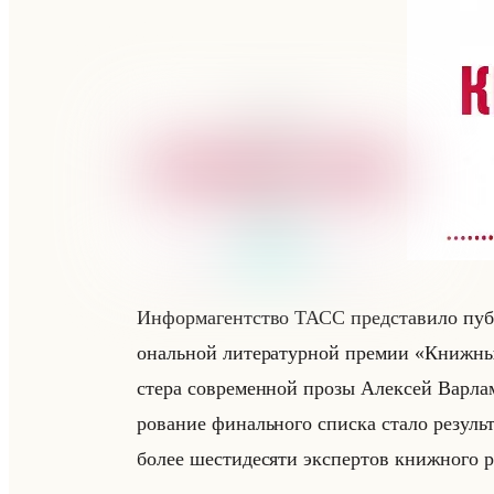
Ин­фор­ма­гент­ство ТАСС пред­ста­ви­ло пуб
ональной ли­те­ра­тур­ной пре­мии «Книжны
сте­ра со­вре­мен­ной прозы Алек­сей Вар­ла
ро­ва­ние фи­нально­го спис­ка стало ре­зульта
более ше­сти­де­ся­ти экс­пер­тов книж­но­го