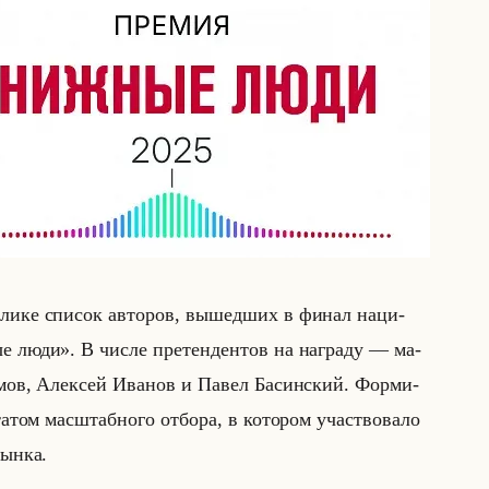
­ли­ке спи­сок ав­то­ров, вы­шед­ших в финал на­ци­
е люди». В числе пре­тен­ден­тов на на­гра­ду — ма­
­мов, Алек­сей Ива­нов и Павел Ба­син­ский. Фор­ми­
­том мас­штаб­но­го от­бо­ра, в ко­то­ром участ­во­ва­ло
 рынка.