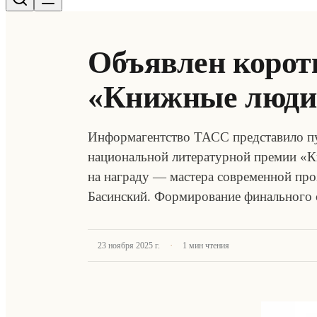
Объявлен корот
«Книжные люди
Информагентство ТАСС представило пу
национальной литературной премии «К
на награду — мастера современной про
Басинский. Формирование финального 
·
23 ноября 2025 г.
1
мин чтения