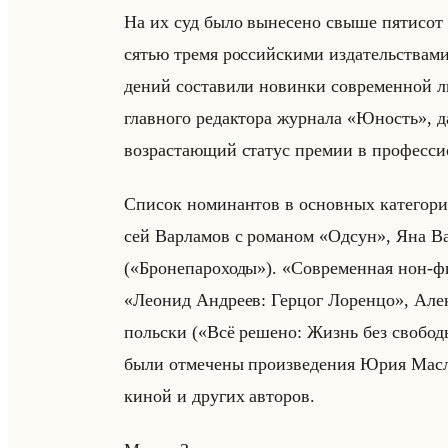
На их суд было вы­не­се­но свыше пя­ти­сот л
ся­тью тремя рос­сийски­ми из­да­тельства­ми
де­ний со­ста­ви­ли но­вин­ки со­вре­мен­ной 
глав­но­го ре­дак­то­ра жур­на­ла «Юность», д
воз­рас­та­ющий ста­тус пре­мии в про­фес­с
Спи­сок но­ми­нан­тов в ос­нов­ных ка­те­г
сей Вар­ла­мов с ро­ма­ном «Одсун», Яна В
(«Бронепароходы»). «Современная нон-фикш
«Леонид Андреев: Герцог Лоренцо», Алек­с
польски («Всё решено: Жизнь без свободы 
были от­ме­че­ны про­из­ве­де­ния Юрия Мас­л
ки­ной и дру­гих ав­то­ров.