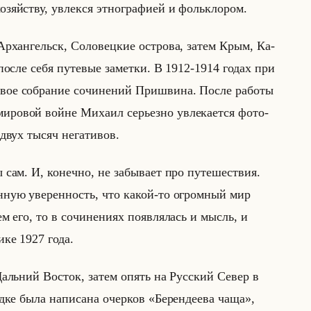
зяйству, увлек­ся эт­но­гра­фи­ей и фольк­ло­ром.
 Ар­хан­гельск, Со­ло­вец­кие ост­ро­ва, затем Крым, Ка­
а после себя пу­те­вые за­мет­ки. В 1912-1914 годах при
ое со­бра­ние со­чи­не­ний При­шви­на. После ра­бо­ты
­ро­вой войне Ми­ха­ил се­рьез­но увле­ка­ет­ся фо­то­
е двух тысяч нега­ти­вов.
 сам. И, ко­неч­но, не за­бы­ва­ет про пу­те­ше­ствия.
нную уверенность, что какой-то огромный мир
ем его, то в сочинениях появлялась и мысль, и
­ке 1927 года.
а Дальний Во­сток, затем опять на Рус­ский Север в
­езд­ке была на­пи­са­на очер­ков «Берендеева чаща»,