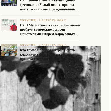
На главной сцене Международного
фестиваля «Белый июнь» прошел
поэтический вечер, объединивший
авторов Союза писателей России
СОБЫТИЯ
·
2 АВГУСТА 2026 Г.
На II Марийском книжном фестивале
пройдут творческие встречи
с писателями Игорем Карауловым
и Платоном Бесединым
СОБЫТИЯ
·
2 АВГУСТА 2026 Г.
Кто помог Евгению Петрову стать
классиком? Сергей Беляков
прочитал лекцию на фестивале
«Белый июнь»