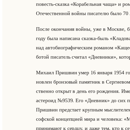
по­весть-сказ­ка «Корабельная чаща» и рома
Оте­че­ствен­ной войны пи­са­те­лю было 70 л
После окон­ча­ния войны, уже в Москве, бы
году была на­пи­са­на сказ­ка-быль «Кладова
над ав­то­био­гра­фи­че­ским ро­ма­ном «Кащ
бо­той пи­са­тель счи­тал «Дневники», ко­то
Ми­ха­ил При­швин умер 16 ян­ва­ря 1954 го
нов­лен брон­зо­вый па­мят­ник в Сер­ги­ево
ствен­но от­крыт в день его рож­де­ния. Име
асте­ро­ид №9539. Его «Дневник» до сих пор
При­швин пред­ста­ет круп­ным мыс­ли­те­лем,
соф­ской кон­цеп­ци­ей мира и че­ло­ве­ка
принимают к сердцу, и даже тем, кто к се