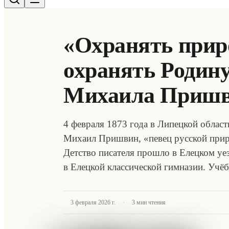
«Охранять прир
охранять Родину
Михаила Приш
4 февраля 1873 года в Липецкой област
Михаил Пришвин, «певец русской приро
Детство писателя прошло в Елецком уез
в Елецкой классической гимназии. Учё
·
3 февраля 2026 г.
3
мин чтения