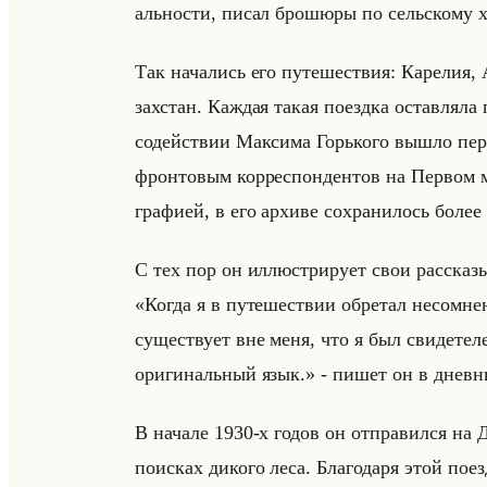
ально­сти, писал бро­шю­ры по сельско­му хо­
Так на­ча­лись его пу­те­ше­ствия: Ка­ре­лия,
зах­стан. Каж­дая такая по­езд­ка остав­ля­л
со­действии Мак­си­ма Горько­го вышло пер­в
фрон­то­вым кор­ре­спон­ден­тов на Пер­вом ми
гра­фи­ей, в его ар­хи­ве со­хра­ни­лось боле
С тех пор он ил­лю­стри­ру­ет свои рас­ска­зы
«Когда я в путешествии обретал несомне
существует вне меня, что я был свидетел
оригинальный язык.» - пишет он в днев­ни
В на­ча­ле 1930-х годов он от­пра­вил­ся н
по­ис­ках ди­ко­го леса. Бла­го­да­ря этой по