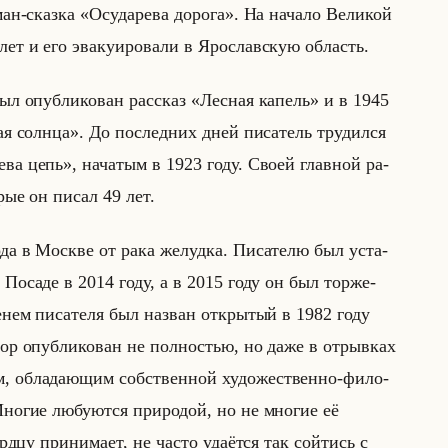
н-сказ­ка «Осударева дорога». На на­ча­ло Ве­ли­кой
ет и его эва­ку­иро­ва­ли в Яро­слав­скую об­ласть.
л опуб­ли­ко­ван рас­сказ «Лесная капель» и в 1945
я солнца». До по­след­них дней пи­са­тель тру­дил­ся
еева цепь», на­ча­тым в 1923 году. Своей глав­ной ра­
­рые он писал 49 лет.
да в Москве от рака же­луд­ка. Пи­са­те­лю был уста­
м По­са­де в 2014 году, а в 2015 году он был тор­же­
­нем пи­са­те­ля был на­зван от­кры­тый в 1982 году
 опуб­ли­ко­ван не пол­но­стью, но даже в от­рыв­ках
 об­ла­да­ющим соб­ствен­ной ху­до­же­ствен­но-фи­ло­
: «Многие любуются природой, но не многие её
рдцу принимает, не часто удаётся так сойтись с