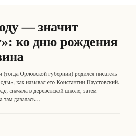
оду — значит
»: ко дню рождения
вина
и (тогда Орловской губернии) родился писатель
ды», как называл его Константин Паустовский.
де, сначала в деревенской школе, затем
ба там давалась…