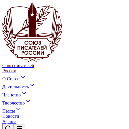
Союз писателей
России
О Союзе
Деятельность
Членство
Творчество
Пьесы
Новости
Афиша