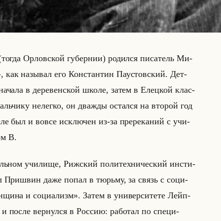
(тогда Ор­лов­ской гу­бер­нии) ро­дил­ся пи­са­тель Ми­
как на­зы­вал его Кон­стан­тин Па­устов­ский. Дет­
на­ча­ла в де­ре­вен­ской школе, затем в Елец­кой клас­
мальчи­ку нелег­ко, он два­жды остал­ся на вто­рой год
сле был и вовсе ис­клю­чен из-за пре­ре­ка­ний с учи­
ом В.
альном учи­ли­ще, Риж­ский по­ли­тех­ни­че­ский ин­сти­
­ил При­швин даже попал в тюрьму, за связь с со­ци­
Женщина и социализм». Затем в уни­вер­си­те­те Лейп­
а и после вер­нул­ся в Рос­сию: ра­бо­тал по спе­ци­