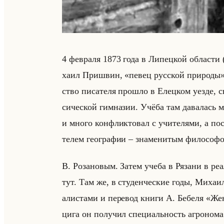
4 фев­ра­ля 1873 года в Ли­пец­кой об­ла­сти 
ха­ил При­швин, «певец русской природы», 
ство пи­са­те­ля про­шло в Елец­ком уезде, с
си­че­ской гим­на­зии. Учёба там да­ва­лась 
и много кон­флик­то­вал с учи­те­ля­ми, а по
те­лем гео­гра­фии – зна­ме­ни­тым фи­ло­со­ф
В. Ро­за­но­вым. Затем учеба в Ря­за­ни в ре­
тут. Там же, в сту­ден­че­ские годы, Ми­ха
али­ста­ми и пе­ре­вод книги А. Бе­бе­ля «
ци­га он по­лу­чил спе­ци­альность аг­ро­но­м