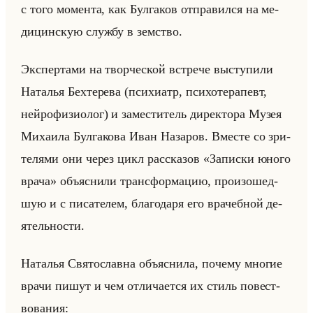
с того мо­мен­та, как Бул­га­ков от­пра­вил­ся на ме­
ди­цин­скую служ­бу в зем­ство.
Экс­пер­та­ми на твор­че­ской встре­че вы­сту­пи­ли
На­та­лья Бех­те­ре­ва (пси­хи­атр, пси­хо­те­ра­певт,
нейро­фи­зио­лог) и за­ме­сти­тель ди­рек­то­ра Музея
Ми­ха­ила Бул­га­ко­ва Иван На­за­ров. Вме­сте со зри­
те­ля­ми они через цикл рас­ска­зов «Записки юного
врача» объяс­ни­ли транс­фор­ма­цию, про­изо­шед­
шую и с пи­са­те­лем, бла­го­да­ря его вра­чеб­ной де­
ятельно­сти.
На­та­лья Свя­то­слав­на объяс­ни­ла, по­че­му мно­гие
врачи пишут и чем от­ли­ча­ет­ся их стиль по­вест­
во­ва­ния: