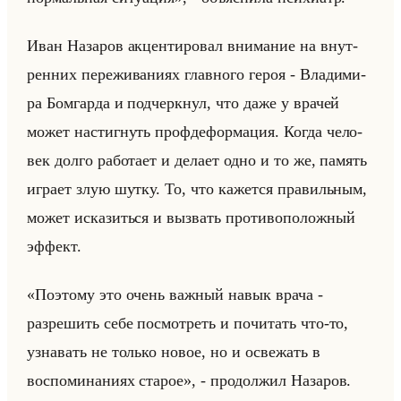
Иван На­за­ров ак­цен­ти­ро­вал вни­ма­ние на внут­
рен­них пе­ре­жи­ва­ни­ях глав­но­го героя - Вла­ди­ми­
ра Бом­гар­да и под­черк­нул, что даже у вра­чей
может на­стиг­нуть проф­де­фор­ма­ция. Когда че­ло­
век долго ра­бо­та­ет и де­ла­ет одно и то же, па­мять
иг­ра­ет злую шутку. То, что ка­жет­ся пра­вильным,
может ис­ка­зиться и вы­звать про­ти­во­по­лож­ный
эф­фект.
«Поэтому это очень важный навык врача -
разрешить себе посмотреть и почитать что-то,
узнавать не только новое, но и освежать в
воспоминаниях старое», - про­дол­жил На­за­ров.