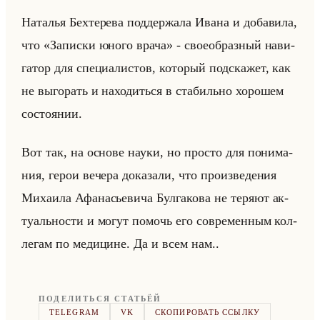
На­та­лья Бех­те­ре­ва под­дер­жа­ла Ивана и до­ба­ви­ла,
что «Записки юного врача» - свое­об­раз­ный на­ви­
га­тор для спе­ци­али­стов, ко­то­рый под­ска­жет, как
не вы­го­рать и на­хо­диться в ста­бильно хо­ро­шем
со­сто­янии.
Вот так, на ос­но­ве науки, но про­сто для по­ни­ма­
ния, герои ве­че­ра до­ка­за­ли, что про­из­ве­де­ния
Ми­ха­ила Афа­на­сье­ви­ча Бул­га­ко­ва не те­ря­ют ак­
ту­ально­сти и могут по­мочь его со­вре­мен­ным кол­
ле­гам по ме­ди­цине. Да и всем нам..
ПОДЕЛИТЬСЯ СТАТЬЁЙ
TELEGRAM
VK
СКОПИРОВАТЬ ССЫЛКУ