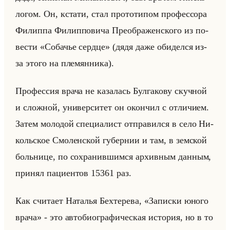
ло­гом. Он, кста­ти, стал про­то­ти­пом про­фес­со­ра
Фи­лип­па Фи­лип­по­ви­ча Пре­об­ра­жен­ско­го из по­
ве­сти «Собачье сердце» (дядя даже оби­дел­ся из-
за этого на пле­мян­ни­ка).
Про­фес­сия врача не ка­за­лась Бул­га­ко­ву скуч­ной
и слож­ной, уни­вер­си­тет он окон­чил с от­ли­чи­ем.
Затем мо­ло­дой спе­ци­алист от­пра­вил­ся в село Ни­
кольское Смо­лен­ской гу­бер­нии и там, в зем­ской
больни­це, по со­хра­нив­шим­ся ар­хив­ным дан­ным,
при­нял па­ци­ен­тов 15361 раз.
Как счи­та­ет На­та­лья Бех­те­ре­ва, «Записки юного
врача» - это ав­то­био­гра­фи­че­ская ис­то­рия, но в то