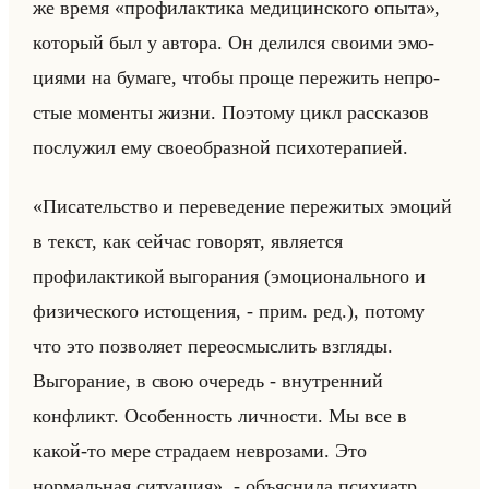
же время «профилактика медицинского опыта»,
ко­то­рый был у ав­то­ра. Он де­лил­ся сво­ими эмо­
ци­ями на бу­ма­ге, чтобы проще пе­ре­жить непро­
стые мо­мен­ты жизни. По­это­му цикл рас­ска­зов
по­слу­жил ему свое­об­раз­ной пси­хо­те­ра­пи­ей.
«Писательство и переведение пережитых эмоций
в текст, как сейчас говорят, является
профилактикой выгорания (эмоционального и
физического истощения, - прим. ред.), потому
что это позволяет переосмыслить взгляды.
Выгорание, в свою очередь - внутренний
конфликт. Особенность личности. Мы все в
какой-то мере страдаем неврозами. Это
нормальная ситуация», - объяс­ни­ла пси­хи­атр.