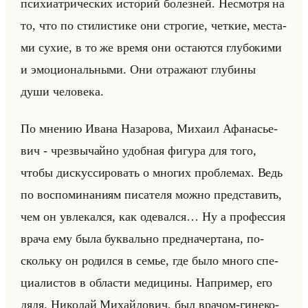
пси­хи­ат­ри­че­ских ис­то­рий бо­лез­ней. Несмот­ря на
то, что по сти­ли­сти­ке они стро­гие, чет­кие, ме­ста­
ми сухие, в то же время они оста­ют­ся глу­бо­ки­ми
и эмо­ци­ональны­ми. Они от­ра­жа­ют глу­би­ны
души че­ло­ве­ка.
По мне­нию Ивана На­за­ро­ва, Ми­ха­ил Афа­на­сье­
вич - чрез­вы­чайно удоб­ная фи­гу­ра для того,
чтобы дис­кус­си­ро­вать о мно­гих про­бле­мах. Ведь
по вос­по­ми­на­ни­ям пи­са­те­ля можно пред­ста­вить,
чем он увле­кал­ся, как оде­вал­ся… Ну а про­фес­сия
врача ему была бук­вально пред­на­чер­та­на, по­
скольку он ро­дил­ся в семье, где было много спе­
ци­али­стов в об­ла­сти ме­ди­ци­ны. На­при­мер, его
дядя, Ни­ко­лай Ми­хайло­вич, был вра­чом-ги­не­ко­