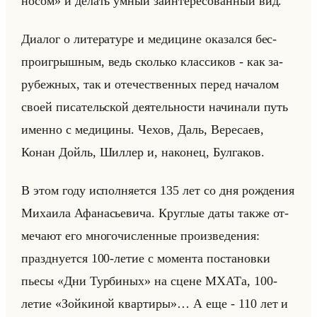
носом» и де­лать умный за­ин­те­ре­со­ван­ный вид.
Диа­лог о ли­те­ра­ту­ре и ме­ди­цине ока­зал­ся бес­
про­иг­рыш­ным, ведь сколько клас­си­ков - как за­
ру­беж­ных, так и оте­че­ствен­ных перед на­ча­лом
своей пи­са­тельской де­ятельно­сти на­чи­на­ли путь
имен­но с ме­ди­ци­ны. Чехов, Даль, Ве­ре­са­ев,
Конан Дойль, Шил­лер и, на­ко­нец, Бул­га­ков.
В этом году ис­пол­ня­ет­ся 135 лет со дня рож­де­ния
Ми­ха­ила Афа­на­сье­ви­ча. Круг­лые даты также от­
ме­ча­ют его мно­го­чис­лен­ные про­из­ве­де­ния:
празд­ну­ет­ся 100-летие с мо­мен­та по­ста­нов­ки
пьесы «Дни Турбиных» на сцене МХАТа, 100-
летие «Зойкиной квартиры»… А еще - 110 лет и