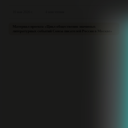
·
16 мая 2026 г.
4
мин чтения
Материал проекта «
Цикл общественно значимых
литературных событий Союза писателей России в Москве
»