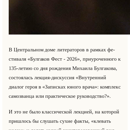
В Цен­тральном доме ли­те­ра­то­ров в рам­ках фе­
сти­ва­ля «Булгаков Фест - 2026», при­уро­чен­но­го к
135-летию со дня рож­де­ния Ми­ха­ила Бул­га­ко­ва,
со­сто­ялась лек­ция-дис­кус­сия «Внутренний
диалог героя в «Записках юного врача»: ком­плекс
са­мо­зван­ца или прак­ти­че­ское ру­ко­вод­ство?».
И это не было клас­си­че­ской лек­ци­ей, на ко­то­рой
при­шлось бы слу­шать сухие факты, «клевать