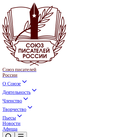
Союз писателей
России
О Союзе
Деятельность
Членство
Творчество
Пьесы
Новости
Афиша