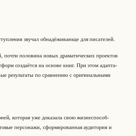
п­ле­ния зву­чал об­на­дё­жи­ва­юще для пи­са­те­лей.
, почти по­ло­ви­на новых дра­ма­ти­че­ских про­ек­тов
форм со­зда­ёт­ся на ос­но­ве книг. При этом адап­та­
­вые ре­зульта­ты по срав­не­нию с ори­ги­нальны­ми
ри­ей, ко­то­рая уже до­ка­за­ла свою жиз­не­спо­соб­
о­вые пер­со­на­жи, сфор­ми­ро­ван­ная ауди­то­рия и