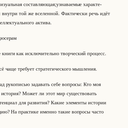
­зу­альная со­став­ля­ющая;узна­ва­емые ха­рак­те­
и внут­ри той же все­лен­ной. Фак­ти­че­ски речь идёт
л­лек­ту­ально­го ак­ти­ва.
дю­се­рам
ие книги как ис­клю­чи­тельно твор­че­ский про­цесс.
сё чаще тре­бу­ет стра­те­ги­че­ско­го мыш­ле­ния.
ад ру­ко­пи­сью за­да­вать себе во­про­сы: Кто моя
т­ся ис­то­рия? Может ли этот мир су­ще­ство­вать
ен­ци­ал для раз­ви­тия? Какие эле­мен­ты ис­то­рии
ту­дию? На прак­ти­ке имен­но такие во­про­сы часто