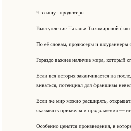
Что ищут про­дю­се­ры
Вы­ступ­ле­ние На­та­льи Ти­хо­ми­ро­вой фак­т
По её сло­вам, про­дю­се­ры и шо­уран­не­ры
Го­раз­до важ­нее на­ли­чие мира, ко­то­рый с
Если вся ис­то­рия за­кан­чи­ва­ет­ся на по­с
ви­ваться, по­тен­ци­ал для фран­ши­зы неве­
Если же мир можно рас­ши­рять, от­кры­вать
ска­зы­вать при­кве­лы и про­дол­же­ния — ин­т
Осо­бен­но це­нят­ся про­из­ве­де­ния, в ко­то