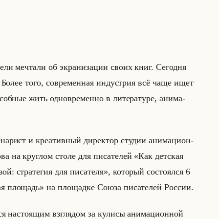
е­ли меч­та­ли об экра­ни­за­ции своих книг. Се­год­ня
. Более того, со­вре­мен­ная ин­ду­стрия всё чаще ищет
б­ные жить од­но­вре­мен­но в ли­те­ра­ту­ре, ани­ма­
­на­рист и кре­атив­ный ди­рек­тор сту­дии ани­ма­ци­он­
ро­ва на круг­лом столе для пи­са­те­лей «Как детская
 стратегия для писателя», ко­то­рый со­сто­ял­ся 6
я площадь» на пло­щад­ке Союза пи­са­те­лей Рос­сии.
­ся на­сто­ящим взгля­дом за ку­ли­сы ани­ма­ци­он­ной