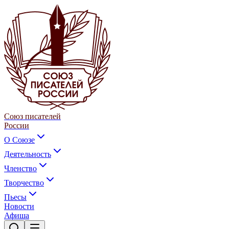
Союз писателей
России
О Союзе
Деятельность
Членство
Творчество
Пьесы
Новости
Афиша