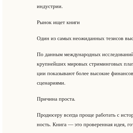
ин­ду­стрии.
Рынок ищет книги
Один из самых неожи­дан­ных те­зи­сов вы­сту
По дан­ным меж­ду­на­род­ных ис­сле­до­ва­ний
круп­нейших ми­ро­вых стри­мин­го­вых плат­
ции по­ка­зы­ва­ют более вы­со­кие фи­нан­со
сце­на­ри­ями.
При­чи­на про­ста.
Про­дю­се­ру все­гда проще ра­бо­тать с ис­то­
ность. Книга — это про­ве­рен­ная идея, го­т