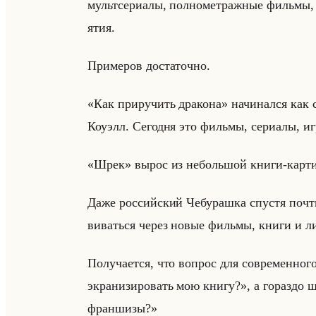
мульт­се­ри­алы, пол­но­мет­раж­ные фильмы, и
ятия.
При­ме­ров до­ста­точ­но.
«Как приручить дракона» на­чи­нал­ся как с
Коуэлл. Се­год­ня это фильмы, се­ри­алы, игр
«Шрек» вырос из небольшой книги-кар­тин­
Даже рос­сийский Че­бу­раш­ка спу­стя почти
ви­ваться через новые фильмы, книги и ли­ц
По­лу­ча­ет­ся, что во­прос для со­вре­мен­но
экранизировать мою книгу?», а го­раз­до 
франшизы?»