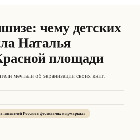
шизе: чему детских
ила Наталья
Красной площади
тели мечтали об экранизации своих книг.
а писателей России в фестивалях и ярмарках
»
1
/
3
· нажмите для просмотра