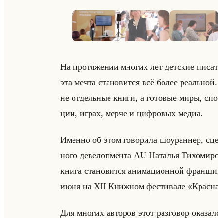
На про­тя­же­нии мно­гих лет дет­ские пи­са­т
эта мечта ста­но­вит­ся всё более ре­альной
не от­дельные книги, а го­то­вые миры, спо­со
ции, играх, мерче и циф­ро­вых медиа.
Имен­но об этом го­во­ри­ла шо­уран­нер, сце
но­го де­ве­ло­пмен­та AU На­та­лья Ти­хо­ми­
книга становится анимационной франшизой:
июня на XII Книж­ном фе­сти­ва­ле «Красна
Для мно­гих ав­то­ров этот раз­го­вор ока­зал