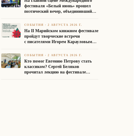
На главной сцене Международного
фестиваля «Белый июнь» прошел
поэтический вечер, объединивший
авторов Союза писателей России
СОБЫТИЯ
·
2 АВГУСТА 2026 Г.
На II Марийском книжном фестивале
пройдут творческие встречи
с писателями Игорем Карауловым
и Платоном Бесединым
СОБЫТИЯ
·
2 АВГУСТА 2026 Г.
Кто помог Евгению Петрову стать
классиком? Сергей Беляков
прочитал лекцию на фестивале
«Белый июнь»