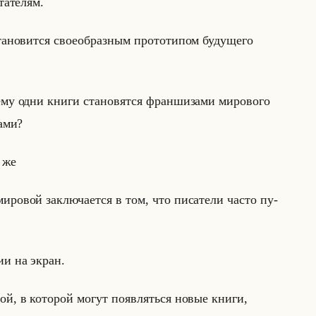
та­те­лям.
но­вит­ся свое­об­раз­ным про­то­ти­пом бу­ду­ще­го
е­му одни книги ста­но­вят­ся фран­ши­за­ми ми­ро­во­го
а­ми?
 же
­ро­вой за­клю­ча­ет­ся в том, что пи­са­те­ли часто пу­
рии на экран.
ой, в ко­то­рой могут по­яв­ляться новые книги,