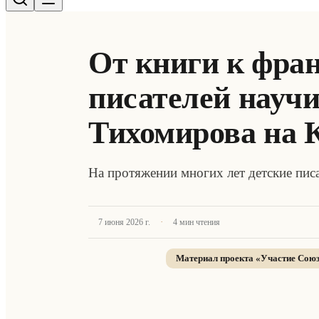
От книги к фран
писателей науч
Тихомирова на 
На протяжении многих лет детские писа
·
7 июня 2026 г.
4
мин чтения
Материал проекта «
Участие Союз