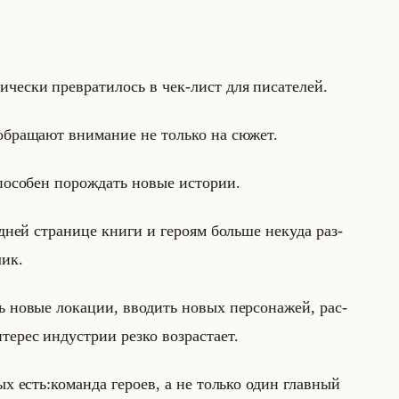
и­че­ски пре­вра­ти­лось в чек-лист для пи­са­те­лей.
 об­ра­ща­ют вни­ма­ние не только на сюжет.
по­со­бен по­рож­дать новые ис­то­рии.
лед­ней стра­ни­це книги и ге­ро­ям больше неку­да раз­
лик.
 новые ло­ка­ции, вво­дить новых пер­со­на­жей, рас­
е­рес ин­ду­стрии резко воз­рас­та­ет.
­рых есть:ко­ман­да ге­ро­ев, а не только один глав­ный