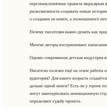
пер­со­наж;по­нят­ные пра­ви­ла мира;яркая ви
ры;воз­мож­ность со­зда­вать новые ис­то­ри
о со­зда­нии не книги, а пол­но­цен­но­го ин­те
По­че­му пи­са­те­лям важно ду­мать как про­
Мно­гие ав­то­ры вос­при­ни­ма­ют на­пи­са­н
Од­на­ко со­вре­мен­ная дет­ская ин­ду­стрия в
Пи­са­те­лю по­лез­но ещё на этапе ра­бо­ты н
ауди­то­рия? Для ка­ко­го воз­рас­та со­зда­ё
дальше одной книги? Есть ли у ге­ро­ев по­т
могут за­ин­те­ре­со­вать ани­ма­ци­он­ную с
опре­де­ля­ют судьбу про­ек­та.