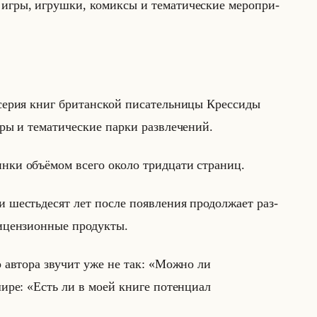
гры, иг­руш­ки, ко­мик­сы и те­ма­ти­че­ские ме­ро­при­
ерия книг бри­тан­ской пи­са­тельни­цы Крес­си­ды
ы и те­ма­ти­че­ские парки раз­вле­че­ний.
ки объё­мом всего около трид­ца­ти стра­ниц.
 шестьдес­ят лет после по­яв­ле­ния про­дол­жа­ет раз­
ен­зи­он­ные про­дук­ты.
­го ав­то­ра зву­чит уже не так: «Можно ли
шире: «Есть ли в моей книге потенциал