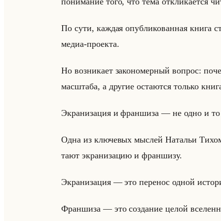
по­ни­ма­ние того, что тема от­кли­ка­ет­ся чи­
По сути, каж­дая опуб­ли­ко­ван­ная книга ста­
медиа-про­ек­та.
Но воз­ни­ка­ет за­ко­но­мер­ный во­прос: по­ч
мас­шта­ба, а дру­гие оста­ют­ся только кни­г
Экра­ни­за­ция и фран­ши­за — не одно и то
Одна из клю­че­вых мыс­лей На­та­льи Ти­хо­ми
та­ют экра­ни­за­цию и фран­ши­зу.
Экра­ни­за­ция — это пе­ре­нос одной ис­то­
Фран­ши­за — это со­зда­ние целой все­лен­н