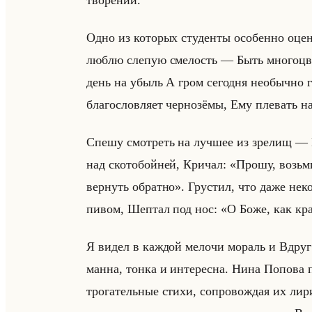
тво­ре­ний.
Одно из ко­то­рых сту­ден­ты осо­бен­но оце­н
люблю сле­пую сме­лость — Быть мно­го­цвет
день на убыль А гром се­год­ня необыч­но 
бла­го­слов­ля­ет чер­но­зё­мы, Ему пле­вать 
Спешу смот­реть на луч­шее из зре­лищ — Н
над ско­то­бойней, Кри­чал: «Прошу, возь
вернуть обратно». Гру­стил, что даже неко­м
пивом, Шеп­тал под нос: «О Боже, как крас
Я видел в каж­дой ме­ло­чи мо­раль и Вдру
ман­на, тонка и ин­те­рес­на. Нина По­по­ва 
тро­га­тельные стихи, со­про­вож­дая их ли­ри­