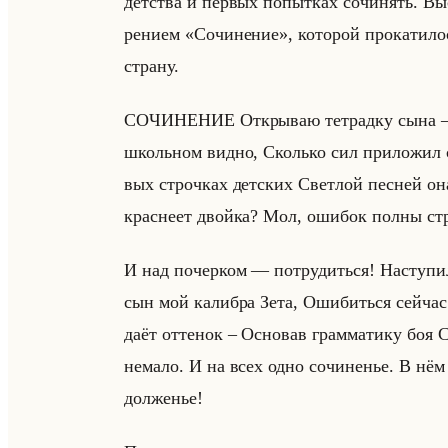
дет­ства и пер­вых по­пыт­ках со­чи­нять. Вы­
ре­ни­ем «Сочинение», ко­то­рой про­ка­ти­ло
стра­ну.
СО­ЧИ­НЕ­НИЕ От­кры­ваю тет­рад­ку сына –
школьном видно, Сколько сил при­ло­жил сы
вых строч­ках дет­ских Свет­лой пес­ней она 
крас­не­ет двойка? Мол, оши­бок полны стра
И над по­чер­ком — по­тру­диться! На­сту­пи­
сын мой ка­либ­ра Зета, Оши­биться сейчас
даёт от­те­нок – Ос­но­вав грам­ма­ти­ку боя 
нема­ло. И на всех одно со­чи­не­нье. В нём
дол­же­нье!