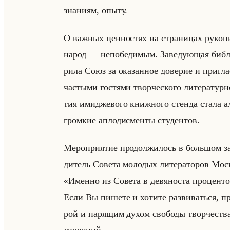
зна­ни­ям, опыту.
О важ­ных цен­но­стях на стра­ни­цах ру­ко­пи
народ — непо­бе­ди­мым. За­ве­ду­ющая биб­лио­
ри­ла Союз за ока­зан­ное до­ве­рие и при­гла­
ча­сты­ми го­стя­ми твор­че­ско­го ли­те­ра­ту
тия ими­дже­во­го книж­но­го стен­да стала ал
гром­кие ап­ло­дис­мен­ты сту­ден­тов.
Ме­ро­при­ятие про­дол­жи­лось в большом зал
ди­тель Со­ве­та мо­ло­дых ли­те­ра­то­ров Мос­
«Именно из Совета в девяноста проценто
Если Вы пишете и хотите развиваться, прих
рой и па­ря­щим духом сво­бо­ды твор­че­ств