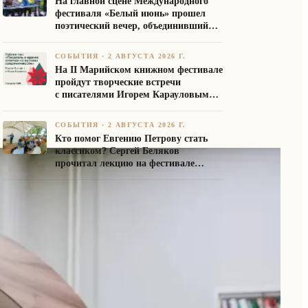
На главной сцене Международного
фестиваля «Белый июнь» прошел
поэтический вечер, объединивший
авторов Союза писателей России
СОБЫТИЯ
·
2 АВГУСТА 2026 Г.
На II Марийском книжном фестивале
пройдут творческие встречи
с писателями Игорем Карауловым
и Платоном Бесединым
СОБЫТИЯ
·
2 АВГУСТА 2026 Г.
Кто помог Евгению Петрову стать
классиком? Сергей Беляков
прочитал лекцию на фестивале
«Белый июнь»