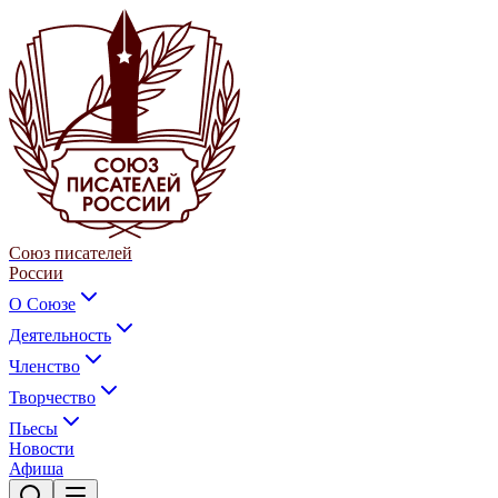
Союз писателей
России
О Союзе
Деятельность
Членство
Творчество
Пьесы
Новости
Афиша