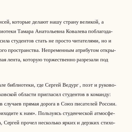
­сей, ко­то­рые де­ла­ют нашу стра­ну ве­ли­кой, а
те­ки Та­ма­ра Ана­то­льев­на Ко­ва­ле­ва по­бла­го­да­
си­ла сту­ден­тов стать не про­сто чи­та­те­ля­ми, но и
р­но­го про­стран­ства. Непре­мен­ным ат­ри­бу­том от­кры­
ая лента, ко­то­рую тор­же­ствен­но раз­ре­за­ли под
е биб­лио­те­ки, где Сер­гей Ве­дург , поэт и ру­ко­во­
ков­ской об­ла­сти при­гла­сил сту­ден­тов в ко­ман­ду:
в случаев прямая дорога в Союз писателей России.
одите к нам». Пользу­ясь сту­ден­че­ской ат­мо­сфе­
а, Сер­гей про­чел несколько ярких и дерз­ких сти­хо­