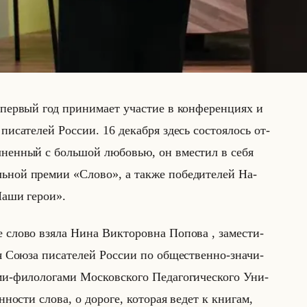
пер­вый год при­ни­ма­ет уча­стие в кон­фе­рен­ци­ях и
пи­са­те­лей Рос­сии. 16 де­каб­ря здесь со­сто­ялось от­
л­нен­ный с большой лю­бо­вью, он вме­стил в себя
ьной пре­мии «Слово», а также по­бе­ди­те­лей На­
 «Наши герои».
е слово взяла Нина Вик­то­ров­на По­по­ва , за­ме­сти­
ия Союза пи­са­те­лей Рос­сии по об­ще­ствен­но-зна­чи­
-фи­ло­ло­га­ми Мос­ков­ско­го Пе­да­го­ги­че­ско­го Уни­
н­но­сти слова, о до­ро­ге, ко­то­рая ведет к кни­гам,