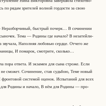
ступ­ле­ние Нина Вик­то­ров­на за­вер­ши­ла сти­хо­тво­
сь по рядам зри­те­лей вол­ной гор­до­сти за свою
 Нераз­бор­чи­вый, быст­рый по­черк… В со­чи­не­нии
­но­чек. Тема — Ро­ди­ны где на­ча­ло? В неза­тейли­
зву­ча­ла, На­пол­няя лю­бо­вью серд­це. От­че­го же
­ни­цы, И по­ма­рок, смот­ри­те, сколько…
ла пора от­ве­та. И эк­за­мен для сына стро­же. Если
 не смо­жет. Со­чи­не­ние, став судьбою, Теме новый
С фрон­то­вой си­сте­мой оце­нок. Ис­пы­та­ний для всех
 для Ро­ди­ны и на­ча­ло, В нём для Ро­ди­ны — про­