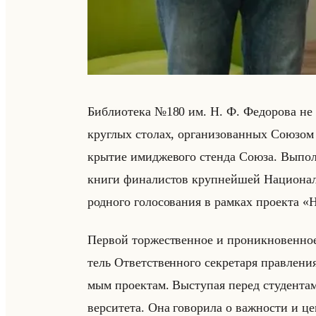
Биб­лио­те­ка №180 им. Н. Ф. Фе­до­ро­ва не 
круг­лых сто­лах, ор­га­ни­зо­ван­ных Со­юзом 
кры­тие ими­дже­во­го стен­да Союза. Вы­по
книги фи­на­ли­стов круп­нейшей На­ци­онал
род­но­го го­ло­со­ва­ния в рам­ках про­ек­та
Пер­вой тор­же­ствен­ное и про­ник­но­вен­но
тель От­вет­ствен­но­го сек­ре­та­ря прав­ле­н
мым про­ек­там. Вы­сту­пая перед сту­ден­та­ми
вер­си­те­та. Она го­во­ри­ла о важ­но­сти и це