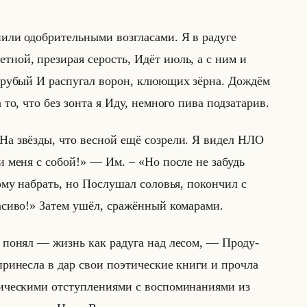
и­ли одоб­ри­тельны­ми воз­гла­са­ми. Я в ра­ду­ге
­ной, пре­зи­рая се­рость, Идёт июль, а с ним и
гру­бый И рас­пу­гал ворон, клю­ющих зёрна. До­ждём
на то, что без зонта я Иду, немно­го пива под­за­та­рив.
а звёз­ды, что вес­ной ещё со­зре­ли. Я видел НЛО
ми меня с собой!» — Им. – «Но после не забудь
у на­брать, но По­слу­шал со­ло­вья, по­кон­чил с
иво!» Затем ушёл, сра­жён­ный ко­ма­ра­ми.
г понял — жизнь как ра­ду­га над лесом, — Про­ду­
при­нес­ла в дар свои по­эти­че­ские книги и про­чла
че­ски­ми от­ступ­ле­ни­ями с вос­по­ми­на­ни­ями из