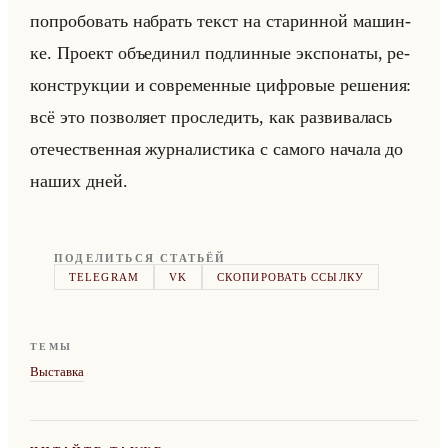
по­про­бо­вать на­брать текст на ста­рин­ной ма­шин­
ке. Про­ект объеди­нил под­лин­ные экс­по­на­ты, ре­
кон­струк­ции и со­вре­мен­ные циф­ро­вые ре­ше­ния:
всё это поз­во­ля­ет про­сле­дить, как раз­ви­ва­лась
оте­че­ствен­ная жур­на­ли­сти­ка с са­мо­го на­ча­ла до
наших дней.
ПОДЕЛИТЬСЯ СТАТЬЁЙ
TELEGRAM
VK
СКОПИРОВАТЬ ССЫЛКУ
ТЕМЫ
Выставка