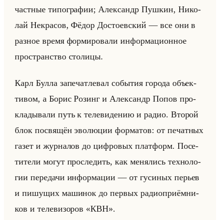
част­ные ти­по­гра­фии; Алек­сандр Пуш­кин, Ни­ко­
лай Некра­сов, Фёдор До­сто­ев­ский — все они в
раз­ное время фор­ми­ро­ва­ли ин­фор­ма­ци­он­ное
про­стран­ство сто­ли­цы.
Карл Булла за­пе­чат­ле­вал со­бы­тия го­ро­да объек­
ти­вом, а Борис Ро­зинг и Алек­сандр Попов про­
кла­ды­ва­ли путь к те­ле­ви­де­нию и радио. Вто­рой
блок по­свя­щён эво­лю­ции фор­ма­тов: от пе­чат­ных
газет и жур­на­лов до циф­ро­вых плат­форм. По­се­
ти­те­ли могут про­сле­дить, как ме­ня­лись тех­но­ло­
гии пе­ре­да­чи ин­фор­ма­ции — от гу­си­ных пе­рьев
и пи­шу­щих ма­ши­нок до пер­вых ра­дио­при­ём­ни­
ков и те­ле­ви­зо­ров «КВН».