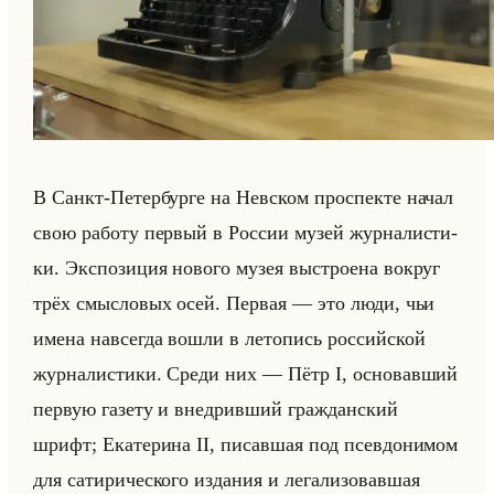
В Санкт-Пе­тер­бур­ге на Нев­ском про­спек­те начал
свою ра­бо­ту пер­вый в Рос­сии музей жур­на­ли­сти­
ки. Экс­по­зи­ция но­во­го музея вы­стро­ена во­круг
трёх смыс­ло­вых осей. Пер­вая — это люди, чьи
имена на­все­гда вошли в ле­то­пись рос­сийской
жур­на­ли­сти­ки. Среди них — Пётр I, ос­но­вав­ший
первую га­зе­ту и внед­рив­ший граж­дан­ский
шрифт; Ека­те­ри­на II, пи­сав­шая под псев­до­ни­мом
для са­ти­ри­че­ско­го из­да­ния и ле­га­ли­зо­вав­шая