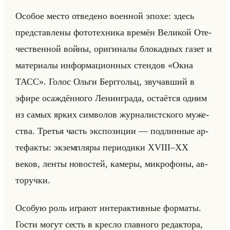
Осо­бое место от­ве­де­но во­ен­ной эпохе: здесь
пред­став­ле­ны фо­то­тех­ни­ка вре­мён Ве­ли­кой Оте­
че­ствен­ной войны, ори­ги­на­лы бло­кад­ных газет и
ма­те­ри­алы ин­фор­ма­ци­он­ных стен­дов «Окна
ТАСС». Голос Ольги Берг­гольц, зву­чав­ший в
эфире оса­ждён­но­го Ле­нин­гра­да, оста­ёт­ся одним
из самых ярких сим­во­лов жур­на­лист­ско­го му­же­
ства. Тре­тья часть экс­по­зи­ции — под­лин­ные ар­
те­фак­ты: эк­зем­пля­ры пе­ри­оди­ки XVIII–XX
веков, ленты но­во­стей, ка­ме­ры, мик­ро­фо­ны, ав­
то­руч­ки.
Осо­бую роль иг­ра­ют ин­тер­ак­тив­ные фор­ма­ты.
Гости могут сесть в крес­ло глав­но­го ре­дак­то­ра,