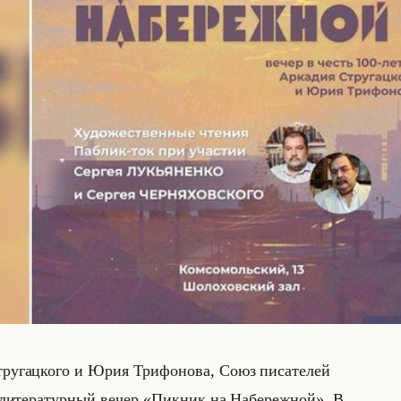
у­гац­ко­го и Юрия Три­фо­но­ва, Союз пи­са­те­лей
на ли­те­ра­тур­ный вечер «Пикник на Набережной». В