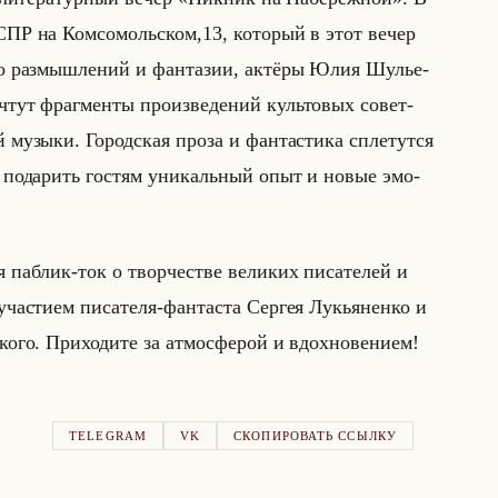
а СПР на Ком­со­мольском,13, ко­то­рый в этот вечер
тво раз­мыш­ле­ний и фан­та­зии, ак­тё­ры Юлия Шу­лье­
тут фраг­мен­ты про­из­ве­де­ний культо­вых со­вет­
 му­зы­ки. Го­род­ская проза и фан­та­сти­ка спле­тут­ся
бы по­да­рить го­стям уни­кальный опыт и новые эмо­
 па­блик-ток о твор­че­стве ве­ли­ких пи­са­те­лей и
­сти­ем пи­са­те­ля-фан­та­ста Сер­гея Лу­кья­нен­ко и
ско­го. При­хо­ди­те за ат­мо­сфе­рой и вдох­но­ве­ни­ем!
TELEGRAM
VK
СКОПИРОВАТЬ ССЫЛКУ