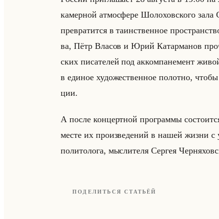
ка­мер­ной ат­мо­сфе­ре Шо­ло­хов­ско­го зал
пре­вра­тит­ся в та­ин­ствен­ное про­стран­с
ва, Пётр Вла­сов и Юрий Ка­тар­ма­нов про­ч
ских пи­са­те­лей под ак­ком­па­не­мент живой
в еди­ное ху­до­же­ствен­ное по­лот­но, что
ции.
А после кон­церт­ной про­грам­мы со­сто­ит­ся
месте их про­из­ве­де­ний в нашей жизни с уча
по­ли­то­ло­га, мыс­ли­те­ля Сер­гея Чер­ня­хов­
ПОДЕЛИТЬСЯ СТАТЬЁЙ