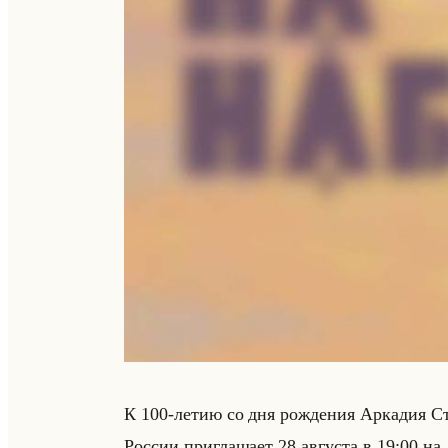
К 100-летию со дня рож­де­ния Ар­ка­дия Стр
Рос­сии при­гла­ша­ет 28 ав­гу­ста в 19:00 