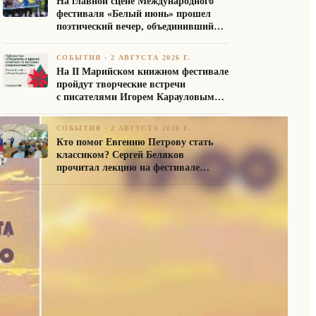
На главной сцене Международного
фестиваля «Белый июнь» прошел
поэтический вечер, объединивший
авторов Союза писателей России
СОБЫТИЯ
·
2 АВГУСТА 2026 Г.
На II Марийском книжном фестивале
пройдут творческие встречи
с писателями Игорем Карауловым
и Платоном Бесединым
СОБЫТИЯ
·
2 АВГУСТА 2026 Г.
Кто помог Евгению Петрову стать
классиком? Сергей Беляков
прочитал лекцию на фестивале
«Белый июнь»