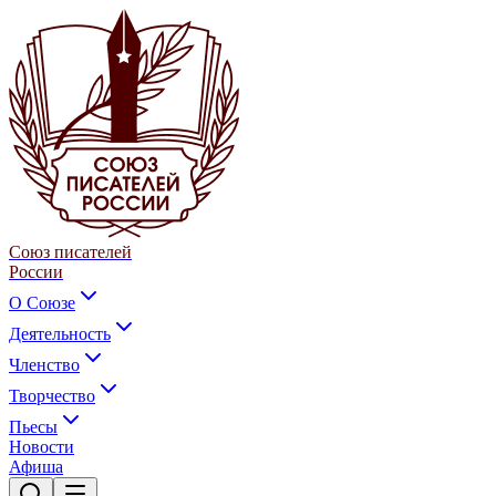
Союз писателей
России
О Союзе
Деятельность
Членство
Творчество
Пьесы
Новости
Афиша