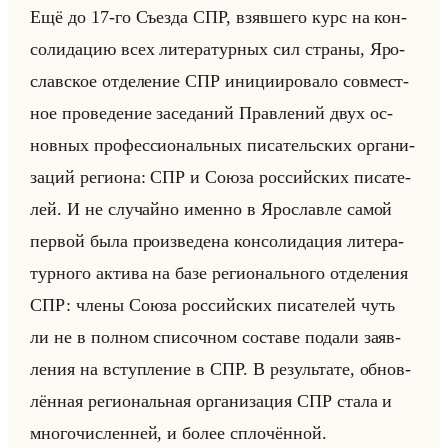
Ещё до 17-го Съез­да СПР, взяв­ше­го курс на кон­
со­ли­да­цию всех ли­те­ра­тур­ных сил стра­ны, Яро­
слав­ское от­де­ле­ние СПР ини­ци­иро­ва­ло сов­мест­
ное про­ве­де­ние за­се­да­ний Прав­ле­ний двух ос­
нов­ных про­фес­си­ональных пи­са­тельских ор­га­ни­
за­ций ре­ги­она: СПР и Союза рос­сийских пи­са­те­
лей. И не слу­чайно имен­но в Яро­слав­ле самой
пер­вой была про­из­ве­де­на кон­со­ли­да­ция ли­те­ра­
тур­но­го ак­ти­ва на базе ре­ги­онально­го от­де­ле­ния
СПР: члены Союза рос­сийских пи­са­те­лей чуть
ли не в пол­ном спи­соч­ном со­ста­ве по­да­ли за­яв­
ле­ния на вступ­ле­ние в СПР. В ре­зульта­те, об­нов­
лён­ная ре­ги­ональная ор­га­ни­за­ция СПР стала и
мно­го­чис­лен­ней, и более спло­чён­ной.