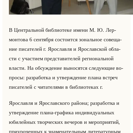
В Цен­тральной биб­лио­те­ке имени М. Ю. Лер­
мон­то­ва 6 сен­тяб­ря со­сто­ит­ся зо­нальное со­ве­ща­
ние пи­са­те­лей г. Яро­слав­ля и Яро­слав­ской об­ла­
сти с уча­сти­ем пред­ста­ви­те­лей ре­ги­ональной
вла­сти. На об­суж­де­ние вы­но­сят­ся сле­ду­ющие во­
про­сы: раз­ра­бот­ка и утвер­жде­ние плана встреч
пи­са­те­лей с чи­та­те­ля­ми в биб­лио­те­ках г.
Яро­слав­ля и Яро­слав­ско­го райо­на; раз­ра­бот­ка и
утвер­жде­ние плана-гра­фи­ка ин­ди­ви­ду­альных
юби­лейных твор­че­ских ве­че­ров и ме­ро­при­ятий,
при­уро­чен­ных к зна­ме­на­тельным ли­те­ра­тур­ным