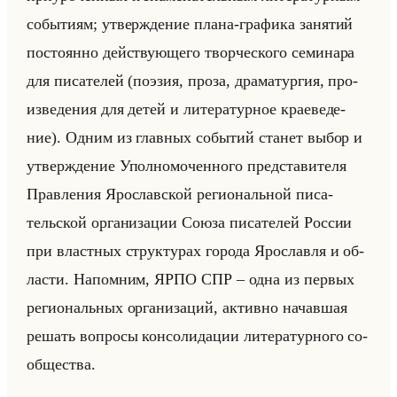
со­бы­ти­ям; утвер­жде­ние плана-гра­фи­ка за­ня­тий
по­сто­ян­но действу­юще­го твор­че­ско­го се­ми­на­ра
для пи­са­те­лей (по­эзия, проза, дра­ма­тур­гия, про­
из­ве­де­ния для детей и ли­те­ра­тур­ное кра­еве­де­
ние). Одним из глав­ных со­бы­тий ста­нет выбор и
утвер­жде­ние Упол­но­мо­чен­но­го пред­ста­ви­те­ля
Прав­ле­ния Яро­слав­ской ре­ги­ональной пи­са­
тельской ор­га­ни­за­ции Союза пи­са­те­лей Рос­сии
при власт­ных струк­ту­рах го­ро­да Яро­слав­ля и об­
ла­сти. На­пом­ним, ЯРПО СПР – одна из пер­вых
ре­ги­ональных ор­га­ни­за­ций, ак­тив­но на­чав­шая
ре­шать во­про­сы кон­со­ли­да­ции ли­те­ра­тур­но­го со­
об­ще­ства.