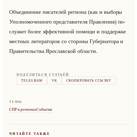
Объеди­не­ние пи­са­те­лей ре­ги­она (как и вы­бо­ры
Упол­но­мо­чен­но­го пред­ста­ви­те­ля Прав­ле­ния) по­
слу­жит более эф­фек­тив­ной по­мо­щи и под­держ­ке
мест­ных ли­те­ра­то­ров со сто­ро­ны Гу­бер­на­то­ра и
Пра­ви­тельства Яро­слав­ской об­ла­сти.
ПОДЕЛИТЬСЯ СТАТЬЁЙ
TELEGRAM
VK
СКОПИРОВАТЬ ССЫЛКУ
ТЕМЫ
СПР в регионах
События
ЧИТАЙТЕ ТАКЖЕ