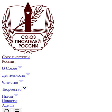
Союз писателей
России
О Союзе
Деятельность
Членство
Творчество
Пьесы
Новости
Афиша