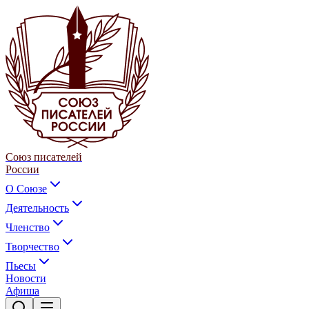
Союз писателей
России
О Союзе
Деятельность
Членство
Творчество
Пьесы
Новости
Афиша