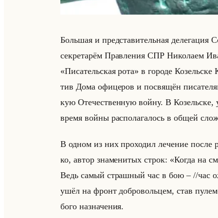
Большая и пред­ста­ви­тельная де­ле­га­ция С
сек­ре­та­рём Прав­ле­ния СПР Ни­ко­ла­ем Ива
«Писательская рота» в го­ро­де Ко­зельске Ка
тив Дома офи­це­ров и по­свя­щён пи­са­те­ля
кую Оте­че­ствен­ную войну. В Ко­зельске, 
время войны рас­по­ла­га­лось в общей слож­н
В одном из них про­хо­дил ле­че­ние после р
ко, автор зна­ме­ни­тых строк: «Когда на с
Ведь самый страшный час в бою – //час о
ушёл на фронт доб­ро­вольцем, став пу­ле­мёт
бо­го на­зна­че­ния.