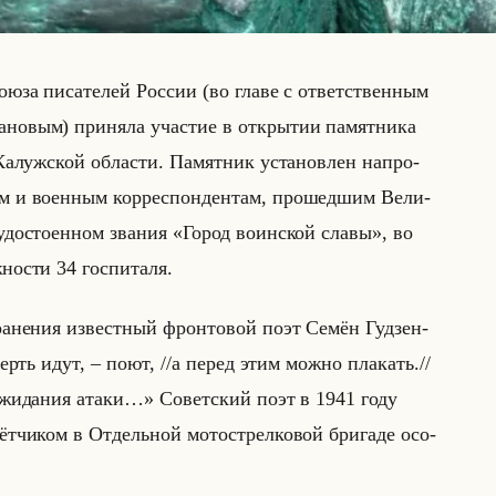
оюза пи­са­те­лей Рос­сии (во главе с от­вет­ствен­ным
­но­вым) при­ня­ла уча­стие в от­кры­тии па­мят­ни­ка
­луж­ской об­ла­сти. Па­мят­ник уста­нов­лен на­про­
м и во­ен­ным кор­ре­спон­ден­там, про­шед­шим Ве­ли­
удо­сто­ен­ном зва­ния «Город воинской славы», во
о­сти 34 гос­пи­та­ля.
а­не­ния из­вест­ный фрон­то­вой поэт Семён Гуд­зен­
мерть идут, – поют, //а перед этим можно плакать.//
жидания атаки…» Со­вет­ский поэт в 1941 году
­чи­ком в От­дельной мо­то­стрел­ко­вой бри­га­де осо­