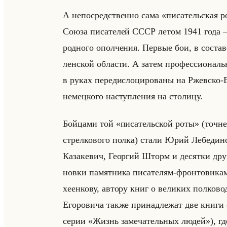
А непо­сред­ствен­но сама «писательская рот
Союза пи­са­те­лей СССР летом 1941 года –
род­но­го опол­че­ния. Пер­вые бои, в со­ста
лен­ской об­ла­сти. А затем про­фес­си­она
в руках пе­ре­дис­ло­ци­ро­ва­ны на Ржев­ско
немец­ко­го на­ступ­ле­ния на сто­ли­цу.
Бойца­ми той «писательской роты» (точ­нее, 
стрел­ко­во­го полка) стали Юрий Ле­бе­дин­
Ка­за­ке­вич, Ге­ор­гий Шторм и де­сят­ки дру­
нов­ки па­мят­ни­ка пи­са­те­лям-фрон­то­ви
хе­ен­ко­ву, ав­то­ру книг о ве­ли­ких пол­ко­в
Его­ро­ви­ча также при­над­ле­жат две книг
серии «Жизнь замечательных людей»), где он