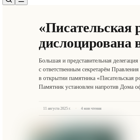
«Писательская 
дислоцирована в
Большая и представительная делегация 
с ответственным секретарём Правлени
в открытии памятника «Писательская ро
Памятник установлен напротив Дома о
·
11 августа 2025 г.
4
мин чтения