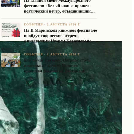
На главной сцене Международного
фестиваля «Белый июнь» прошел
поэтический вечер, объединивший
авторов Союза писателей России
СОБЫТИЯ
·
2 АВГУСТА 2026 Г.
На II Марийском книжном фестивале
пройдут творческие встречи
с писателями Игорем Карауловым
и Платоном Бесединым
СОБЫТИЯ
·
2 АВГУСТА 2026 Г.
Кто помог Евгению Петрову стать
классиком? Сергей Беляков
прочитал лекцию на фестивале
«Белый июнь»