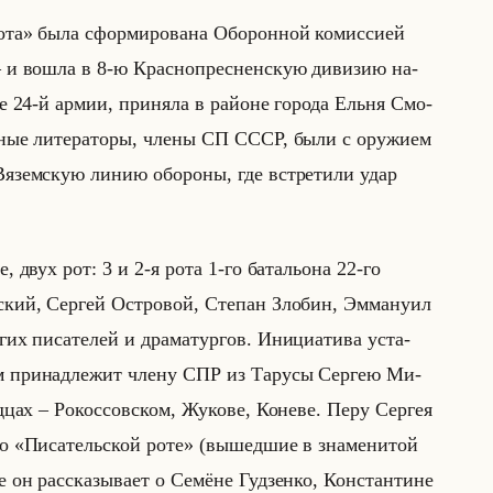
а» была сфор­ми­ро­ва­на Обо­рон­ной ко­мис­си­ей
 и вошла в 8-ю Крас­но­прес­нен­скую ди­ви­зию на­
­ве 24-й армии, при­ня­ла в районе го­ро­да Ельня Смо­
льные ли­те­ра­то­ры, члены СП СССР, были с ору­жи­ем
-Вя­зем­скую линию обо­ро­ны, где встре­ти­ли удар
двух рот: 3 и 2-я рота 1-го ба­та­льо­на 22-го
ский, Сер­гей Ост­ро­вой, Сте­пан Зло­бин, Эм­ма­ну­ил
гих пи­са­те­лей и дра­ма­тур­гов. Ини­ци­ати­ва уста­
­кам при­над­ле­жит члену СПР из Та­ру­сы Сер­гею Ми­
од­цах – Ро­кос­сов­ском, Жу­ко­ве, Ко­не­ве. Перу Сер­гея
и о «Писательской роте» (вы­шед­шие в зна­ме­ни­той
 рас­ска­зы­ва­ет о Се­мёне Гуд­зен­ко, Кон­стан­тине