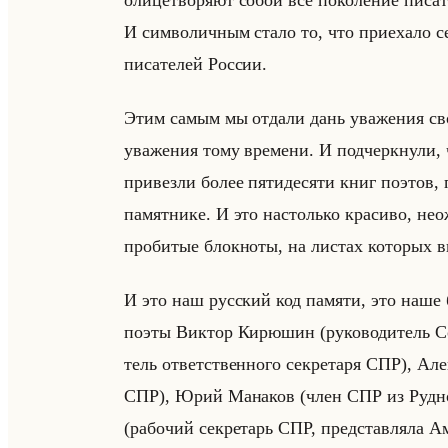
олицетворяют собой всё поколение писа
И символичным стало то, что приехало с
писателей России.
Этим самым мы отдали дань уважения св
уважения тому времени. И подчеркнули, 
привезли более пятидесяти книг поэтов, 
памятнике. И это настолько красиво, не
пробитые блокноты, на листах которых в
И это наш русский код памяти, это наше бу
поэты Вик­тор Ки­рю­шин (ру­ко­во­ди­тель Со
тель от­вет­ствен­но­го сек­ре­та­ря СПР), Але
СПР), Юрий Ма­на­ков (член СПР из Руд­но­г
(ра­бо­чий сек­ре­тарь СПР, пред­став­ля­ла Ам