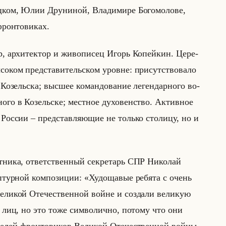
ц­ком, Юлии Дру­ни­ной, Вла­ди­ми­ре Бо­го­мо­ло­ве,
фрон­то­ви­ках.
, ар­хи­тек­тор и жи­во­пи­сец Игорь Ко­пейкин. Це­ре­
­со­ком пред­ста­ви­тельском уровне: при­сут­ство­ва­ло
 Ко­зельска; выс­шее ко­ман­до­ва­ние ле­ген­дар­но­го во­
но­го в Ко­зельске; мест­ное ду­хо­вен­ство. Ак­тив­ное
 Рос­сии – пред­став­ля­ющие не только сто­ли­цу, но и
­ни­ка, от­вет­ствен­ный сек­ре­тарь СПР Ни­ко­лай
ьп­тур­ной ком­по­зи­ции: «Худощавые ребята с очень
еликой Отечественной войне и создали великую
 лиц, но это тоже символично, потому что они