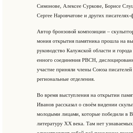
Си­мо­но­ве, Алек­сее Сур­ко­ве, Бо­ри­се Слу
Сер­гее На­ров­ча­то­ве и дру­гих пи­са­те­лях-
Автор брон­зо­вой ком­по­зи­ции – скульптор
мо­ния от­кры­тия па­мят­ни­ка про­шла на вы
ру­ко­вод­ство Ка­луж­ской об­ла­сти и го­ро­да
ен­но­го со­еди­не­ния РВСН, дис­ло­ци­ро­ван­
уча­стие при­ня­ли члены Союза пи­са­те­лей
ре­ги­ональные от­де­ле­ния.
Во время вы­ступ­ле­ния на от­кры­тии па­мят
Ива­нов рас­ска­зал о своём ви­де­нии скул
молодыми лицами, которые победили в В
литературу XX века. Там нет узнаваемых