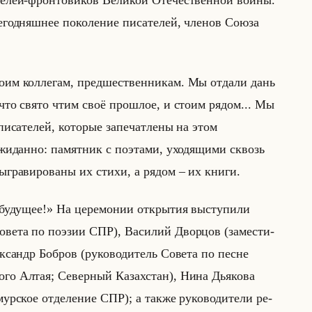
телей-фронтовиков Великой Отечественной войны.
егодняшнее поколение писателей, членов Союза
оим коллегам, предшественникам. Мы отдали дань
что свято чтим своё прошлое, и стоим рядом... Мы
писателей, которые запечатлены на этом
ожиданно: памятник с поэтами, уходящими сквозь
ыгравированы их стихи, а рядом – их книги.
дущее!» На це­ре­мо­нии от­кры­тия вы­сту­пи­ли
­ве­та по по­эзии СПР), Ва­си­лий Двор­цов (за­ме­сти­
к­сандр Боб­ров (ру­ко­во­ди­тель Со­ве­та по песне
о Алтая; Се­вер­ный Ка­зах­стан), Нина Дья­ко­ва
ур­ское от­де­ле­ние СПР); а также ру­ко­во­ди­те­ли ре­