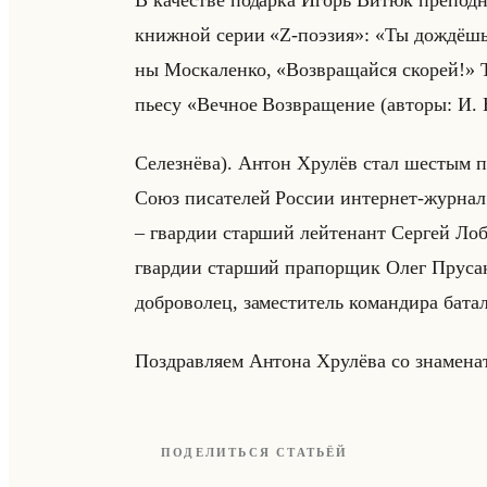
В ка­че­стве по­дар­ка Игорь Витюк пре­под­н
книж­ной серии «Z-поэзия»: «Ты дождёшь
ны Мос­ка­лен­ко, «Возвращайся скорей!» Та­
пьесу «Вечное Возвращение (авторы: И. 
Селезнёва). Антон Хрулёв стал шестым п
Союз писателей России интернет-журнал
– гвар­дии стар­ший лейте­нант Сер­гей Ло­б
гвар­дии стар­ший пра­пор­щик Олег Пру­са­
доб­ро­во­лец, за­ме­сти­тель ко­ман­ди­ра ба­
По­здрав­ля­ем Ан­то­на Хру­лё­ва со зна­ме­н
ПОДЕЛИТЬСЯ СТАТЬЁЙ