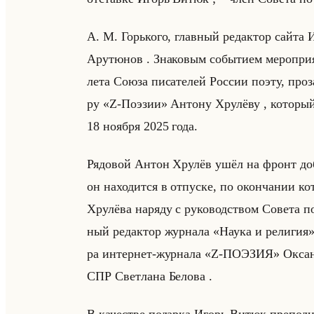
А. М. Горько­го, глав­ный ре­дак­тор сайта 
Ар­утю­нов . Зна­ко­вым со­бы­ти­ем ме­ро­при
ле­та Союза пи­са­те­лей Рос­сии поэту, про­за­
ру «Z-Поэзии» Ан­то­ну Хру­лё­ву , ко­то­р
18 но­яб­ря 2025 года.
Ря­до­вой Антон Хру­лёв ушёл на фронт доб
он на­хо­дит­ся в от­пус­ке, по окон­ча­нии ко­
Хру­лё­ва на­ря­ду с ру­ко­вод­ством Со­ве­та
ный ре­дак­тор жур­на­ла «Наука и религия» С
ра ин­тер­нет-жур­на­ла «Z-ПОЭЗИЯ» Ок­са­на 
СПР Свет­ла­на Бе­ло­ва .