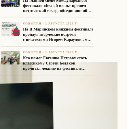
На главной сцене Международного
фестиваля «Белый июнь» прошел
поэтический вечер, объединивший
авторов Союза писателей России
СОБЫТИЯ
·
2 АВГУСТА 2026 Г.
На II Марийском книжном фестивале
пройдут творческие встречи
с писателями Игорем Карауловым
и Платоном Бесединым
СОБЫТИЯ
·
2 АВГУСТА 2026 Г.
Кто помог Евгению Петрову стать
классиком? Сергей Беляков
прочитал лекцию на фестивале
«Белый июнь»