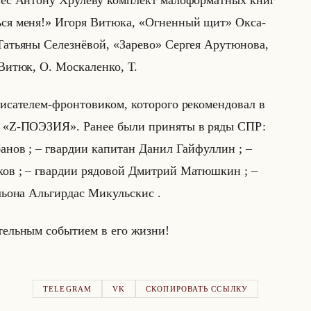
ес Ан­то­ну Хру­лё­ву ком­плект ма­ло­фор­мат­ных книг
ся меня!» Игоря Ви­тю­ка, «Огненный щит» Ок­са­
тья­ны Се­лез­нё­вой, «Зарево» Сер­гея Ар­утю­но­ва,
Витюк, О. Москаленко, Т.
исателем-фронтовиком, которого рекомендовал в
 «Z-ПОЭЗИЯ». Ранее были при­ня­ты в ряды СПР:
а­нов ; – гвар­дии ка­пи­тан Данил Гайфул­лин ; –
ков ; – гвар­дии ря­до­вой Дмит­рий Ма­тюш­кин ; –
та­льо­на Альгир­дас Ми­кульскис .
а­тельным со­бы­ти­ем в его жизни!
TELEGRAM
VK
СКОПИРОВАТЬ ССЫЛКУ