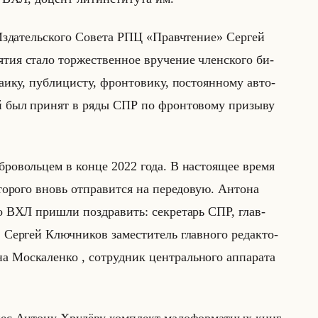
Из­да­тельско­го Со­ве­та РПЦ «Правчтение» Сер­гей
­ятия стало тор­же­ствен­ное вру­че­ние член­ско­го би­
ику, пуб­ли­ци­сту, фрон­то­ви­ку, по­сто­ян­но­му ав­то­
ый был при­нят в ряды СПР по фрон­то­во­му при­зы­ву
­ро­вольцем в конце 2022 года. В на­сто­ящее время
то­ро­го вновь от­пра­вит­ся на пе­ре­до­вую. Ан­то­на
 по ВХЛ при­шли по­здра­вить: сек­ре­тарь СПР, глав­
ер­гей Ключ­ни­ков за­ме­сти­тель глав­но­го ре­дак­то­
Мос­ка­лен­ко , со­труд­ник цен­трально­го ап­па­ра­та