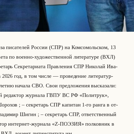
за пи­са­те­лей Рос­сии (СПР) на Ком­со­мольском, 13
­та по во­ен­но-ху­до­же­ствен­ной ли­те­ра­ту­ре (ВХЛ)
ре­тарь Сек­ре­та­ри­ата Прав­ле­ния СПР Ни­ко­лай Ива­
а 2026 год, в том числе — про­ве­де­ние ли­те­ра­тур­
­ле­тию на­ча­ла СВО. Свои пред­ло­же­ния вы­ска­за­ли:
­ный ре­дак­тор жур­на­ла ГВПУ ВС РФ «Политрук»,
ро­хов ; – сек­ре­тарь СПР ка­пи­тан 1-го ранга в от­
Вла­ди­мир Шигин ; – сек­ре­тарь СПР, от­вет­ствен­ный
к­тор ин­тер­нет-жур­на­ла «Z-ПОЭЗИЯ» пол­ков­ник в
 ВХЛ, до­цент ли­тин­сти­ту­та им.