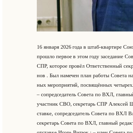
16 ян­ва­ря 2026 года в штаб-квар­ти­ре Сою
про­шло пер­вое в этом году за­се­да­ние Со­ве
СПР, ко­то­рое про­вёл От­вет­ствен­ный сек­
нов . Был на­ме­чен план ра­бо­ты Со­ве­та н
ных ме­ро­при­ятий, по­свя­щён­ных че­ты­рех
– со­пред­се­да­тель Со­ве­та по ВХЛ, глав
участ­ник СВО, сек­ре­тарь СПР Алек­сей Шо­
став­ке, со­пред­се­да­тель Со­ве­та по ВХЛ 
сек­ре­тарь Со­ве­та по ВХЛ, глав­ный ре­да
от­став­ке Игорь Витюк ; – член Со­ве­та по