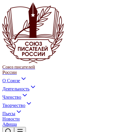
Союз писателей
России
О Союзе
Деятельность
Членство
Творчество
Пьесы
Новости
Афиша