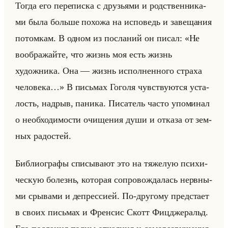
Тогда его пе­ре­пис­ка с дру­зья­ми и род­ствен­ни­ка­
ми была больше по­хо­жа на ис­по­ведь и за­ве­ща­ния
по­том­кам. В одном из по­сла­ний он писал: «Не
воображайте, что жизнь моя есть жизнь
художника. Она — жизнь исполненного страха
человека…» В письмах Го­го­ля чув­ству­ют­ся уста­
лость, над­рыв, па­ни­ка. Пи­са­тель часто упо­ми­нал
о необ­хо­ди­мо­сти очи­ще­ния души и от­ка­за от зем­
ных ра­до­стей.
Биб­лио­гра­фы спи­сы­ва­ют это на тя­же­лую пси­хи­
че­скую бо­лезнь, ко­то­рая со­про­вож­да­лась нерв­ны­
ми сры­ва­ми и де­прес­си­ей. По-дру­го­му пред­ста­ет
в своих письмах и Френ­сис Скотт Фиц­дже­ральд.