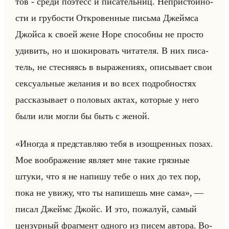
тов - среди по­этесс и пи­са­тельниц. Непри­стойно­
сти и гру­бо­сти От­кро­вен­ные письма Джейм­са
Джойса к своей жене Норе спо­соб­ны не про­сто
уди­вить, но и шо­ки­ро­вать чи­та­те­ля. В них пи­са­
тель, не стес­ня­ясь в вы­ра­же­ни­ях, опи­сы­ва­ет свои
сек­су­альные же­ла­ния и во всех по­дроб­но­стях
рас­ска­зы­ва­ет о по­ло­вых актах, ко­то­рые у него
были или могли бы быть с женой.
«Иногда я представляю тебя в изощренных позах.
Мое воображение являет мне такие грязные
штуки, что я не напишу тебе о них до тех пор,
пока не увижу, что ты напишешь мне сама», —
писал Джеймс Джойс. И это, по­жа­луй, самый
цен­зур­ный фраг­мент од­но­го из писем ав­то­ра. Во­