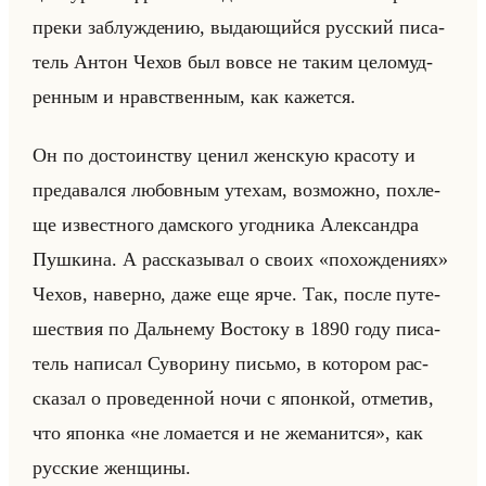
пре­ки за­блуж­де­нию, вы­да­ющийся рус­ский пи­са­
тель Антон Чехов был вовсе не таким це­ло­муд­
рен­ным и нрав­ствен­ным, как ка­жет­ся.
Он по до­сто­ин­ству ценил жен­скую кра­со­ту и
пре­да­вал­ся лю­бов­ным уте­хам, воз­мож­но, по­хле­
ще из­вест­но­го дам­ско­го угод­ни­ка Алек­сандра
Пуш­ки­на. А рас­ска­зы­вал о своих «похождениях»
Чехов, на­вер­но, даже еще ярче. Так, после пу­те­
ше­ствия по Дальне­му Во­сто­ку в 1890 году пи­са­
тель на­пи­сал Су­во­ри­ну письмо, в ко­то­ром рас­
ска­зал о про­ве­ден­ной ночи с япон­кой, от­ме­тив,
что япон­ка «не ломается и не жеманится», как
рус­ские жен­щи­ны.