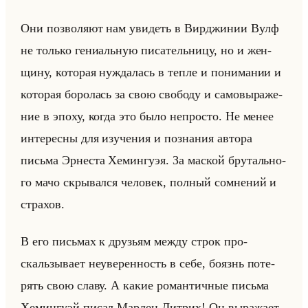
Они поз­во­ля­ют нам уви­деть в Вир­джи­нии Вулф
не только ге­ни­альную пи­са­тельни­цу, но и жен­
щи­ну, ко­то­рая нуж­да­лась в тепле и по­ни­ма­нии и
ко­то­рая бо­ро­лась за свою сво­бо­ду и са­мо­вы­ра­же­
ние в эпоху, когда это было непро­сто. Не менее
ин­те­рес­ны для изу­че­ния и по­зна­ния ав­то­ра
письма Эр­не­ста Хе­мин­гу­эя. За мас­кой бру­тально­
го мачо скры­вал­ся че­ло­век, пол­ный со­мне­ний и
стра­хов.
В его письмах к дру­зьям между строк про­
скальзы­ва­ет неуве­рен­ность в себе, бо­язнь по­те­
рять свою славу. А какие ро­ман­тич­ные письма
Хе­мин­гу­эй писал Мар­лен Дит­рих! Он вы­ра­жа­ет