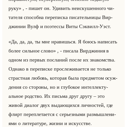
руку» , - пишет он. Уди­вить неис­ку­шен­но­го чи­
та­те­ля спо­соб­на пе­ре­пис­ка пи­са­тельни­цы Вир­
джи­нии Вулф и по­этес­сы Виты Сэк­вилл-Уэст.
«Да, да, да, ты мне нравишься. Я боюсь написать
более сильное слово» , - пи­са­ла Вир­джи­ния в
одном из пер­вых по­сла­ний после их зна­ком­ства.
Од­на­ко в пе­ре­пис­ке про­сле­жи­ва­ет­ся не только
страст­ная лю­бовь, ко­то­рая была пред­ме­том осуж­
де­ния со сто­ро­ны, но и глу­бо­кое ин­тел­лек­ту­
альное род­ство. Их письма друг другу – это
живой диа­лог двух вы­да­ющих­ся лич­но­стей, где
флирт пе­ре­пле­та­ет­ся с се­рьез­ны­ми раз­мыш­ле­ни­
ями о ли­те­ра­ту­ре, жизни и ис­кус­стве.