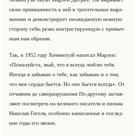
свою при­вя­зан­ность к ней в тро­га­тельных вы­ра­
же­ни­ях и де­мон­стри­ру­ет неожи­дан­ную неж­ную
сто­ро­ну себя, резко кон­тра­сти­ру­ющую с при­выч­
ным нам об­ра­зом.
Так, в 1952 году Хе­мин­гу­эй на­пи­сал Мар­лен:
«Пожалуйста, знай, что я всегда люблю тебя.
Иногда я забываю о тебе, как забываю и о том,
что мое сердце бьется. Но оно бьется всегда». От
от­ча­яния до са­мо­раз­ру­ше­ния По-дру­го­му за­став­
ля­ют по­смот­реть на ве­ли­ко­го пи­са­те­ля и письма
Ни­ко­лая Го­го­ля, осо­бен­но на­пи­сан­ные в по­след­
ние годы его жизни.