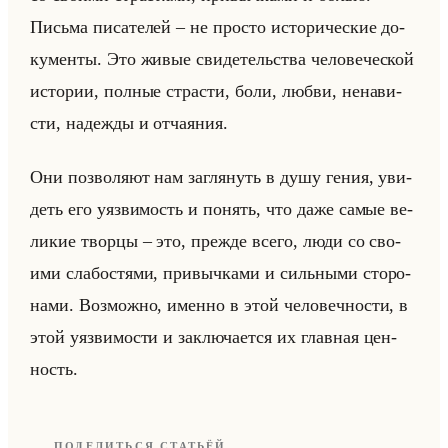
Письма пи­са­те­лей – не про­сто ис­то­ри­че­ские до­
ку­мен­ты. Это живые сви­де­тельства че­ло­ве­че­ской
ис­то­рии, пол­ные стра­сти, боли, любви, нена­ви­
сти, на­деж­ды и от­ча­яния.
Они поз­во­ля­ют нам за­гля­нуть в душу гения, уви­
деть его уяз­ви­мость и по­нять, что даже самые ве­
ли­кие твор­цы – это, преж­де всего, люди со сво­
ими сла­бо­стя­ми, при­выч­ка­ми и сильны­ми сто­ро­
на­ми. Воз­мож­но, имен­но в этой че­ло­веч­но­сти, в
этой уяз­ви­мо­сти и за­клю­ча­ет­ся их глав­ная цен­
ность.
ПОДЕЛИТЬСЯ СТАТЬЁЙ