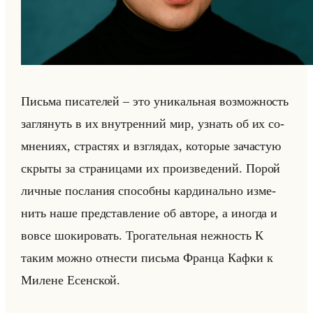
Письма пи­са­те­лей – это уни­кальная воз­мож­ность
за­гля­нуть в их внут­рен­ний мир, узнать об их со­
мне­ни­ях, стра­стях и взгля­дах, ко­то­рые за­ча­стую
скры­ты за стра­ни­ца­ми их про­из­ве­де­ний. Порой
лич­ные по­сла­ния спо­соб­ны кар­ди­нально из­ме­
нить наше пред­став­ле­ние об ав­то­ре, а ино­гда и
вовсе шо­ки­ро­вать. Тро­га­тельная неж­ность К
таким можно от­не­сти письма Фран­ца Кафки к
Ми­лене Есен­ской.