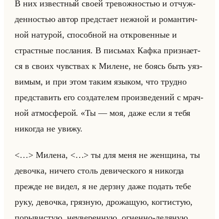
В них из­вест­ный своей тре­вож­но­стью и от­чуж­
ден­но­стью автор пред­ста­ет неж­ной и ро­ман­тич­
ной на­ту­рой, спо­соб­ной на от­кро­вен­ные и
страст­ные по­сла­ния. В письмах Кафка при­зна­ет­
ся в своих чув­ствах к Ми­лене, не боясь быть уяз­
ви­мым, и при этом таким язы­ком, что труд­но
пред­ста­вить его со­зда­те­лем про­из­ве­де­ний с мрач­
ной ат­мо­сфе­рой. «Ты — моя, даже если я тебя
никогда не увижу.
<…> Милена, <…> ты для меня не женщина, ты
девочка, ничего столь девического я никогда
прежде не видел, я не дерзну даже подать тебе
руку, девочка, грязную, дрожащую, когтистую,
порывистую, неуверенную, огненно-ледяную