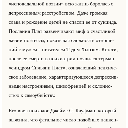
«исповедальной поэзии» всю жизнь бо­ро­лась с
де­прес­сив­ным рас­стройством. Даже гром­кая
слава и рож­де­ние детей не спас­ли ее от су­ици­да.
По­сла­ния Плат раз­вен­чи­ва­ют миф о счаст­ли­вой
жизни по­этес­сы, по­ка­зы­вая слож­ность от­но­ше­
ний с мужем – пи­са­те­лем Тэдом Хью­зом. Кста­ти,
после ее смер­ти в пси­хи­ат­рии по­явил­ся тер­мин
«синдром Сильвии Плат», озна­ча­ющий пси­хи­че­
ское за­бо­ле­ва­ние, ха­рак­те­ри­зу­юще­еся де­прес­сив­
ны­ми на­стро­ени­ями, ши­зо­фре­ни­ей и склон­но­
стью к са­мо­убийству.
Его ввел пси­хо­лог Джеймс С. Ка­уф­ман, ко­то­рый
вы­яс­нил, что фа­тальное число по­доб­ных па­ци­ен­