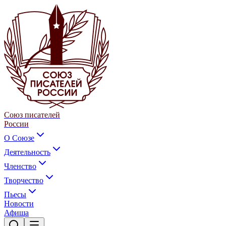
Союз писателей
России
О Союзе
Деятельность
Членство
Творчество
Пьесы
Новости
Афиша