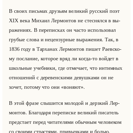
В своих письмах дру­зьям ве­ли­кий рус­ский поэт
XIX века Ми­ха­ил Лер­мон­тов не стес­нял­ся в вы­
ра­же­ни­ях. В пе­ре­пис­ках он часто ис­пользо­вал
гру­бые слова и нецен­зур­ные вы­ра­же­ния. Так, в
1836 году в Тар­ха­нах Лер­мон­тов пишет Ра­ев­ско­
му по­сла­ние, ко­то­рое вряд ли когда-то войдет в
школьные учеб­ни­ки, где от­ме­ча­ет, что ин­тим­ных
от­но­ше­ний с де­ре­вен­ски­ми де­вуш­ка­ми он не
хочет, по­то­му что они «воняют».
В этой фразе слы­шит­ся мо­ло­дой и дерз­кий Лер­
мон­тов. Бла­го­да­ря пе­ре­пис­ке ве­ли­кий пи­са­тель
пред­ста­ет перед чи­та­те­ля­ми обыч­ным че­ло­ве­ком
со сво­ими стра­стя­ми, при­выч­ка­ми и болью.