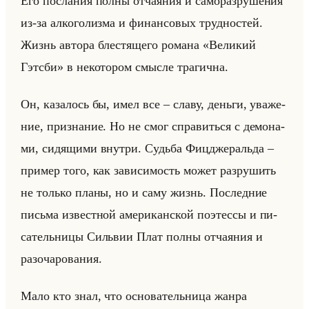
Его по­сла­ния полны от­ча­яния и са­мо­раз­ру­ше­ния
из-за ал­ко­го­лиз­ма и фи­нан­со­вых труд­но­стей.
Жизнь ав­то­ра бле­стя­ще­го ро­ма­на «Великий
Гэтсби» в неко­то­ром смыс­ле тра­гич­на.
Он, ка­за­лось бы, имел все – славу, деньги, ува­же­
ние, при­зна­ние. Но не смог спра­виться с де­мо­на­
ми, си­дя­щи­ми внут­ри. Судьба Фиц­дже­ральда –
при­мер того, как за­ви­си­мость может раз­ру­шить
не только планы, но и саму жизнь. По­след­ние
письма из­вест­ной аме­ри­кан­ской по­этес­сы и пи­
са­тельни­цы Сильвии Плат полны от­ча­яния и
разо­ча­ро­ва­ния.
Мало кто знал, что ос­но­ва­тельни­ца жанра