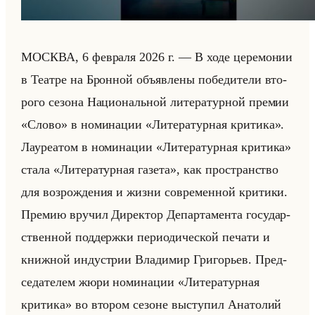
МОСКВА, 6 фев­ра­ля 2026 г. — В ходе це­ре­мо­нии
в Те­ат­ре на Брон­ной объяв­ле­ны по­бе­ди­те­ли вто­
ро­го се­зо­на На­ци­ональной ли­те­ра­тур­ной пре­мии
«Слово» в но­ми­на­ции «Литературная критика».
Ла­уре­атом в но­ми­на­ции «Литературная критика»
стала «Литературная газета», как про­стран­ство
для воз­рож­де­ния и жизни со­вре­мен­ной кри­ти­ки.
Пре­мию вру­чил Ди­рек­тор Де­пар­та­мен­та го­су­дар­
ствен­ной под­держ­ки пе­ри­оди­че­ской пе­ча­ти и
книж­ной ин­ду­стрии Вла­ди­мир Гри­го­рьев. Пред­
се­да­те­лем жюри но­ми­на­ции «Литературная
критика» во вто­ром се­зоне вы­сту­пил Ана­то­лий