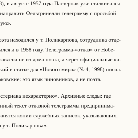
, в ав­гу­сте 1957 года Па­стер­нак уже стал­ки­вал­ся
и на­пра­вить Фельтри­нел­ли те­ле­грам­му с просьбой
ную».
а на­хо­дил­ся у т. По­ли­кар­по­ва, со­труд­ни­ка от­де­
л­ся и в 1958 году. Те­ле­грам­ма-«отказ» от Но­бе­
­прав­ле­на не из дома поэта, а через офи­ци­альные ка­
в­ский в ста­тье для «Нового мира» (№ 4, 1998) писал:
овские: это язык чиновников, а не поэта.
тернака нехарактерно». Ар­хив­ные следы: где
н­ный текст от­каз­ной те­ле­грам­мы пред­при­ни­ма­
нят­ся копии слу­жеб­ных за­пи­сок, ука­зы­ва­ющих,
 у т. Поликарпова».