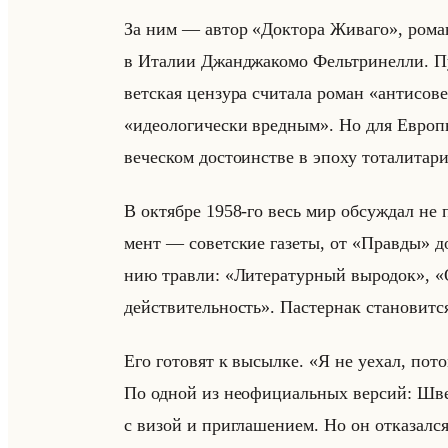
За ним — автор «Доктора Живаго», ро­ма­на,
в Ита­лии Джан­джа­ко­мо Фельтри­нел­ли. Пуб
вет­ская цен­зу­ра счи­та­ла роман «анти
«идеологически вредным». Но для Ев­ро­пы о
ве­че­ском до­сто­ин­стве в эпоху то­та­ли­та­ри
В ок­тяб­ре 1958-го весь мир об­суж­дал не п
мент — со­вет­ские га­зе­ты, от «Правды» д
нию трав­ли: «Литературный выродок», 
действительность». Па­стер­нак ста­но­вит­ся
Его го­то­вят к вы­сыл­ке. «Я не уехал, пот
По одной из неофи­ци­альных вер­сий: Швед
с визой и при­гла­ше­ни­ем. Но он от­ка­зал