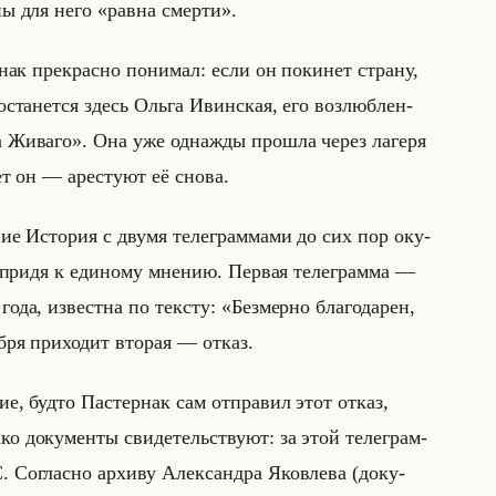
и­ны для него «равна смерти».
ак пре­крас­но по­ни­мал: если он по­ки­нет стра­ну,
оста­нет­ся здесь Ольга Ивин­ская, его воз­люб­лен­
 Живаго». Она уже од­наж­ды про­шла через ла­ге­ря
дет он — аре­сту­ют её снова.
е­ние Ис­то­рия с двумя те­ле­грам­ма­ми до сих пор оку­
е придя к еди­но­му мне­нию. Пер­вая те­ле­грам­ма —
 года, из­вест­на по тек­сту: «Безмерно благодарен,
ря при­хо­дит вто­рая — отказ.
ние, будто Па­стер­нак сам от­пра­вил этот отказ,
до­ку­мен­ты сви­де­тельству­ют: за этой те­ле­грам­
о­глас­но ар­хи­ву Алек­сандра Яко­вле­ва (до­ку­