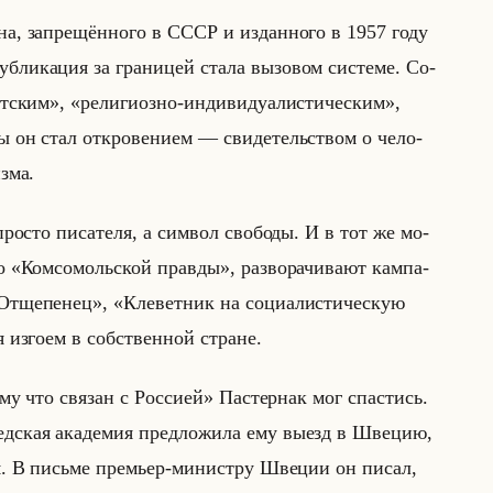
 за­пре­щён­но­го в СССР и из­дан­но­го в 1957 году
­ли­ка­ция за гра­ни­цей стала вы­зо­вом си­сте­ме. Со­
советским», «религиозно-индивидуалистическим»,
н стал от­кро­ве­ни­ем — сви­де­тельством о че­ло­
з­ма.
ро­сто пи­са­те­ля, а сим­вол сво­бо­ды. И в тот же мо­
о «Комсомольской правды», раз­во­ра­чи­ва­ют кам­па­
«Отщепенец», «Клеветник на социалистическую
 из­го­ем в соб­ствен­ной стране.
ому что связан с Россией» Па­стер­нак мог спа­стись.
­ская ака­де­мия пред­ло­жи­ла ему выезд в Шве­цию,
­ся. В письме пре­мьер-ми­ни­стру Шве­ции он писал,