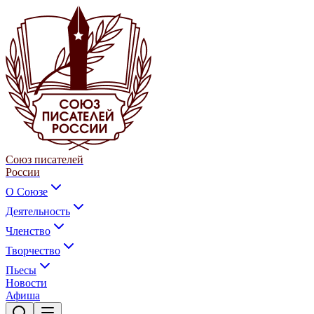
Союз писателей
России
О Союзе
Деятельность
Членство
Творчество
Пьесы
Новости
Афиша