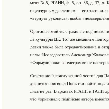
мент № 5, РГАНИ, ф. 5, оп. 36, д. 37, л. 18)
с цен­зур­ным дав­ле­ни­ем — его за­ста­ви­л
«вернуть рукопись», якобы «незавершён
Ори­ги­нал этой те­ле­грам­мы с под­пи­сью поэт
ла культу­ры ЦК. Тот же ме­ха­низм по­вто­ри
лев­ки также была от­ре­дак­ти­ро­ва­на и от
на­лы. Ис­сле­до­ва­тель Алек­сандр Жол­ко
«Формулировки в телеграмме не пастернак
Сочетание “незаслуженной чести” для Пас
хра­нит­ся ори­ги­нал По­пыт­ки найти под­ли
лись не раз. В ар­хи­вах РГАНИ и ГАЛИ хра­
что «оригинал с подписью автора имеется