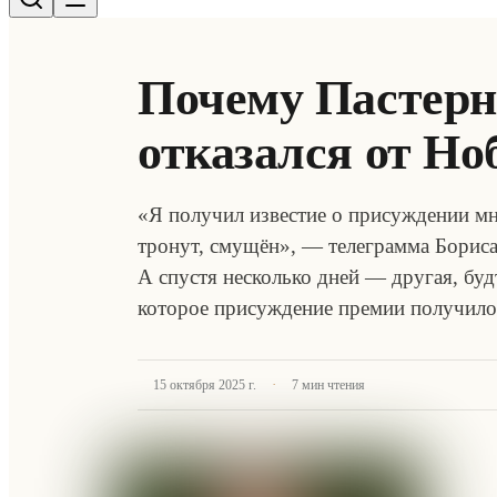
Почему Пастерн
отказался от Но
«Я получил известие о присуждении мн
тронут, смущён», — телеграмма Бориса
А спустя несколько дней — другая, буд
которое присуждение премии получило
·
15 октября 2025 г.
7
мин чтения