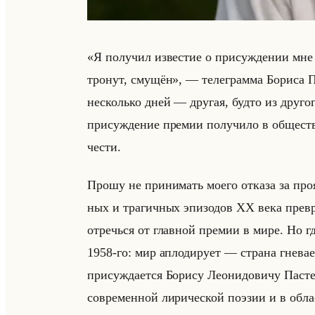
«Я получил известие о присуждении мне 
тронут, смущён», — те­ле­грам­ма Бо­ри­са П
несколько дней — дру­гая, будто из дру­го
присуждение премии получило в обществе
чести.
Прошу не принимать моего отказа за про
ных и тра­гич­ных эпи­зо­дов XX века пре­вра
от­речься от глав­ной пре­мии в мире. Но где к
1958-го: мир ап­ло­ди­ру­ет — стра­на гне­ва­е
при­суж­да­ет­ся Бо­ри­су Лео­ни­до­ви­чу П
современной лирической поэзии и в обла