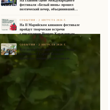
На главной сцене Международного
фестиваля «Белый июнь» прошел
поэтический вечер, объединивший
авторов Союза писателей России
СОБЫТИЯ
·
2 АВГУСТА 2026 Г.
На II Марийском книжном фестивале
пройдут творческие встречи
с писателями Игорем Карауловым
и Платоном Бесединым
СОБЫТИЯ
·
2 АВГУСТА 2026 Г.
Кто помог Евгению Петрову стать
классиком? Сергей Беляков
прочитал лекцию на фестивале
«Белый июнь»