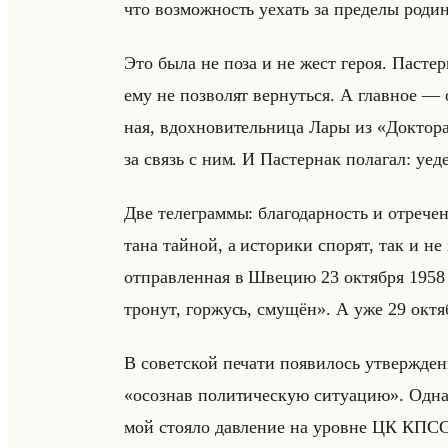
что воз­мож­ность уехать за пре­де­лы ро­д
Это была не поза и не жест героя. Па­стер­н
ему не поз­во­лят вер­нуться. А глав­ное — 
ная, вдох­но­ви­тельни­ца Лары из «Доктора
за связь с ним. И Па­стер­нак по­ла­гал: уе
Две те­ле­грам­мы: бла­го­дар­ность и от­ре­ч
та­на тайной, а ис­то­ри­ки спо­рят, так и н
от­прав­лен­ная в Шве­цию 23 ок­тяб­ря 1958
тронут, горжусь, смущён». А уже 29 ок­тяб­
В со­вет­ской пе­ча­ти по­яви­лось утвер­жде­
«осознав политическую ситуацию». Од­на­ко 
мой сто­яло дав­ле­ние на уровне ЦК КПСС. С