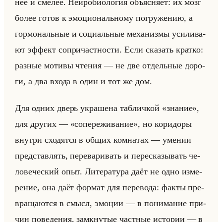
нее и сме­лее. Нейро­био­ло­гия объяс­ня­ет: их мозг
более готов к эмо­ци­онально­му по­гру­же­нию, а
гор­мо­нальные и со­ци­альные ме­ха­низ­мы уси­ли­ва­
ют эф­фект со­при­част­но­сти. Если ска­зать крат­ко:
раз­ные мо­ти­вы чте­ния — не две от­дельные до­ро­
ги, а два входа в один и тот же дом.
Для одних дверь укра­ше­на таб­лич­кой «знание»,
для дру­гих — «сопереживание», но ко­ри­до­ры
внут­ри схо­дят­ся в общих ком­на­тах — уме­нии
пред­став­лять, пе­ре­ва­ри­вать и пе­ре­ска­зы­вать че­
ло­ве­че­ский опыт. Ли­те­ра­ту­ра даёт не одно из­ме­
ре­ние, она даёт фор­мат для пе­ре­во­да: факты пре­
вра­ща­ют­ся в смысл, эмо­ции — в по­ни­ма­ние при­
чин по­ве­де­ния, за­мкну­тые част­ные ис­то­рии — в