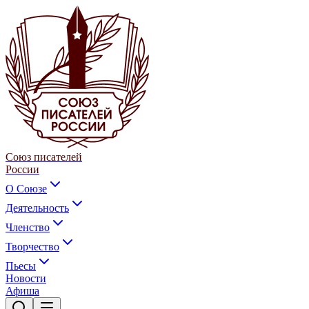
Союз писателей
России
О Союзе
Деятельность
Членство
Творчество
Пьесы
Новости
Афиша