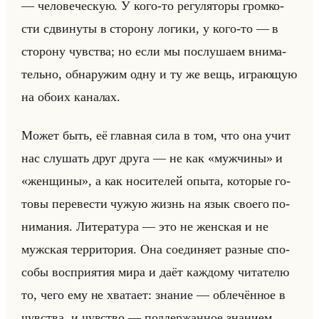
— че­ло­ве­че­скую. У кого-то ре­гу­ля­то­ры гром­ко­
сти сдви­ну­ты в сто­ро­ну ло­ги­ки, у кого-то — в
сто­ро­ну чув­ства; но если мы по­слу­ша­ем вни­ма­
тельно, об­на­ру­жим одну и ту же вещь, иг­ра­ющую
на обоих ка­на­лах.
Может быть, её глав­ная сила в том, что она учит
нас слу­шать друг друга — не как «мужчины» и
«женщины», а как но­си­те­лей опыта, ко­то­рые го­
то­вы пе­ре­ве­сти чужую жизнь на язык сво­его по­
ни­ма­ния. Ли­те­ра­ту­ра — это не жен­ская и не
муж­ская тер­ри­то­рия. Она со­еди­ня­ет раз­ные спо­
со­бы вос­при­ятия мира и даёт каж­до­му чи­та­те­лю
то, чего ему не хва­та­ет: зна­ние — об­ле­чён­ное в
чув­ства, и чув­ство — под­дер­жан­ное зна­ни­ем.