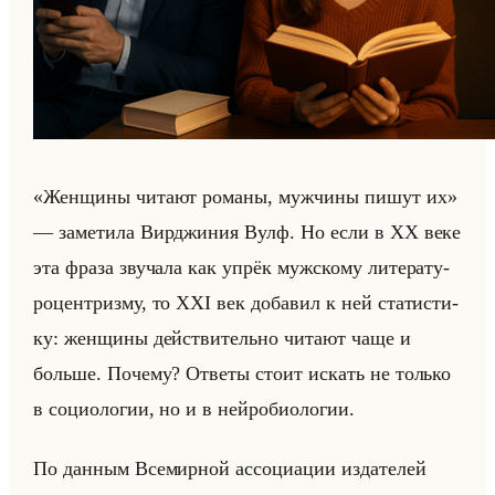
«Женщины читают романы, мужчины пишут их»
— за­ме­ти­ла Вир­джи­ния Вулф. Но если в XX веке
эта фраза зву­ча­ла как упрёк муж­ско­му ли­те­ра­ту­
ро­цен­триз­му, то XXI век до­ба­вил к ней ста­ти­сти­
ку: жен­щи­ны действи­тельно чи­та­ют чаще и
больше. По­че­му? От­ве­ты стоит ис­кать не только
в со­цио­ло­гии, но и в нейро­био­ло­гии.
По дан­ным Все­мир­ной ас­со­ци­ации из­да­те­лей