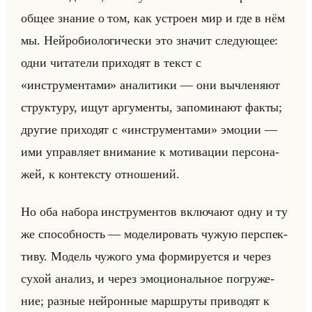
общее зна­ние о том, как устро­ен мир и где в нём
мы. Нейро­био­ло­ги­че­ски это зна­чит сле­ду­ющее:
одни чи­та­те­ли при­хо­дят в текст с
«инструментами» ана­ли­ти­ки — они вы­чле­ня­ют
струк­ту­ру, ищут ар­гу­мен­ты, за­по­ми­на­ют факты;
дру­гие при­хо­дят с «инструментами» эмо­ции —
ими управ­ля­ет вни­ма­ние к мо­ти­ва­ции пер­со­на­
жей, к кон­тек­сту от­но­ше­ний.
Но оба на­бо­ра ин­стру­мен­тов вклю­ча­ют одну и ту
же спо­соб­ность — мо­де­ли­ро­вать чужую пер­спек­
ти­ву. Мо­дель чу­жо­го ума фор­ми­ру­ет­ся и через
сухой ана­лиз, и через эмо­ци­ональное по­гру­же­
ние; раз­ные нейрон­ные марш­ру­ты при­во­дят к