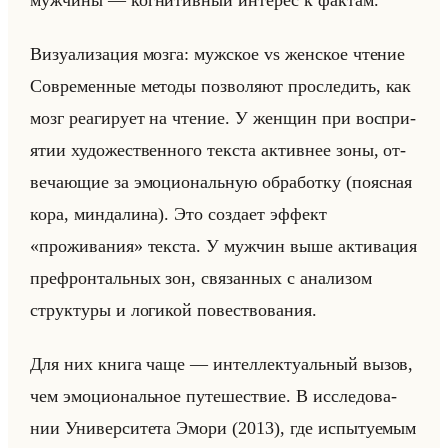
муж­чи­ны — ко­гни­тив­ный ин­те­рес к фак­там.
Ви­зу­али­за­ция мозга: муж­ское vs жен­ское чте­ние
Со­вре­мен­ные ме­то­ды поз­во­ля­ют про­сле­дить, как
мозг ре­аги­ру­ет на чте­ние. У жен­щин при вос­при­
ятии ху­до­же­ствен­но­го тек­ста ак­тив­нее зоны, от­
ве­ча­ющие за эмо­ци­ональную об­ра­бот­ку (по­яс­ная
кора, мин­да­ли­на). Это со­зда­ет эф­фект
«проживания» тек­ста. У муж­чин выше ак­ти­ва­ция
пре­фрон­тальных зон, свя­зан­ных с ана­ли­зом
струк­ту­ры и ло­ги­кой по­вест­во­ва­ния.
Для них книга чаще — ин­тел­лек­ту­альный вызов,
чем эмо­ци­ональное пу­те­ше­ствие. В ис­сле­до­ва­
нии Уни­вер­си­те­та Эмори (2013), где ис­пы­ту­емым