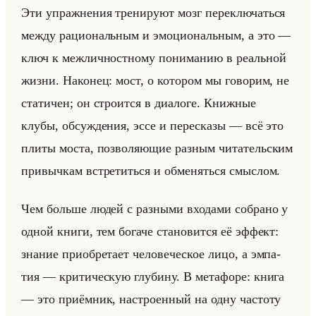
Эти упраж­не­ния тре­ни­ру­ют мозг пе­ре­клю­чаться
между ра­ци­ональным и эмо­ци­ональным, а это —
ключ к меж­лич­ност­но­му по­ни­ма­нию в ре­альной
жизни. На­ко­нец: мост, о ко­то­ром мы го­во­рим, не
ста­ти­чен; он стро­ит­ся в диа­ло­ге. Книж­ные
клубы, об­суж­де­ния, эссе и пе­ре­ска­зы — всё это
плиты моста, поз­во­ля­ющие раз­ным чи­та­тельским
при­выч­кам встре­титься и об­ме­няться смыс­лом.
Чем больше людей с раз­ны­ми вхо­да­ми со­бра­но у
одной книги, тем бо­га­че ста­но­вит­ся её эф­фект:
зна­ние при­об­ре­та­ет че­ло­ве­че­ское лицо, а эм­па­
тия — кри­ти­че­скую глу­би­ну. В ме­та­фо­ре: книга
— это при­ём­ник, на­стро­ен­ный на одну ча­сто­ту