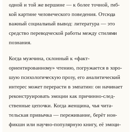
одной и той же вер­шине — к более точ­ной, гиб­
кой кар­тине че­ло­ве­че­ско­го по­ве­де­ния. От­сю­да
важ­ный со­ци­альный вывод: ли­те­ра­ту­ра — это
сред­ство пе­ре­вод­че­ской ра­бо­ты между сти­ля­ми
по­зна­ния.
Когда муж­чи­на, склон­ный к «факт-
ориентированному» чте­нию, по­гру­жа­ет­ся в хо­ро­
шую пси­хо­ло­ги­че­скую прозу, его ана­ли­ти­че­ский
ин­те­рес может пе­ре­ра­сти в эм­па­тию: он на­чи­на­ет
ре­кон­стру­иро­вать эмо­ции как при­чин­но-след­
ствен­ные це­поч­ки. Когда жен­щи­на, чья чи­та­
тельская при­выч­ка — пе­ре­жи­ва­ние, берёт нон-
фикшн или на­уч­но-по­пу­ляр­ную книгу, её эмо­ци­