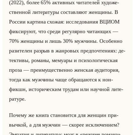
(2022), более 65% ак­тив­ных чи­та­те­лей ху­до­же­
ствен­ной ли­те­ра­ту­ры со­став­ля­ют жен­щи­ны. В
Рос­сии кар­ти­на схо­жая: ис­сле­до­ва­ния ВЦИОМ
фик­си­ру­ют, что среди ре­гу­ляр­но чи­та­ющих —
70% жен­щи­ны и лишь 30% муж­чи­ны. Осо­бен­но
ра­зи­те­лен раз­рыв в жан­ро­вых пред­по­чте­ни­ях: де­
тек­ти­вы, ро­ма­ны, ме­му­ары и пси­хо­ло­ги­че­ская
проза — пре­иму­ще­ствен­но жен­ская ауди­то­рия,
тогда как муж­чи­ны чаще об­ра­ща­ют­ся к нон-
фикшн, ис­то­ри­че­ским тру­дам или на­уч­ной ли­те­
ра­ту­ре.
По­че­му же книга ста­но­вит­ся для жен­щин при­
выч­кой, а для муж­чин — ско­рее ис­клю­че­ни­ем?
Эм­па­тия и ли­те­ра­ту­ра: мозг в «режиме романа»