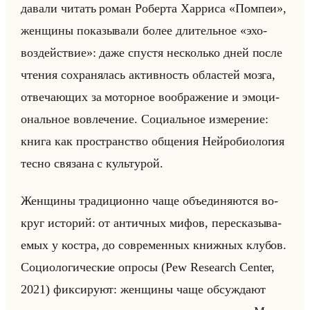
да­ва­ли чи­тать роман Ро­бер­та Хар­ри­са «Помпеи»,
жен­щи­ны по­ка­зы­ва­ли более дли­тельное «эхо-
воздействие»: даже спу­стя несколько дней после
чте­ния со­хра­ня­лась ак­тив­ность об­ла­стей мозга,
от­ве­ча­ющих за мо­тор­ное во­об­ра­же­ние и эмо­ци­
ональное во­вле­че­ние. Со­ци­альное из­ме­ре­ние:
книга как про­стран­ство об­ще­ния Нейро­био­ло­гия
тесно свя­за­на с культу­рой.
Жен­щи­ны тра­ди­ци­он­но чаще объеди­ня­ют­ся во­
круг ис­то­рий: от ан­тич­ных мифов, пе­ре­ска­зы­ва­
емых у ко­ст­ра, до со­вре­мен­ных книж­ных клу­бов.
Со­цио­ло­ги­че­ские опро­сы (Pew Research Center,
2021) фик­си­ру­ют: жен­щи­ны чаще об­суж­да­ют