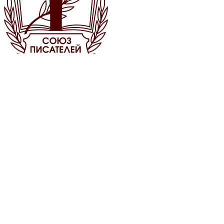
Союз писателей
России
Общероссийская общественная организация «Союз писателей
России»
Комсомольский пр-т, 13,
Москва, 119146
info@sprf.ru
О Союзе
О нас
Руководство