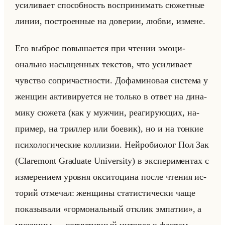
уси­ли­ва­ет спо­соб­ность вос­при­ни­мать сю­жет­ные
линии, по­стро­ен­ные на до­ве­рии, любви, из­мене.
Его вы­брос по­вы­ша­ет­ся при чте­нии эмо­ци­
онально на­сы­щен­ных тек­стов, что уси­ли­ва­ет
чув­ство со­при­част­но­сти. До­фа­ми­но­вая си­сте­ма у
жен­щин ак­ти­ви­ру­ет­ся не только в ответ на ди­на­
ми­ку сю­же­та (как у муж­чин, ре­аги­ру­ющих, на­
при­мер, на трил­лер или бо­евик), но и на тон­кие
пси­хо­ло­ги­че­ские кол­ли­зии. Нейро­био­лог Пол Зак
(Claremont Graduate University) в экс­пе­ри­мен­тах с
из­ме­ре­ни­ем уров­ня ок­си­то­ци­на после чте­ния ис­
то­рий от­ме­чал: жен­щи­ны ста­ти­сти­че­ски чаще
по­ка­зы­ва­ли «гормональный отклик эмпатии», а