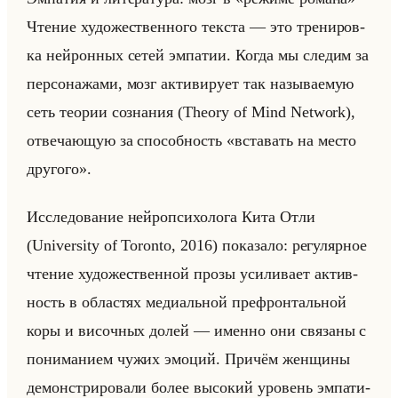
Чте­ние ху­до­же­ствен­но­го тек­ста — это тре­ни­ров­
ка нейрон­ных сетей эм­па­тии. Когда мы сле­дим за
пер­со­на­жа­ми, мозг ак­ти­ви­ру­ет так на­зы­ва­емую
сеть тео­рии со­зна­ния (Theory of Mind Network),
от­ве­ча­ющую за спо­соб­ность «вставать на место
другого».
Ис­сле­до­ва­ние нейро­пси­хо­ло­га Кита Отли
(University of Toronto, 2016) по­ка­за­ло: ре­гу­ляр­ное
чте­ние ху­до­же­ствен­ной прозы уси­ли­ва­ет ак­тив­
ность в об­ла­стях ме­ди­альной пре­фрон­тальной
коры и ви­соч­ных долей — имен­но они свя­за­ны с
по­ни­ма­ни­ем чужих эмо­ций. При­чём жен­щи­ны
де­мон­стри­ро­ва­ли более вы­со­кий уро­вень эм­па­ти­