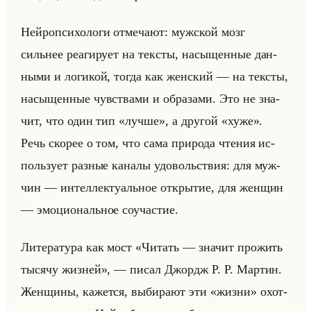
Нейро­пси­хо­ло­ги от­ме­ча­ют: муж­ской мозг
сильнее ре­аги­ру­ет на тек­сты, на­сы­щен­ные дан­
ны­ми и ло­ги­кой, тогда как жен­ский — на тек­сты,
на­сы­щен­ные чув­ства­ми и об­ра­за­ми. Это не зна­
чит, что один тип «лучше», а дру­гой «хуже».
Речь ско­рее о том, что сама при­ро­да чте­ния ис­
пользу­ет раз­ные ка­на­лы удо­вольствия: для муж­
чин — ин­тел­лек­ту­альное от­кры­тие, для жен­щин
— эмо­ци­ональное со­уча­стие.
Ли­те­ра­ту­ра как мост «Читать — значит прожить
тысячу жизней», — писал Джордж Р. Р. Мар­тин.
Жен­щи­ны, ка­жет­ся, вы­би­ра­ют эти «жизни» охот­