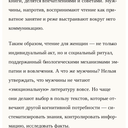
книги, де­лят­ся впе­чат­ле­ни­ями и со­ве­та­ми. Муж­
чи­ны, на­про­тив, вос­при­ни­ма­ют чте­ние как при­
ват­ное за­ня­тие и реже вы­стра­ива­ют во­круг него
ком­му­ни­ка­цию.
Таким об­ра­зом, чте­ние для жен­щин — не только
ин­ди­ви­ду­альный акт, но и со­ци­альный ри­ту­ал,
под­дер­жан­ный био­ло­ги­че­ски­ми ме­ха­низ­ма­ми эм­
па­тии и во­вле­че­ния. А что же муж­чи­ны? Нельзя
утвер­ждать, что муж­чи­ны не чи­та­ют
«эмоциональную» ли­те­ра­ту­ру вовсе. Но чаще
они де­ла­ют выбор в пользу тек­стов, ко­то­рые от­
ве­ча­ют дру­гой ко­гни­тив­ной по­треб­но­сти — си­
сте­ма­ти­зи­ро­вать зна­ния, кон­тро­ли­ро­вать ин­фор­
ма­цию, ис­сле­до­вать факты.