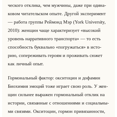
че­ско­го от­кли­ка, чем муж­чи­ны, даже при оди­на­
ко­вом чи­та­тельском опыте. Дру­гой экс­пе­ри­мент
— ра­бо­та груп­пы Реймонд Мэр (York University,
2010): жен­щин чаще ха­рак­те­ри­зу­ет «высокий
уровень нарративного транспорта» — то есть
спо­соб­ность бук­вально «погружаться» в ис­то­
рию, со­пе­ре­жи­вать ге­ро­ям и про­жи­вать сюжет
как лич­ный опыт.
Гор­мо­нальный фак­тор: ок­си­то­цин и до­фа­мин
Био­хи­мия эмо­ций тоже иг­ра­ет свою роль. У жен­
щин сильнее вы­ра­жен гор­мо­нальный от­клик на
ис­то­рии, свя­зан­ные с от­но­ше­ни­ями и со­ци­альны­
ми свя­зя­ми. Ок­си­то­цин, гор­мон при­вя­зан­но­сти,