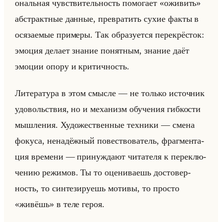
ональная чув­стви­тельность по­мо­га­ет «оживить»
аб­стракт­ные дан­ные, пре­вра­тить сухие факты в
ося­за­емые при­ме­ры. Так об­ра­зу­ет­ся пе­ре­крё­сток:
эмо­ция де­ла­ет зна­ние по­нят­ным, зна­ние даёт
эмо­ции опору и кри­тич­ность.
Ли­те­ра­ту­ра в этом смыс­ле — не только ис­точ­ник
удо­вольствия, но и ме­ха­низм обу­че­ния гиб­ко­сти
мыш­ле­ния. Ху­до­же­ствен­ные тех­ни­ки — смена
фо­ку­са, нена­дёж­ный по­вест­во­ва­тель, фраг­мен­та­
ция вре­ме­ни — при­нуж­да­ют чи­та­те­ля к пе­ре­клю­
че­нию ре­жи­мов. Ты то оце­ни­ва­ешь до­сто­вер­
ность, то син­те­зи­ру­ешь мо­ти­вы, то про­сто
«живёшь» в теле героя.