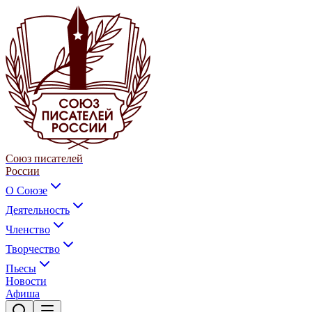
Союз писателей
России
О Союзе
Деятельность
Членство
Творчество
Пьесы
Новости
Афиша