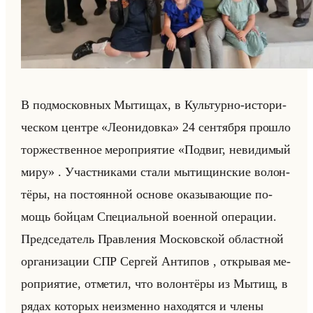
В под­мос­ков­ных Мы­ти­щах, в Культур­но-ис­то­ри­
че­ском цен­тре «Леонидовка» 24 сен­тяб­ря про­шло
тор­же­ствен­ное ме­ро­при­ятие «Подвиг, невидимый
миру» . Участ­ни­ка­ми стали мы­ти­щин­ские во­лон­
тё­ры, на по­сто­ян­ной ос­но­ве ока­зы­ва­ющие по­
мощь бойцам Спе­ци­альной во­ен­ной опе­ра­ции.
Пред­се­да­тель Прав­ле­ния Мос­ков­ской об­ласт­ной
ор­га­ни­за­ции СПР Сер­гей Ан­ти­пов , от­кры­вая ме­
ро­при­ятие, от­ме­тил, что во­лон­тё­ры из Мытищ, в
рядах ко­то­рых неиз­мен­но на­хо­дят­ся и члены