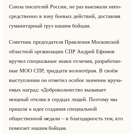
Союза пи­са­те­лей Рос­сии, не раз вы­ез­жа­ли непо­
сред­ствен­но в зону бо­евых действий, до­став­ляя
гу­ма­ни­тар­ный груз нашим бойцам.
Со­вет­ник пред­се­да­те­ля Прав­ле­ния Мос­ков­ской
об­ласт­ной ор­га­ни­за­ции СПР Ан­дрей Ефи­мов
вру­чил спе­ци­альные знаки от­ли­чия, раз­ра­бо­тан­
ные МОО СПР, трид­ца­ти во­лон­тё­рам. В своём
вы­ступ­ле­нии он от­ме­тил осо­бое зна­че­ние вру­ча­
емых на­град: «Добровольчество вызывает
мощный отклик в сердцах людей. Поэтому мы
пришли к идее создания специальной
общественной медали – в благодарность тем, кто
помогает нашим бойцам.