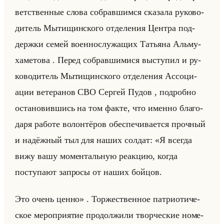
вет­ствен­ные слова со­брав­шим­ся ска­за­ла ру­ко­во­
ди­тель Мы­ти­щин­ско­го от­де­ле­ния Цен­тра под­
держ­ки семей во­ен­но­слу­жа­щих Та­тья­на Альму­
ха­ме­то­ва . Перед со­брав­ши­ми­ся вы­сту­пил и ру­
ко­во­ди­тель Мы­ти­щин­ско­го от­де­ле­ния Ас­со­ци­
ации ве­те­ра­нов СВО Сер­гей Пудов , по­дроб­но
оста­но­вив­шись на том факте, что имен­но бла­го­
да­ря ра­бо­те во­лон­тё­ров обес­пе­чи­ва­ет­ся проч­ный
и на­дёж­ный тыл для наших сол­дат: «Я всегда
вижу вашу моментальную реакцию, когда
поступают запросы от наших бойцов.
Это очень ценно» . Тор­же­ствен­ное пат­ри­оти­че­
ское ме­ро­при­ятие про­дол­жи­ли твор­че­ские но­ме­