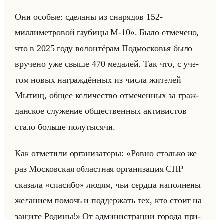
Они особые: сделаны из снарядов 152-
миллиметровой гаубицы М-10». Было от­ме­че­но,
что в 2025 году во­лон­тё­рам Под­мос­ко­вья было
вру­че­но уже свыше 470 ме­да­лей. Так что, с уче­
том новых на­граж­дён­ных из числа жи­те­лей
Мытищ, общее ко­ли­че­ство от­ме­чен­ных за граж­
дан­ское слу­же­ние об­ще­ствен­ных ак­ти­ви­стов
стало больше по­лу­ты­ся­чи.
Как от­ме­ти­ли ор­га­ни­за­то­ры: «Ровно столько же
раз Московская областная организация СПР
сказала «спасибо» людям, чьи серд­ца на­пол­не­ны
же­ла­ни­ем по­мочь и под­дер­жать тех, кто стоит на
за­щи­те Ро­ди­ны!» От ад­ми­ни­стра­ции го­ро­да при­