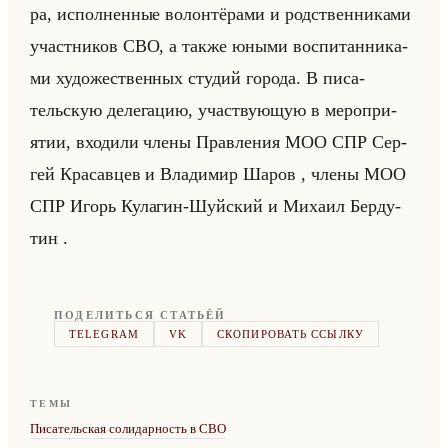
ра, ис­пол­нен­ные во­лон­тё­ра­ми и род­ствен­ни­ка­ми
участ­ни­ков СВО, а также юными вос­пи­тан­ни­ка­
ми ху­до­же­ствен­ных сту­дий го­ро­да. В пи­са­
тельскую де­ле­га­цию, участ­ву­ющую в ме­ро­при­
ятии, вхо­ди­ли члены Прав­ле­ния МОО СПР Сер­
гей Кра­сав­цев и Вла­ди­мир Шаров , члены МОО
СПР Игорь Ку­ла­гин-Шуйский и Ми­ха­ил Бер­ду­
тин .
ПОДЕЛИТЬСЯ СТАТЬЁЙ
TELEGRAM
VK
СКОПИРОВАТЬ ССЫЛКУ
ТЕМЫ
Писательская солидарность в СВО