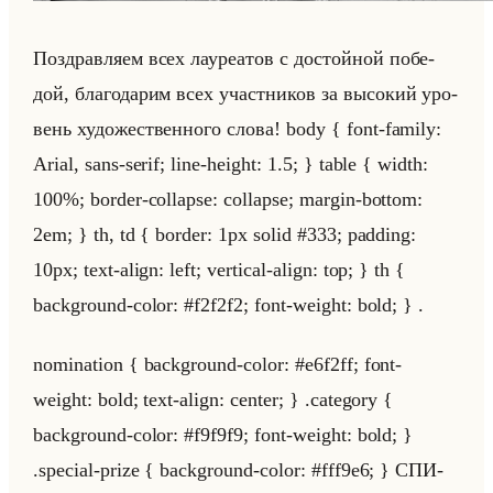
По­здрав­ля­ем всех ла­уре­атов с до­стойной по­бе­
дой, бла­го­да­рим всех участ­ни­ков за вы­со­кий уро­
вень ху­до­же­ствен­но­го слова! body { font-family:
Arial, sans-serif; line-height: 1.5; } table { width:
100%; border-collapse: collapse; margin-bottom:
2em; } th, td { border: 1px solid #333; padding:
10px; text-align: left; vertical-align: top; } th {
background-color: #f2f2f2; font-weight: bold; } .
nomination { background-color: #e6f2ff; font-
weight: bold; text-align: center; } .category {
background-color: #f9f9f9; font-weight: bold; }
.special-prize { background-color: #fff9e6; } СПИ­