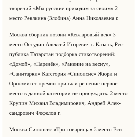
тво­ре­ний «Мы русские приходим за своим» 2
место Ре­вя­ки­на (Зло­би­на) Анна Ни­ко­ла­ев­на г.
Москва сбор­ник по­эзии «Кевларовый век» 3
место Осту­дин Алек­сей Иго­ре­вич г. Ка­зань, Рес­
пуб­ли­ка Та­тар­стан под­бор­ка сти­хо­тво­ре­ний:
«Домой», «Паренёк», «Ранение на весну»,
«Санитарки» Ка­те­го­рия «Синопсис» Жюри и
Орг­ко­ми­тет пре­мии при­ня­ли ре­ше­ние пер­вое
место в дан­ной ка­те­го­рии не при­суж­дать. 2 место
Кру­пин Ми­ха­ил Вла­ди­ми­ро­вич, Ан­дрей Алек­
сан­дро­вич Фе­фе­лов г.
Москва Си­ноп­сис «Три товарища» 3 место Еси­