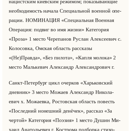
на­цист­ским ки­ев­ским ре­жи­мом; по­ка­зы­ва­ющие
необ­хо­ди­мость на­ча­ла Спе­ци­альной во­ен­ной опе­
ра­ции. НО­МИ­НА­ЦИЯ «Специальная Военная
Операция: подвиг во имя жизни» Ка­те­го­рия
«Проза» 1 место Че­ре­па­нов Рус­лан Алек­се­евич с.
Ко­ло­сов­ка, Ом­ская об­ласть рас­ска­зы
«(Не)Правда», «Без пилота», «Капля молока» 2
место Мальке­вич Алек­сандр Алек­сан­дро­вич г.
Санкт-Пе­тер­бург цикл очер­ков «Харьковский
дневник» 3 место Мо­жа­ев Алек­сандр Ни­ко­ла­
евич х. Мо­жа­ев­ка, Ро­стов­ская об­ласть по­весть
«Последний нонешний денёчек», рас­сказ «За
чертой» Ка­те­го­рия «Поэзия» 1 место Душин Ми­
ха­ил Ана­то­лье­вич г. Ко­стро­ма под­бор­ка сти­хо­