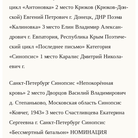
цикл «Антоновка» 2 место Крю­ков (Крю­ков-Дон­
ской) Ев­ге­ний Пет­ро­вич г. До­нецк, ДНР Поэма
«Калиновка» 3 место Елин Вла­ди­мир Алек­сан­
дро­вич г. Ев­па­то­рия, Рес­пуб­ли­ка Крым По­эти­че­
ский цикл «Последнее письмо» Ка­те­го­рия
«Синопсис» 1 место Ка­ра­лис Дмит­рий Ни­ко­ла­
евич г.
Санкт-Пе­тер­бург Си­ноп­сис «Непокорённая
кровь» 2 место Двор­цов Ва­си­лий Вла­ди­ми­ро­вич
д. Сте­панько­во, Мос­ков­ская об­ласть Си­ноп­сис
«Ковчег, 1943» 3 место Счаст­лив­це­ва Ека­те­ри­на
Сер­ге­ев­на г. Санкт-Пе­тер­бург Си­ноп­сис
«Бессмертный батальон» НО­МИ­НА­ЦИЯ