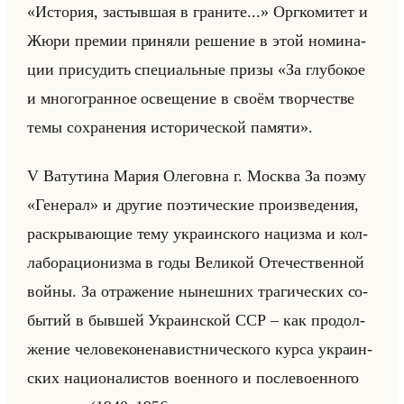
«История, застывшая в граните...» Орг­ко­ми­тет и
Жюри пре­мии при­ня­ли ре­ше­ние в этой но­ми­на­
ции при­су­дить спе­ци­альные призы «За глубокое
и многогранное освещение в своём творчестве
темы сохранения исторической памяти».
V Ва­ту­ти­на Мария Оле­гов­на г. Москва За поэму
«Генерал» и дру­гие по­эти­че­ские про­из­ве­де­ния,
рас­кры­ва­ющие тему укра­ин­ско­го на­циз­ма и кол­
ла­бо­ра­ци­ониз­ма в годы Ве­ли­кой Оте­че­ствен­ной
войны. За от­ра­же­ние ны­неш­них тра­ги­че­ских со­
бы­тий в быв­шей Укра­ин­ской ССР – как про­дол­
же­ние че­ло­ве­ко­не­на­вист­ни­че­ско­го курса укра­ин­
ских на­ци­она­ли­стов во­ен­но­го и по­сле­во­ен­но­го