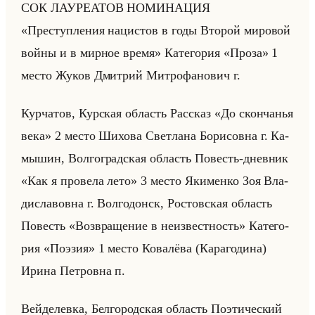
СОК ЛА­УРЕ­АТОВ НО­МИ­НА­ЦИЯ
«Преступления нацистов в годы Второй мировой
войны и в мирное время» Ка­те­го­рия «Проза» 1
место Жуков Дмит­рий Мит­ро­фа­но­вич г.
Кур­ча­тов, Кур­ская об­ласть Рас­сказ «До скончанья
века» 2 место Ши­хо­ва Свет­ла­на Бо­ри­сов­на г. Ка­
мы­шин, Вол­го­град­ская об­ласть По­весть-днев­ник
«Как я провела лето» 3 место Яки­мен­ко Зоя Вла­
ди­сла­вов­на г. Вол­го­донск, Ро­стов­ская об­ласть
По­весть «Возвращение в неизвестность» Ка­те­го­
рия «Поэзия» 1 место Ко­ва­лё­ва (Ка­ра­го­ди­на)
Ирина Пет­ров­на п.
Вейде­лев­ка, Бел­го­род­ская об­ласть По­эти­че­ский