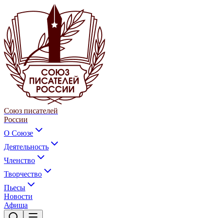
Союз писателей
России
О Союзе
Деятельность
Членство
Творчество
Пьесы
Новости
Афиша