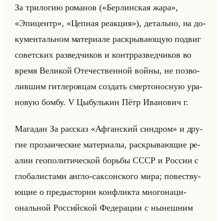
За три­ло­гию ро­ма­нов («Берлинская жара»,
«Эпицентр», «Цепная реакция»), де­тально, на до­
ку­мен­тальном ма­те­ри­але рас­кры­ва­ющую по­двиг
со­вет­ских раз­вед­чи­ков и контр­раз­вед­чи­ков во
время Ве­ли­кой Оте­че­ствен­ной войны, не поз­во­
лив­шим гит­ле­ров­цам со­здать смер­то­нос­ную ура­
но­вую бомбу. V Цы­булькин Пётр Ива­но­вич г.
Ма­га­дан За рас­сказ «Афганский синдром» и дру­
гие про­за­иче­ские ма­те­ри­алы, рас­кры­ва­ющие ре­
алии гео­по­ли­ти­че­ской борьбы СССР и Рос­сии с
гло­ба­ли­ста­ми англо-сак­сон­ско­го мира; по­вест­ву­
ющие о предыс­то­рии кон­флик­та мно­го­на­ци­
ональной Рос­сийской Фе­де­ра­ции с ны­неш­ним