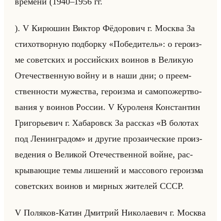
вре­ме­ни (1940–1956 гг.
). V Ки­рю­шин Вик­тор Фё­до­ро­вич г. Москва За
сти­хо­твор­ную под­бор­ку «Победитель»: о ге­ро­из­
ме со­вет­ских и рос­сийских во­инов в Ве­ли­кую
Оте­че­ствен­ную войну и в наши дни; о пре­ем­
ствен­но­сти му­же­ства, ге­ро­из­ма и са­мо­по­жерт­во­
ва­ния у во­инов Рос­сии. V Ку­ро­ле­ня Кон­стан­тин
Гри­го­рье­вич г. Ха­ба­ровск За рас­сказ «В болотах
под Ленинградом» и дру­гие про­за­иче­ские про­из­
ве­де­ния о Ве­ли­кой Оте­че­ствен­ной войне, рас­
кры­ва­ющие темы ли­ше­ний и мас­со­во­го ге­ро­из­ма
со­вет­ских во­инов и мир­ных жи­те­лей СССР.
V По­ля­ков-Катин Дмит­рий Ни­ко­ла­евич г. Москва