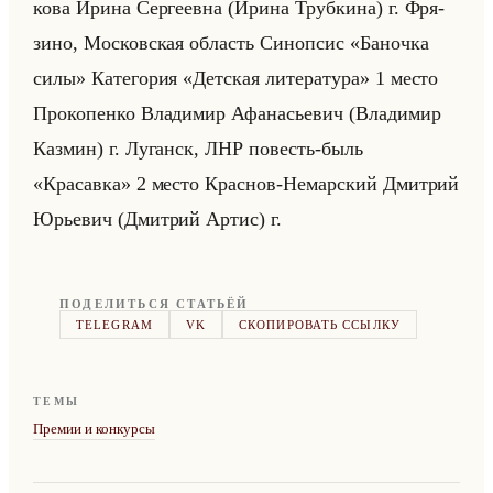
ко­ва Ирина Сер­ге­ев­на (Ирина Труб­ки­на) г. Фря­
зи­но, Мос­ков­ская об­ласть Си­ноп­сис «Баночка
силы» Ка­те­го­рия «Детская литература» 1 место
Про­ко­пен­ко Вла­ди­мир Афа­на­сье­вич (Вла­ди­мир
Каз­мин) г. Лу­ганск, ЛНР по­весть-быль
«Красавка» 2 место Крас­нов-Немар­ский Дмит­рий
Юрье­вич (Дмит­рий Артис) г.
ПОДЕЛИТЬСЯ СТАТЬЁЙ
TELEGRAM
VK
СКОПИРОВАТЬ ССЫЛКУ
ТЕМЫ
Премии и конкурсы