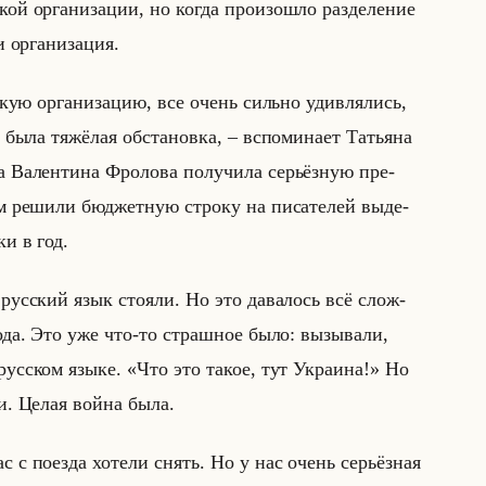
кой ор­га­ни­за­ции, но когда про­изо­шло раз­де­ле­ние
ор­га­ни­за­ция.
кую ор­га­ни­за­цию, все очень сильно удив­ля­лись,
ыла тя­жё­лая об­ста­нов­ка, – вспо­ми­на­ет Та­тья­на
Ва­лен­ти­на Фро­ло­ва по­лу­чи­ла се­рьёз­ную пре­
ре­ши­ли бюд­жет­ную стро­ку на пи­са­те­лей вы­де­
ки в год.
рус­ский язык сто­яли. Но это да­ва­лось всё слож­
­ода. Это уже что-то страш­ное было: вы­зы­ва­ли,
а рус­ском языке. «Что это такое, тут Украина!» Но
ли. Целая война была.
с по­ез­да хо­те­ли снять. Но у нас очень се­рьёз­ная