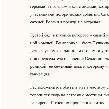
ге­ро­ями и по­зна­ко­миться с людьми, ко­т
участ­ни­ка­ми ис­то­ри­че­ских со­бы­тий. Ск
са­те­лей Рос­сии я преж­де не встре­чал.
Гу­стой сад, в глу­бине ко­то­ро­го – самый 
ной кры­шей. Во дво­ри­ке – бюст Пуш­ки­на
дать фрук­та­ми за длин­ным сто­лом, и устр
ния пред­се­да­те­ля прав­ле­ния Се­ва­сто­пол
ро­ни­ной, её се­мейный дом, к ко­то­ро­му «
га­ни­за­ция.
Рас­по­ло­же­на эта оби­тель муз в част­ном се
то­ро­пил­ся сюда на встре­чу с мест­ным ли­т
ла си­ре­на. Я спеш­но про­шёл в ка­лит­ку. – Т