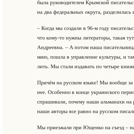
была ру­ко­во­ди­те­лем Крым­ской пи­са­тельс
на два фе­де­ральных окру­га, раз­де­ли­лась и 
– Когда мы со­зда­ли в 96-м году пи­са­тельс
что кому-то нужны ли­те­ра­то­ры, такая тут б
Ан­дре­ев­на. – А потом наша пи­са­тельни­ца 
мию, пошла в управ­ле­ние культу­ры, и там 
лить. Мы стали из­да­вать по че­ты­ре книж­
При­чём на рус­ском языке! Мы во­об­ще за 
нее. Осо­бен­но в конце укра­ин­ско­го пе­ри
спра­ши­ва­ли, по­че­му наши альма­на­хи н
наши ав­то­ры все равно на рус­ском пи­са­
Мы при­ез­жа­ли при Ющен­ко на съезд – нас 