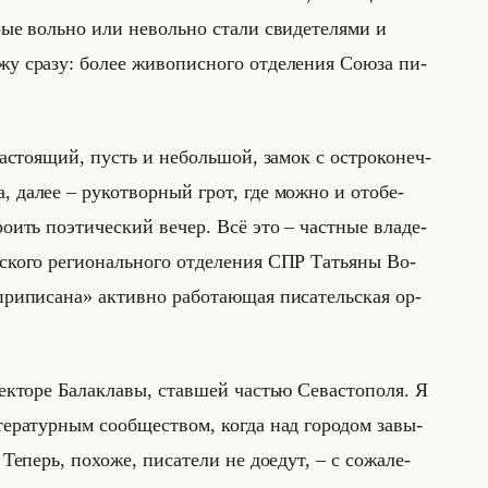
о­рые вольно или невольно стали сви­де­те­ля­ми и
ажу сразу: более жи­во­пис­но­го от­де­ле­ния Союза пи­
на­сто­ящий, пусть и небольшой, замок с ост­ро­ко­неч­
, далее – ру­ко­твор­ный грот, где можно и ото­бе­
о­ить по­эти­че­ский вечер. Всё это – част­ные вла­де­
ьско­го ре­ги­онально­го от­де­ле­ния СПР Та­тья­ны Во­
приписана» ак­тив­но ра­бо­та­ющая пи­са­тельская ор­
к­то­ре Ба­ла­кла­вы, став­шей ча­стью Се­ва­сто­по­ля. Я
е­ра­тур­ным со­об­ще­ством, когда над го­ро­дом за­вы­
е­перь, по­хо­же, пи­са­те­ли не до­едут, – с со­жа­ле­