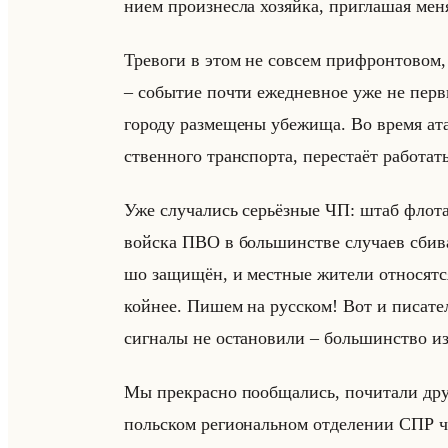
ни­ем про­из­нес­ла хо­зяйка, при­гла­шая мен
Тре­во­ги в этом не со­всем при­фрон­то­вом, 
– со­бы­тие почти еже­днев­ное уже не пер­в
го­ро­ду раз­ме­ще­ны убе­жи­ща. Во время ат
ствен­но­го транс­пор­та, пе­ре­ста­ёт ра­бо­тат
Уже слу­ча­лись се­рьёз­ные ЧП: штаб флота р
войска ПВО в большин­стве слу­ча­ев сби­ва
шо за­щи­щён, и мест­ные жи­те­ли от­но­сят­ся
койнее. Пишем на рус­ском! Вот и пи­са­те­ле
сиг­на­лы не оста­но­ви­ли – большин­ство и
Мы пре­крас­но по­об­ща­лись, по­чи­та­ли дру
польском ре­ги­ональном от­де­ле­нии СПР чис