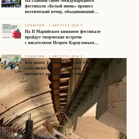
На главной сцене Международного
фестиваля «Белый июнь» прошел
поэтический вечер, объединивший
авторов Союза писателей России
СОБЫТИЯ
·
2 АВГУСТА 2026 Г.
На II Марийском книжном фестивале
пройдут творческие встречи
с писателями Игорем Карауловым
и Платоном Бесединым
СОБЫТИЯ
·
2 АВГУСТА 2026 Г.
Кто помог Евгению Петрову стать
классиком? Сергей Беляков
прочитал лекцию на фестивале
«Белый июнь»