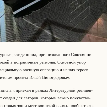
турные резиденции», ор­га­ни­зо­ван­но­го Со­юзом пи­
а­те­лей в по­гра­нич­ные ре­ги­оны. Ос­нов­ной упор
­ци­альную во­ен­ную опе­ра­цию и наших ге­ро­ев.
ито­гам про­ек­та Ильёй Ви­но­гра­до­вым.
­поль я при­ехал в рам­ках Ли­те­ра­тур­ной ре­зи­ден­
 со­здан для ав­то­ров, ко­то­рым важно по­чув­ство­
рон­то­вых зон и мест во­ин­ской славы, по­об­щаться с