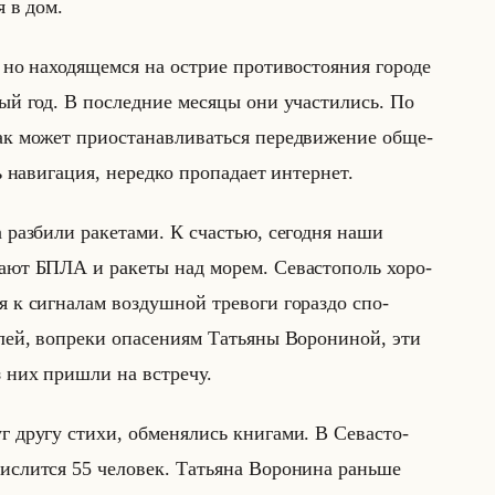
я в дом.
но на­хо­дя­щем­ся на острие про­ти­во­сто­яния го­ро­де
ый год. В по­след­ние ме­ся­цы они уча­сти­лись. По
ак может при­оста­нав­ли­ваться пе­ре­дви­же­ние об­ще­
ь на­ви­га­ция, неред­ко про­па­да­ет ин­тер­нет.
аз­би­ли ра­ке­та­ми. К сча­стью, се­год­ня наши
­ют БПЛА и ра­ке­ты над морем. Се­ва­сто­поль хо­ро­
 к сиг­на­лам воз­душ­ной тре­во­ги го­раз­до спо­
й, во­пре­ки опа­се­ни­ям Та­тья­ны Во­ро­ни­ной, эти
з них при­шли на встре­чу.
г другу стихи, об­ме­ня­лись кни­га­ми. В Се­ва­сто­
­лит­ся 55 че­ло­век. Та­тья­на Во­ро­ни­на раньше