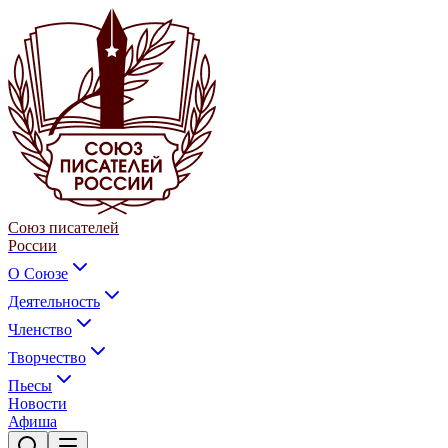
Союз писателей
России
О Союзе
Деятельность
Членство
Творчество
Пьесы
Новости
Афиша