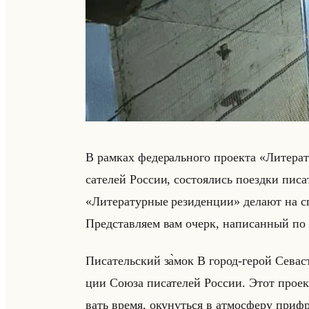
В рам­ках фе­де­рально­го про­ек­та «Литера
са­те­лей Рос­сии, со­сто­ялись по­езд­ки пи­с
«Литературные резиденции» де­ла­ют на спе
Пред­став­ля­ем вам очерк, на­пи­сан­ный по 
Пи­са­тельский за̀мок В город-герой Се­ва­сто
ции Союза пи­са­те­лей Рос­сии. Этот про­ект
вать время, оку­нуться в ат­мо­сфе­ру при­ф