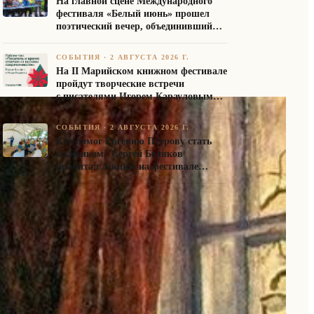
На главной сцене Международного
фестиваля «Белый июнь» прошел
поэтический вечер, объединивший
авторов Союза писателей России
СОБЫТИЯ
·
2 АВГУСТА 2026 Г.
На II Марийском книжном фестивале
пройдут творческие встречи
с писателями Игорем Карауловым
и Платоном Бесединым
СОБЫТИЯ
·
2 АВГУСТА 2026 Г.
Кто помог Евгению Петрову стать
классиком? Сергей Беляков
прочитал лекцию на фестивале
«Белый июнь»