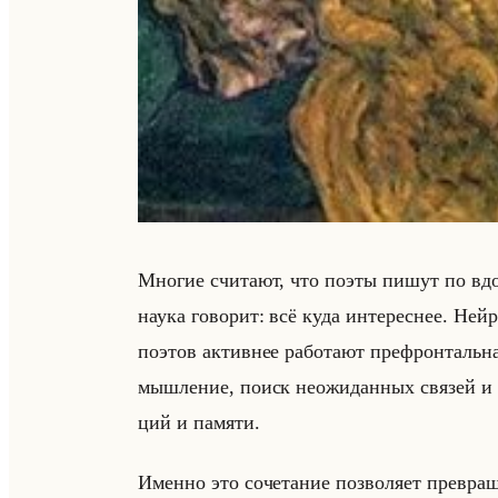
Мно­гие счи­та­ют, что поэты пишут по вдох
наука го­во­рит: всё куда ин­те­рес­нее. Нейр
по­этов ак­тив­нее ра­бо­та­ют пре­фрон­тальная
мыш­ле­ние, поиск неожи­дан­ных свя­зей и ак
ций и па­мя­ти.
Имен­но это со­че­та­ние поз­во­ля­ет пре­вра­