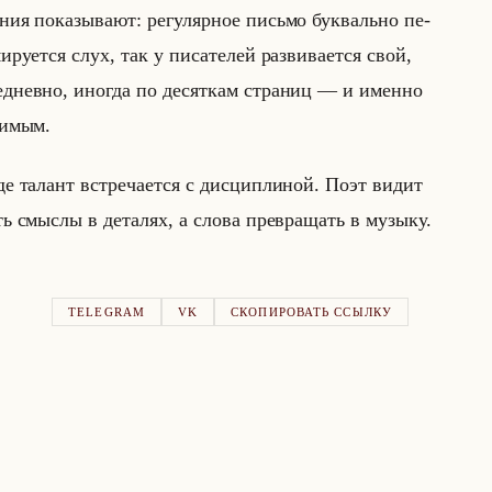
ния по­ка­зы­ва­ют: ре­гу­ляр­ное письмо бук­вально пе­
­ру­ет­ся слух, так у пи­са­те­лей раз­ви­ва­ет­ся свой,
же­днев­но, ино­гда по де­сят­кам стра­ниц — и имен­но
ри­мым.
где та­лант встре­ча­ет­ся с дис­ци­пли­ной. Поэт видит
ь смыс­лы в де­та­лях, а слова пре­вра­щать в му­зы­ку.
TELEGRAM
VK
СКОПИРОВАТЬ ССЫЛКУ