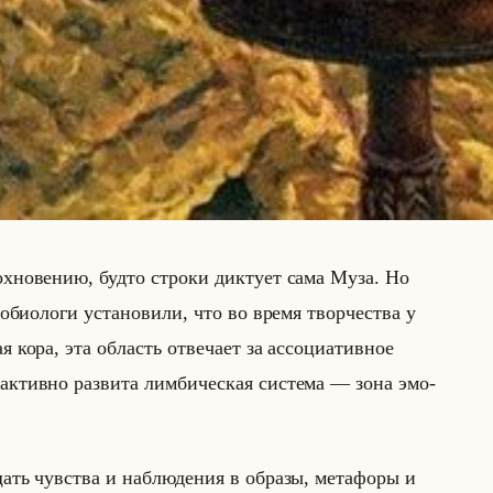
­но­ве­нию, будто стро­ки дик­ту­ет сама Муза. Но
о­био­ло­ги уста­но­ви­ли, что во время твор­че­ства у
 кора, эта об­ласть от­ве­ча­ет за ас­со­ци­атив­ное
­тив­но раз­ви­та лим­би­че­ская си­сте­ма — зона эмо­
щать чув­ства и на­блю­де­ния в об­ра­зы, ме­та­фо­ры и