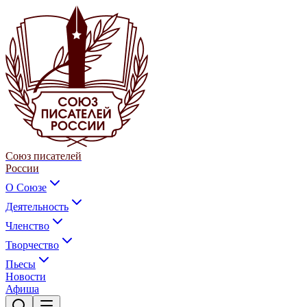
Союз писателей
России
О Союзе
Деятельность
Членство
Творчество
Пьесы
Новости
Афиша