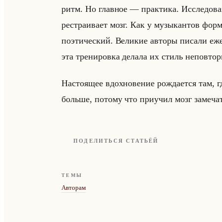
ритм. Но глав­ное — прак­ти­ка. Ис­сле­до­ва­
ре­стра­ива­ет мозг. Как у му­зы­кан­тов фор­ми
по­эти­че­ский. Ве­ли­кие ав­то­ры пи­са­ли е
эта тре­ни­ров­ка де­ла­ла их стиль непо­вто­
На­сто­ящее вдох­но­ве­ние рож­да­ет­ся там, 
больше, по­то­му что при­учил мозг за­ме­чат
ПОДЕЛИТЬСЯ СТАТЬЁЙ
ТЕМЫ
Авторам