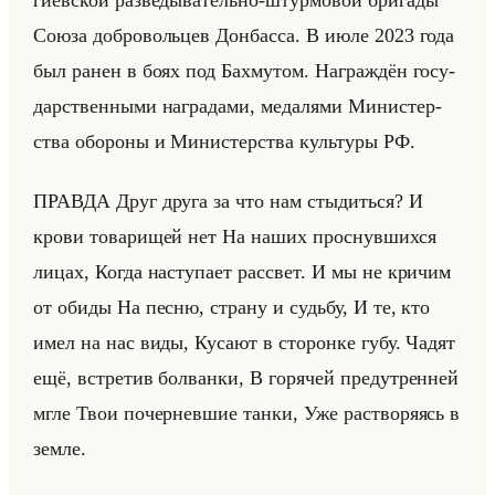
Союза доб­ро­вольцев Дон­бас­са. В июле 2023 года
был ранен в боях под Ба­хму­том. На­граж­дён го­су­
дар­ствен­ны­ми на­гра­да­ми, ме­да­ля­ми Ми­ни­стер­
ства обо­ро­ны и Ми­ни­стер­ства культу­ры РФ.
ПРАВ­ДА Друг друга за что нам сты­диться? И
крови то­ва­ри­щей нет На наших проснув­ших­ся
лицах, Когда на­сту­па­ет рас­свет. И мы не кри­чим
от обиды На песню, стра­ну и судьбу, И те, кто
имел на нас виды, Ку­са­ют в сто­рон­ке губу. Чадят
ещё, встре­тив бол­ван­ки, В го­ря­чей предут­рен­ней
мгле Твои по­чер­нев­шие танки, Уже рас­тво­ря­ясь в
земле.