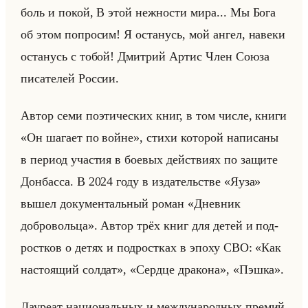
боль и покой, В этой неж­но­сти мира... Мы Бога
об этом по­про­сим! Я оста­нусь, мой ангел, на­ве­ки
оста­нусь с тобой! Дмит­рий Артис Член Союза
пи­са­те­лей Рос­сии.
Автор семи по­эти­че­ских книг, в том числе, книги
«Он шагает по войне», стихи ко­то­рой на­пи­са­ны
в пе­ри­од уча­стия в бо­евых действи­ях по за­щи­те
Дон­бас­са. В 2024 году в из­да­тельстве «Яуза»
вышел до­ку­мен­тальный роман «Дневник
добровольца». Автор трёх книг для детей и под­
рост­ков о детях и под­рост­ках в эпоху СВО: «Как
настоящий солдат», «Сердце дракона», «Пэшка».
Ла­уре­ат на­ци­ональных и меж­ду­на­род­ных пре­мий