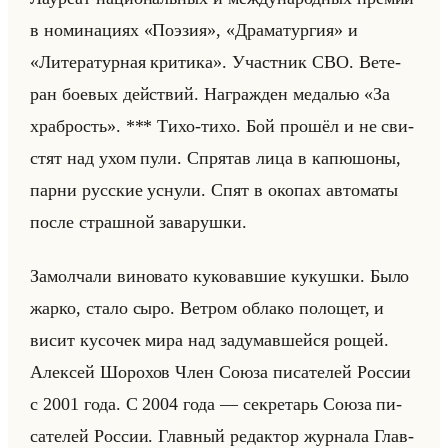
в но­ми­на­ци­ях «Поэзия», «Драматургия» и
«Литературная критика». Участ­ник СВО. Ве­те­
ран бо­евых действий. На­граж­ден ме­да­лью «За
храбрость». *** Тихо-тихо. Бой про­шёл и не сви­
стят над ухом пули. Спря­тав лица в ка­пю­шо­ны,
парни рус­ские усну­ли. Спят в око­пах ав­то­ма­ты
после страш­ной за­ва­руш­ки.
За­мол­ча­ли ви­но­ва­то ку­ко­вав­шие ку­куш­ки. Было
жарко, стало сыро. Вет­ром об­ла­ко по­ло­щет, и
висит ку­со­чек мира над за­ду­мав­шейся рощей.
Алек­сей Шо­ро­хов Член Союза пи­са­те­лей Рос­сии
с 2001 года. С 2004 года — сек­ре­тарь Союза пи­
са­те­лей Рос­сии. Глав­ный ре­дак­тор жур­на­ла Глав­