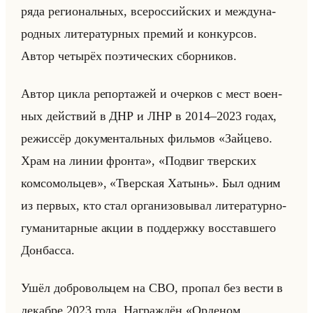
ряда ре­ги­ональных, все­рос­сийских и меж­ду­на­
род­ных ли­те­ра­тур­ных пре­мий и кон­кур­сов.
Автор че­ты­рёх по­эти­че­ских сбор­ни­ков.
Автор цикла ре­пор­та­жей и очер­ков с мест во­ен­
ных действий в ДНР и ЛНР в 2014–2023 годах,
ре­жис­сёр до­ку­мен­тальных фильмов «Зайцево.
Храм на линии фронта», «Подвиг тверских
комсомольцев», «Тверская Хатынь». Был одним
из пер­вых, кто стал ор­га­ни­зо­вы­вал ли­те­ра­тур­но-
гу­ма­ни­тар­ные акции в под­держ­ку вос­став­ше­го
Дон­бас­са.
Ушёл доб­ро­вольцем на СВО, про­пал без вести в
де­каб­ре 2023 года. На­граж­дён «Орденом