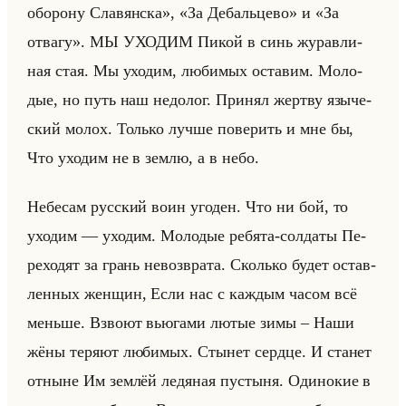
оборону Славянска», «За Дебальцево» и «За
отвагу». МЫ УХО­ДИМ Пикой в синь жу­рав­ли­
ная стая. Мы ухо­дим, лю­би­мых оста­вим. Мо­ло­
дые, но путь наш недо­лог. При­нял жерт­ву язы­че­
ский молох. Только лучше по­ве­рить и мне бы,
Что ухо­дим не в землю, а в небо.
Небе­сам рус­ский воин уго­ден. Что ни бой, то
ухо­дим — ухо­дим. Мо­ло­дые ре­бя­та-сол­да­ты Пе­
ре­хо­дят за грань невоз­вра­та. Сколько будет остав­
лен­ных жен­щин, Если нас с каж­дым часом всё
меньше. Взво­ют вью­га­ми лютые зимы – Наши
жёны те­ря­ют лю­би­мых. Сты­нет серд­це. И ста­нет
от­ныне Им зем­лёй ле­дя­ная пу­сты­ня. Оди­но­кие в