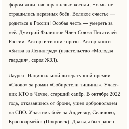
фо­ром жгли, нас шрап­не­лью ко­си­ли, Но мы не
стра­ши­лись нерав­ных боёв. Ве­ли­кое сча­стье —
ро­диться в Рос­сии! Осо­бая честь — уме­реть за
неё. Дмит­рий Фи­лип­пов Член Союза Пи­са­те­лей
Рос­сии. Автор пяти книг прозы. Автор книги
«Битва за Ленинград» (из­да­тельство «Молодая
гвардия», серия ЖЗЛ).
Ла­уре­ат На­ци­ональной ли­те­ра­тур­ной пре­мии
«Слово» за роман «Собиратели тишины». Участ­
ник КТО в Чечне, стар­ший сапёр. В ок­тяб­ре 2022
года, от­ка­зав­шись от брони, ушел доб­ро­вольцем
на СВО. Участ­ник боёв за Ав­де­ев­ку, Се­ли­до­во,
Крас­но­ар­мейск (По­кровск). Два­жды был ранен.