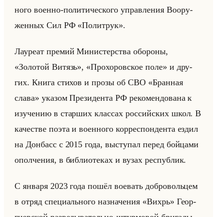
но­го во­ен­но-по­ли­ти­че­ско­го управ­ле­ния Во­ору­
жен­ных Сил РФ «Политрук».
Ла­уре­ат пре­мий Ми­ни­стер­ства обо­ро­ны,
«Золотой Витязь», «Прохоровское поле» и дру­
гих. Книга сти­хов и прозы об СВО «Бранная
слава» ука­зом Пре­зи­ден­та РФ ре­ко­мен­до­ва­на к
изу­че­нию в стар­ших клас­сах рос­сийских школ. В
ка­че­стве поэта и во­ен­но­го кор­ре­спон­ден­та ездил
на Дон­басс с 2015 года, вы­сту­пал перед бойца­ми
опол­че­ния, в биб­лио­те­ках и вузах рес­пуб­лик.
С ян­ва­ря 2023 года пошёл во­евать доб­ро­вольцем
в отряд спе­ци­ально­го на­зна­че­ния «Вихрь» Ге­ор­
ги­ев­ской раз­ве­ды­ва­тельно-штур­мо­вой бри­га­ды