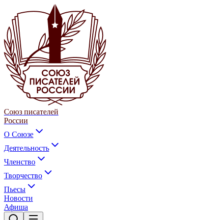
Союз писателей
России
О Союзе
Деятельность
Членство
Творчество
Пьесы
Новости
Афиша