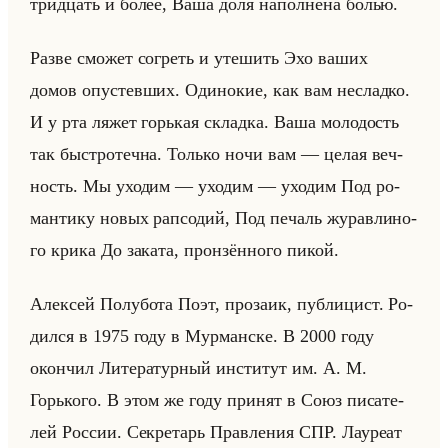
трид­цать и более, Ваша доля на­пол­не­на болью.
Разве смо­жет со­греть и уте­шить Эхо ваших
домов опу­стев­ших. Оди­но­кие, как вам неслад­ко.
И у рта ляжет горькая склад­ка. Ваша мо­ло­дость
так быст­ро­теч­на. Только ночи вам — целая веч­
ность. Мы ухо­дим — ухо­дим — ухо­дим Под ро­
ман­ти­ку новых рап­со­дий, Под пе­чаль жу­рав­ли­но­
го крика До за­ка­та, прон­зён­но­го пикой.
Алек­сей По­лу­бо­та Поэт, про­за­ик, пуб­ли­цист. Ро­
дил­ся в 1975 году в Мур­ман­ске. В 2000 году
окон­чил Ли­те­ра­тур­ный ин­сти­тут им. А. М.
Горько­го. В этом же году при­нят в Союз пи­са­те­
лей Рос­сии. Сек­ре­тарь Прав­ле­ния СПР. Ла­уре­ат