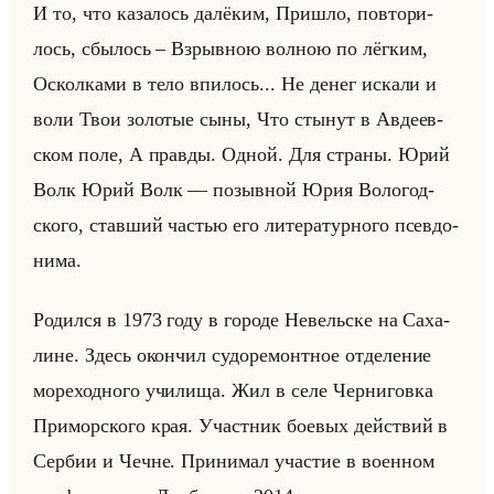
И то, что ка­за­лось да­лё­ким, При­шло, по­вто­ри­
лось, сбы­лось – Взрыв­ною вол­ною по лёг­ким,
Оскол­ка­ми в тело впи­лось... Не денег ис­ка­ли и
воли Твои зо­ло­тые сыны, Что сты­нут в Ав­де­ев­
ском поле, А прав­ды. Одной. Для стра­ны. Юрий
Волк Юрий Волк — по­зыв­ной Юрия Во­ло­год­
ско­го, став­ший ча­стью его ли­те­ра­тур­но­го псев­до­
ни­ма.
Ро­дил­ся в 1973 году в го­ро­де Невельске на Са­ха­
лине. Здесь окон­чил су­до­ре­монт­ное от­де­ле­ние
мо­ре­ход­но­го учи­ли­ща. Жил в селе Чер­ни­гов­ка
При­мор­ско­го края. Участ­ник бо­евых действий в
Сер­бии и Чечне. При­ни­мал уча­стие в во­ен­ном