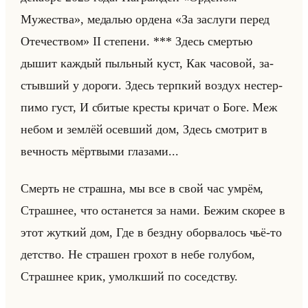
Мужества», ме­да­лью ор­де­на «За заслуги перед
Отечеством» II сте­пе­ни. *** Здесь смер­тью
дышит каж­дый пыльный куст, Как ча­со­вой, за­
стыв­ший у до­ро­ги. Здесь терп­кий воз­дух нестер­
пи­мо густ, И сби­тые кре­сты кри­чат о Боге. Меж
небом и зем­лёй осев­ший дом, Здесь смот­рит в
веч­ность мёрт­вы­ми гла­за­ми...
Смерть не страш­на, мы все в свой час умрём,
Страш­нее, что оста­нет­ся за нами. Бежим ско­рее в
этот жут­кий дом, Где в без­дну обо­рва­лось чьё-то
дет­ство. Не стра­шен гро­хот в небе го­лу­бом,
Страш­нее крик, умолк­ший по со­сед­ству.