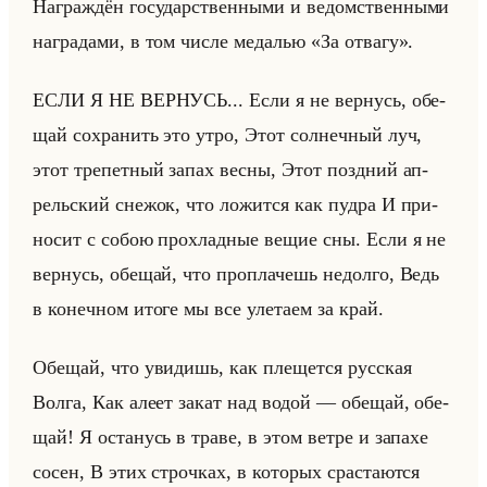
На­граж­дён го­су­дар­ствен­ны­ми и ве­дом­ствен­ны­ми
на­гра­да­ми, в том числе ме­да­лью «За отвагу».
ЕСЛИ Я НЕ ВЕР­НУСЬ... Если я не вер­нусь, обе­
щай со­хра­нить это утро, Этот сол­неч­ный луч,
этот тре­пет­ный запах весны, Этот позд­ний ап­
рельский сне­жок, что ло­жит­ся как пудра И при­
но­сит с собою про­хлад­ные вещие сны. Если я не
вер­нусь, обе­щай, что про­пла­чешь недол­го, Ведь
в ко­неч­ном итоге мы все уле­та­ем за край.
Обе­щай, что уви­дишь, как пле­щет­ся рус­ская
Волга, Как алеет закат над водой — обе­щай, обе­
щай! Я оста­нусь в траве, в этом ветре и за­па­хе
сосен, В этих строч­ках, в ко­то­рых срас­та­ют­ся