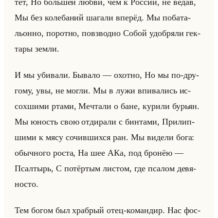
тёт, Но большей любви, чем к Рос­сии, не ведав,
Мы без ко­ле­ба­ний ша­га­ли впе­рёд. Мы по­ба­та­
льон­но, по­рот­но, по­взвод­но Собой удоб­ря­ли гек­
та­ры земли.
И мы уби­ва­ли. Бы­ва­ло — охот­но, Но мы по-дру­
го­му, увы, не могли. Мы в лужи впи­ва­лись ис­
сох­ши­ми ртами, Меч­та­ли о бане, ку­ри­ли бу­рьян.
Мы юность свою от­ди­ра­ли с бин­та­ми, При­лип­
ши­ми к мясу со­чив­ших­ся ран. Мы ви­де­ли бога:
обыч­но­го роста, На шее АКа, под бро­нёю —
Псал­тырь, С по­тёр­тым ли­стом, где пса­лом де­вя­
но­сто.
Тем богом был храб­рый отец-ко­ман­дир. Нас фос­