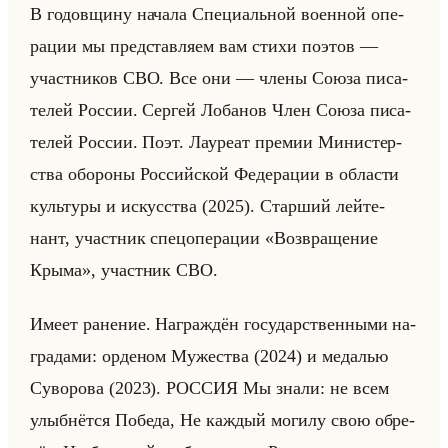
В го­дов­щи­ну на­ча­ла Спе­ци­альной во­ен­ной опе­
ра­ции мы пред­став­ля­ем вам стихи по­этов —
участ­ни­ков СВО. Все они — члены Союза пи­са­
те­лей Рос­сии. Сер­гей Ло­ба­нов Член Союза пи­са­
те­лей Рос­сии. Поэт. Ла­уре­ат пре­мии Ми­ни­стер­
ства обо­ро­ны Рос­сийской Фе­де­ра­ции в об­ла­сти
культу­ры и ис­кус­ства (2025). Стар­ший лейте­
нант, участ­ник спе­цо­пе­ра­ции «Возвращение
Крыма», участ­ник СВО.
Имеет ра­не­ние. На­граж­дён го­су­дар­ствен­ны­ми на­
гра­да­ми: ор­де­ном Му­же­ства (2024) и ме­да­лью
Су­во­ро­ва (2023). РОС­СИЯ Мы знали: не всем
улыб­нёт­ся По­бе­да, Не каж­дый мо­ги­лу свою об­ре­