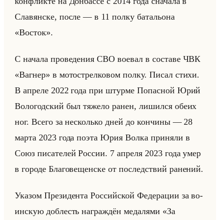
кон­флик­те на Дон­бас­се с 2014 года сна­ча­ла в
Сла­вян­ске, после — в 11 полку ба­та­льо­на
«Восток».
С на­ча­ла про­ве­де­ния СВО во­евал в со­ста­ве ЧВК
«Вагнер» в мо­то­стрел­ко­вом полку. Писал стихи.
В ап­ре­ле 2022 года при штур­ме По­пас­ной Юрий
Во­ло­год­ский был тя­же­ло ранен, ли­шил­ся обеих
ног. Всего за несколько дней до кон­чи­ны — 28
марта 2023 года поэта Юрия Волка при­ня­ли в
Союз пи­са­те­лей Рос­сии. 7 ап­ре­ля 2023 года умер
в го­ро­де Бла­го­ве­щен­ске от по­след­ствий ра­не­ний.
Ука­зом Пре­зи­ден­та Рос­сийской Фе­де­ра­ции за во­
ин­скую доб­лесть на­граж­дён ме­да­ля­ми «За