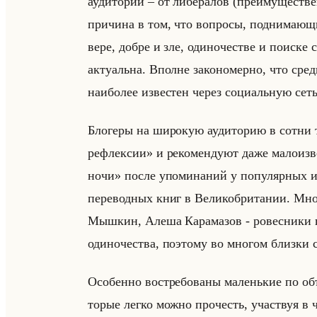
ауди­то­рии – от ли­бе­ра­лов (пре­иму­ще­стве
при­чи­на в том, что во­про­сы, под­ни­ма­ющ
вере, добре и зле, оди­но­че­стве и по­ис­ке см
ак­ту­альна. Вполне за­ко­но­мер­но, что сре
наи­бо­лее из­ве­стен через со­ци­альную сет
Бло­ге­ры на ши­ро­кую ауди­то­рию в сотни 
рефлексии» и ре­ко­мен­ду­ют даже ма­ло­из­в
ночи» после упо­ми­на­ний у по­пу­ляр­ных и
пе­ре­вод­ных книг в Ве­ли­ко­бри­та­нии. Мно
Мыш­кин, Алеша Ка­ра­ма­зов - ро­вес­ни­ки п
оди­но­че­ства, по­это­му во мно­гом близ­ки с
Осо­бен­но вос­тре­бо­ва­ны ма­ленькие по 
то­рые легко можно про­честь, участ­вуя в 