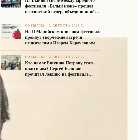
На главной сцене Международного
фестиваля «Белый июнь» прошел
поэтический вечер, объединивший
авторов Союза писателей России
СОБЫТИЯ
·
2 АВГУСТА 2026 Г.
На II Марийском книжном фестивале
пройдут творческие встречи
с писателями Игорем Карауловым
и Платоном Бесединым
СОБЫТИЯ
·
2 АВГУСТА 2026 Г.
Кто помог Евгению Петрову стать
классиком? Сергей Беляков
прочитал лекцию на фестивале
«Белый июнь»