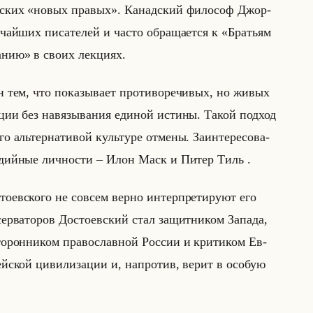
кан­ских «новых правых». Ка­над­ский фи­ло­соф Джор­
­чайших пи­са­те­лей и часто об­ра­ща­ет­ся к «Братьям
ию» в своих лек­ци­ях.
н тем, что по­ка­зы­ва­ет про­ти­во­ре­чи­вых, но живых
­ации без на­вя­зы­ва­ния еди­ной ис­ти­ны. Такой под­ход
льтер­на­ти­вой культу­ре от­ме­ны. За­ин­те­ре­со­ва­
ме­дийные лич­но­сти – Илон Маск и Питер Тиль .
­ев­ско­го не со­всем верно ин­тер­пре­ти­ру­ют его
р­ва­то­ров До­сто­ев­ский стал за­щит­ни­ком За­па­да,
о­рон­ни­ком пра­во­слав­ной Рос­сии и кри­ти­ком Ев­
ейской ци­ви­ли­за­ции и, на­про­тив, верит в осо­бую