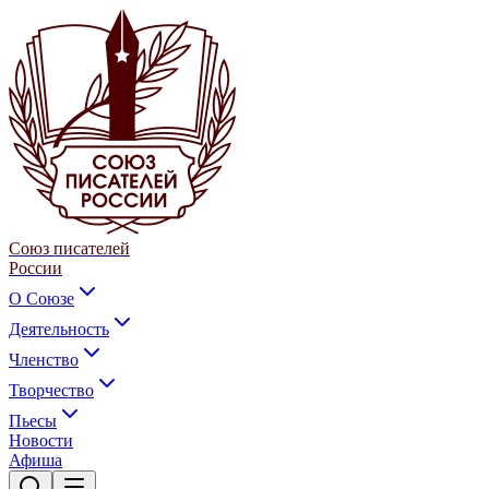
Союз писателей
России
О Союзе
Деятельность
Членство
Творчество
Пьесы
Новости
Афиша