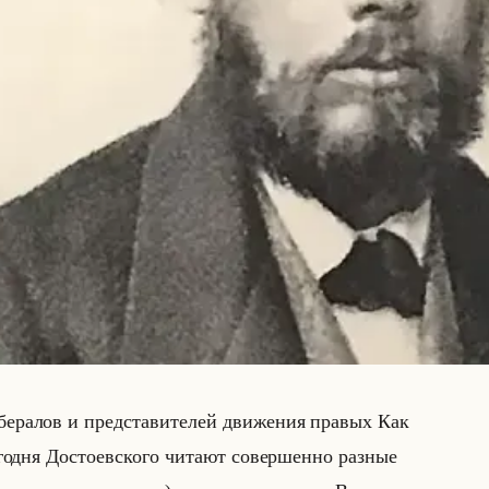
­бе­ра­лов и пред­ста­ви­те­лей дви­же­ния пра­вых Как
год­ня До­сто­ев­ско­го чи­та­ют со­вер­шен­но раз­ные