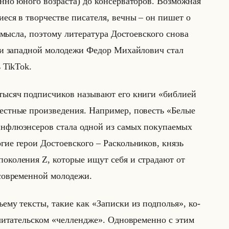
н­но юного воз­рас­та) до кон­сер­ва­то­ров. Воз­мож­ная
и­еся в твор­че­стве пи­са­те­ля, вечны – он пишет о
ыс­ла, по­это­му ли­те­ра­ту­ра До­сто­ев­ско­го снова
ди за­пад­ной мо­ло­де­жи Федор Ми­хайло­вич стал
ь TikTok.
тысяч под­пис­чи­ков на­зы­ва­ют его книги «библией
ест­ные про­из­ве­де­ния. На­при­мер, по­весть «Белые
н­флю­эн­се­ров стала одной из самых по­ку­па­емых
­гие герои До­сто­ев­ско­го – Рас­кольни­ков, князь
о­ко­ле­ния Z, ко­то­рые ищут себя и стра­да­ют от
о­вре­мен­ной мо­ло­де­жи.
объе­му тек­сты, такие как «Записки из подполья», ко­
чи­та­тельском «челлендже». Од­но­вре­мен­но с этим