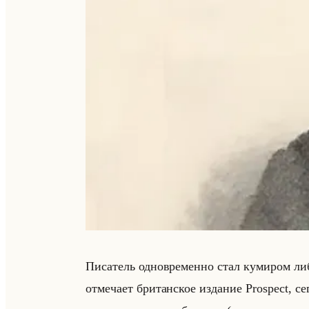
Пи­са­тель од­но­вре­мен­но стал ку­ми­ром ли
от­ме­ча­ет бри­тан­ское из­да­ние Prospect, се­