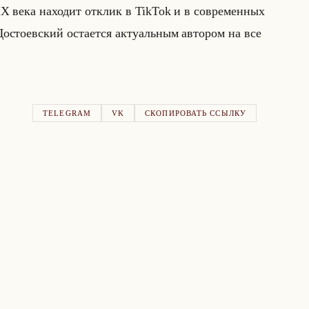
 века на­хо­дит от­клик в TikTok и в со­вре­мен­ных
о До­сто­ев­ский оста­ет­ся ак­ту­альным ав­то­ром на все
TELEGRAM
VK
СКОПИРОВАТЬ ССЫЛКУ