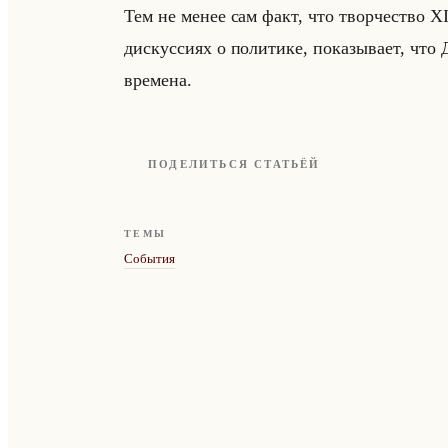
Тем не менее сам факт, что твор­че­ство XIX
дис­кус­си­ях о по­ли­ти­ке, по­ка­зы­ва­ет, чт
вре­ме­на.
ПОДЕЛИТЬСЯ СТАТЬЁЙ
ТЕМЫ
События