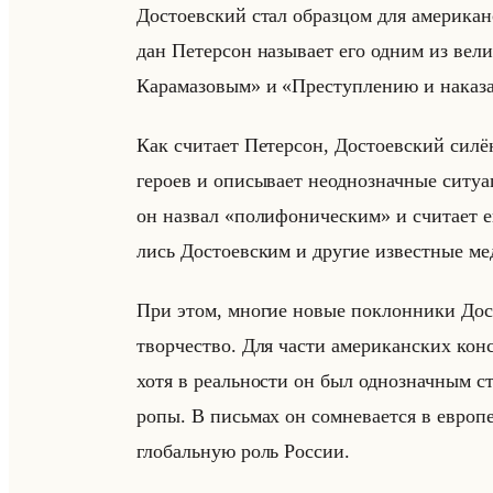
До­сто­ев­ский стал об­раз­цом для аме­ри­
дан Пе­тер­сон на­зы­ва­ет его одним из ве­ли
Карамазовым» и «Преступлению и наказан
Как счи­та­ет Пе­тер­сон, До­сто­ев­ский силё
ге­ро­ев и опи­сы­ва­ет неод­но­знач­ные си­ту
он на­звал «полифоническим» и счи­та­ет его а
лись До­сто­ев­ским и дру­гие из­вест­ные 
При этом, мно­гие новые по­клон­ни­ки До­сто
твор­че­ство. Для части аме­ри­кан­ских кон­се
хотя в ре­ально­сти он был од­но­знач­ным ст
ро­пы. В письмах он со­мне­ва­ет­ся в ев­ро­п
гло­бальную роль Рос­сии.