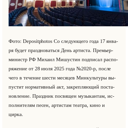
Фото: Depositphotos Со сле­ду­юще­го года 17 ян­ва­
ря будет празд­но­ваться День ар­ти­ста. Пре­мьер-
ми­нистр РФ Ми­ха­ил Ми­шу­ст­ин под­пи­сал рас­по­
ря­же­ние от 28 июля 2025 года №2020-р, после
чего в те­че­ние шести ме­ся­цев Мин­культу­ры вы­
пу­стит нор­ма­тив­ный акт, за­креп­ля­ющий по­ста­
нов­ле­ние. Празд­ник по­свя­щен му­зы­кан­там, ис­
пол­ни­те­лям песен, ар­ти­стам те­ат­ра, кино и
цирка.