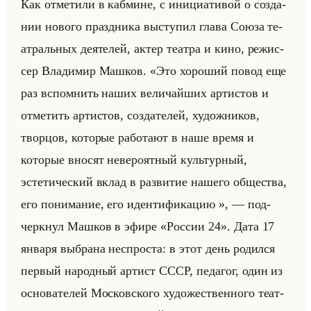
Как от­ме­ти­ли в ка­бмине, с ини­ци­ати­вой о со­зда­
нии но­во­го празд­ни­ка вы­сту­пил глава Союза те­
ат­ральных де­яте­лей, актер те­ат­ра и кино, ре­жис­
сер Вла­ди­мир Маш­ков. «Это хороший повод еще
раз вспомнить наших величайших артистов и
отметить артистов, создателей, художников,
творцов, которые работают в наше время и
которые вносят невероятный культурный,
эстетический вклад в развитие нашего общества,
его понимание, его идентификацию », — под­
черк­нул Маш­ков в эфире «России 24». Дата 17
ян­ва­ря вы­бра­на неспро­ста: в этот день ро­дил­ся
пер­вый на­род­ный ар­тист СССР, пе­да­гог, один из
ос­но­ва­те­лей Мос­ков­ско­го ху­до­же­ствен­но­го те­ат­