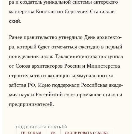
ра и со­зда­тель уни­кальной си­сте­мы ак­тер­ско­го
ма­стер­ства Кон­стан­тин Сер­ге­евич Ста­ни­слав­
ский.
Ранее пра­ви­тельство утвер­ди­ло День ар­хи­тек­то­
ра, ко­то­рый будет от­ме­чаться еже­год­но в пер­вый
по­не­дельник июля. Такая ини­ци­ати­ва по­сту­пи­ла
от Союза ар­хи­тек­то­ров Рос­сии и Ми­ни­стер­ства
стро­ительства и жи­лищ­но-ком­му­нально­го хо­
зяйства РФ. Идею под­дер­жа­ли Рос­сийская ака­де­
мия наук и Рос­сийский союз про­мыш­лен­ни­ков и
пред­при­ни­ма­те­лей.
ПОДЕЛИТЬСЯ СТАТЬЁЙ
TELEGRAM
VK
СКОПИРОВАТЬ ССЫЛКУ