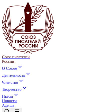
Союз писателей
России
О Союзе
Деятельность
Членство
Творчество
Пьесы
Новости
Афиша