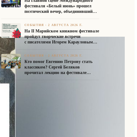
На главной сцене Международного
фестиваля «Белый июнь» прошел
поэтический вечер, объединивший
авторов Союза писателей России
СОБЫТИЯ
·
2 АВГУСТА 2026 Г.
На II Марийском книжном фестивале
пройдут творческие встречи
с писателями Игорем Карауловым
и Платоном Бесединым
СОБЫТИЯ
·
2 АВГУСТА 2026 Г.
Кто помог Евгению Петрову стать
классиком? Сергей Беляков
прочитал лекцию на фестивале
«Белый июнь»