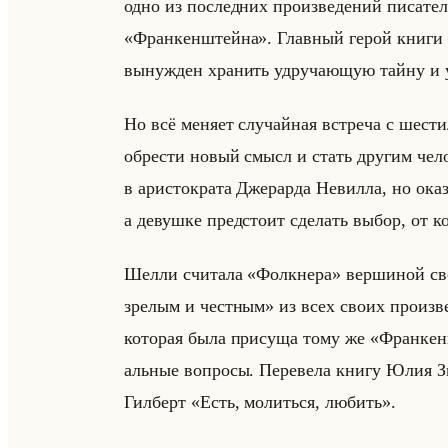
одно из по­след­них про­из­ве­де­ний пи­са­те
«Франкенштейна». Глав­ный герой книги — к
вы­нуж­ден хра­нить удру­ча­ющую тайну и 
Но всё ме­ня­ет слу­чайная встре­ча с ше­сти­л
об­ре­сти новый смысл и стать дру­гим че­ло­в
в ари­сто­кра­та Дже­рар­да Невил­ла, но ока­
а де­вуш­ке пред­сто­ит сде­лать выбор, от ко­
Шелли счи­та­ла «Фолкнера» вер­ши­ной сво
зрелым и честным» из всех своих про­из­ве­д
ко­то­рая была при­су­ща тому же «Франкенш
альные во­про­сы. Пе­ре­ве­ла книгу Юлия Зме­
Гил­берт «Есть, молиться, любить».