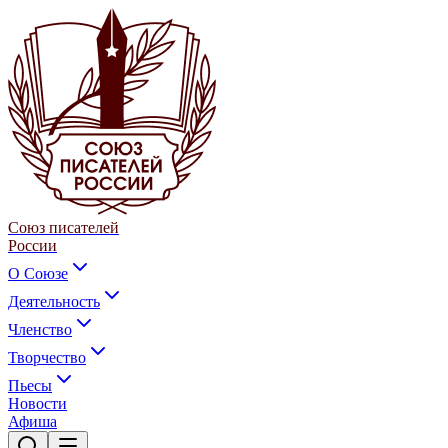
Союз писателей
России
О Союзе
Деятельность
Членство
Творчество
Пьесы
Новости
Афиша