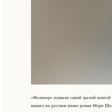
«Фолкнер» на­зва­ли самой зре­лой кни­гой 
вышел на рус­ском языке роман Мэри Шелл