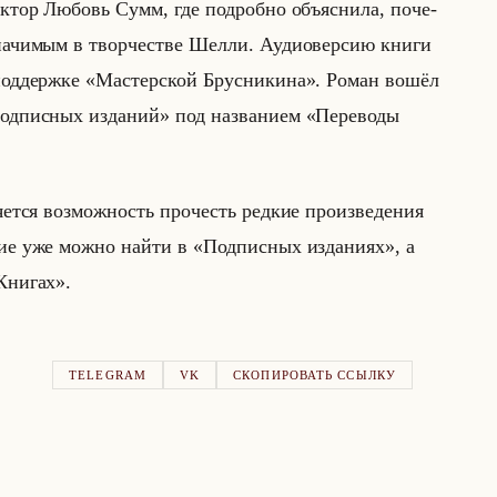
­дак­тор Лю­бовь Сумм, где по­дроб­но объяс­ни­ла, по­че­
на­чи­мым в твор­че­стве Шелли. Аудио­вер­сию книги
при под­держ­ке «Мастерской Брусникина». Роман вошёл
одписных изданий» под на­зва­ни­ем «Переводы
я­ет­ся воз­мож­ность про­честь ред­кие про­из­ве­де­ния
з­да­ние уже можно найти в «Подписных изданиях», а
 Книгах».
TELEGRAM
VK
СКОПИРОВАТЬ ССЫЛКУ