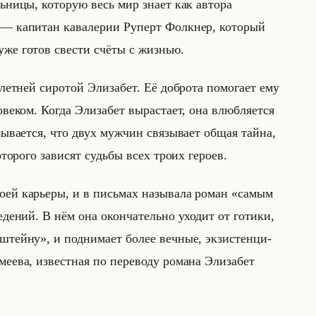
льни­цы, ко­то­рую весь мир знает как ав­то­ра
а­пи­тан ка­ва­ле­рии Ру­перт Фолк­нер, ко­то­рый
уже готов све­сти счёты с жиз­нью.
ет­ней си­ро­той Эли­за­бет. Её доб­ро­та по­мо­га­ет ему
е­ком. Когда Эли­за­бет вы­рас­та­ет, она влюб­ля­ет­ся
зы­ва­ет­ся, что двух муж­чин свя­зы­ва­ет общая тайна,
то­ро­го за­ви­сят судьбы всех троих ге­ро­ев.
ей ка­рье­ры, и в письмах на­зы­ва­ла роман «самым
е­ний. В нём она окон­ча­тельно ухо­дит от го­ти­ки,
тейну», и под­ни­ма­ет более веч­ные, эк­зи­стен­ци­
ева, из­вест­ная по пе­ре­во­ду ро­ма­на Эли­за­бет