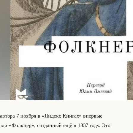
ав­то­ра 7 но­яб­ря в «Яндекс Книгах» впер­вые
и «Фолкнер», со­здан­ный ещё в 1837 году. Это