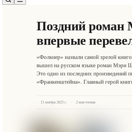
Поздний роман
впервые перевел
«Фолкнер» назвали самой зрелой книго
вышел на русском языке роман Мэри Ш
Это одно из последних произведений пи
«Франкенштейна». Главный герой кни
·
11 ноября 2025 г.
2
мин чтения