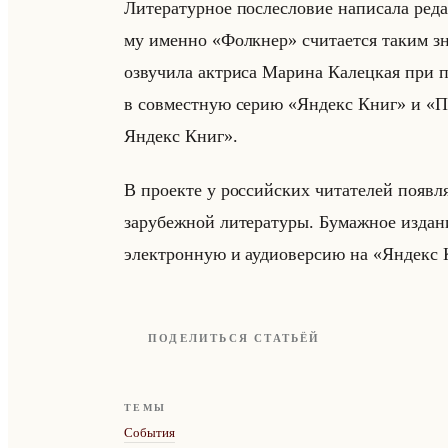
Ли­те­ра­тур­ное по­сле­сло­вие на­пи­са­ла ре
му имен­но «Фолкнер» счи­та­ет­ся таким з
озву­чи­ла ак­три­са Ма­ри­на Ка­лец­кая 
в сов­мест­ную серию «Яндекс Книг» и «П
Яндекс Книг».
В про­ек­те у рос­сийских чи­та­те­лей по­яв­л
за­ру­беж­ной ли­те­ра­ту­ры. Бу­маж­ное и
элек­трон­ную и аудио­вер­сию на «Яндекс
ПОДЕЛИТЬСЯ СТАТЬЁЙ
ТЕМЫ
События