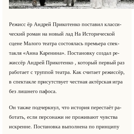
Ре­жисс ёр Ан­дрей При­ко­тен­ко по­ста­вил клас­си­
че­ский роман на новый лад На Ис­то­ри­че­ской
сцене Ма­ло­го те­ат­ра со­сто­ялась пре­мье­ра спек­
так­ля «Анна Каренина». По­ста­нов­ку со­здал ре­
жис­сёр Ан­дрей При­ко­тен­ко , ко­то­рый пер­вый раз
ра­бо­та­ет с труп­пой те­ат­ра. Как счи­та­ет ре­жис­сёр,
в спек­так­ле при­сут­ству­ет чест­ная ак­тёр­ская игра
без лиш­не­го па­фо­са.
Он также под­черк­нул, что ис­то­рия пе­ре­ста­ёт ра­
бо­тать, если пер­со­на­жи не про­жи­ва­ют чув­ства
ис­кренне. По­ста­нов­ка вы­пол­не­на по прин­ци­пу