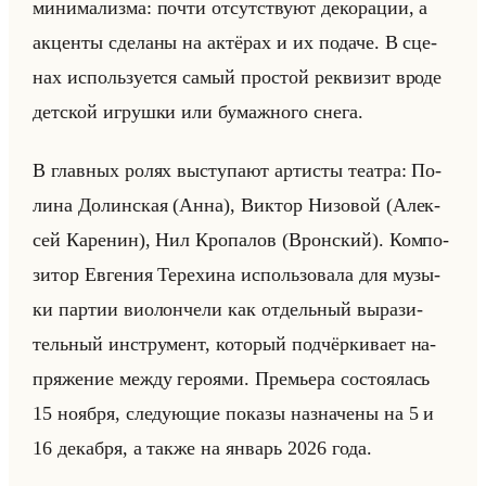
ми­ни­ма­лиз­ма: почти от­сут­ству­ют де­ко­ра­ции, а
ак­цен­ты сде­ла­ны на ак­тё­рах и их по­да­че. В сце­
нах ис­пользу­ет­ся самый про­стой рек­ви­зит вроде
дет­ской иг­руш­ки или бу­маж­но­го снега.
В глав­ных ролях вы­сту­па­ют ар­ти­сты те­ат­ра: По­
ли­на До­лин­ская (Анна), Вик­тор Ни­зо­вой (Алек­
сей Ка­ре­нин), Нил Кро­па­лов (Врон­ский). Ком­по­
зи­тор Ев­ге­ния Те­ре­хи­на ис­пользо­ва­ла для му­зы­
ки пар­тии ви­олон­че­ли как от­дельный вы­ра­зи­
тельный ин­стру­мент, ко­то­рый под­чёр­ки­ва­ет на­
пря­же­ние между ге­ро­ями. Пре­мье­ра со­сто­ялась
15 но­яб­ря, сле­ду­ющие по­ка­зы на­зна­че­ны на 5 и
16 де­каб­ря, а также на ян­варь 2026 года.