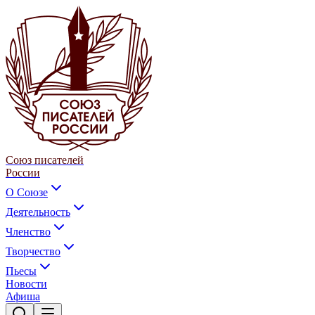
Союз писателей
России
О Союзе
Деятельность
Членство
Творчество
Пьесы
Новости
Афиша