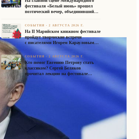
На главной сцене Международного
фестиваля «Белый июнь» прошел
поэтический вечер, объединивший
авторов Союза писателей России
СОБЫТИЯ
·
2 АВГУСТА 2026 Г.
На II Марийском книжном фестивале
пройдут творческие встречи
с писателями Игорем Карауловым
и Платоном Бесединым
СОБЫТИЯ
·
2 АВГУСТА 2026 Г.
Кто помог Евгению Петрову стать
классиком? Сергей Беляков
прочитал лекцию на фестивале
«Белый июнь»