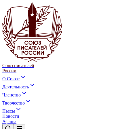
Союз писателей
России
О Союзе
Деятельность
Членство
Творчество
Пьесы
Новости
Афиша