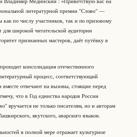
­сии Вла­ди­мир Медин­ский : «Приветствую вас на
иональной литературной премии "Слово" —
как по числу участников, так и по призовому
т для широкой читательской аудитории
торитет признанных мастеров, даёт путёвку в
 проходит консолидация отечественного
 литературный процесс, соответствующий
и вместе отвечают на вызовы, стоящие перед
тмечу, что в Год единства народов России
о" вручается не только писателям, но и авторам
башкирского, якутского, аварского языков.
ьностей в полной мере отражает культурное