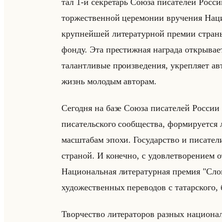
тал 1-й сек­ре­тарь Союза пи­са­те­лей Рос
торжественной церемонии вручения Нац
крупнейшей литературной премии страны 
фонду. Эта престижная награда открывае
талантливые произведения, укрепляет ав
жизнь молодым авторам.
Сегодня на базе Союза писателей России
писательского сообщества, формируется
масштабам эпохи. Государство и писател
страной. И конечно, с удовлетворением о
Национальная литературная премия "Слов
художественных переводов с татарского, 
Творчество литераторов разных национал