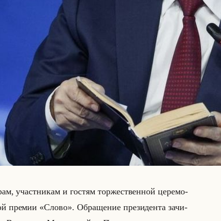
­рам, участ­ни­кам и го­стям тор­же­ствен­ной це­ре­мо­
ой пре­мии «Слово». Об­ра­ще­ние пре­зи­ден­та за­чи­