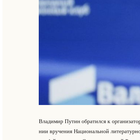
Вла­ди­мир Путин об­ра­тил­ся к ор­га­ни­за­то
нии вру­че­ния На­ци­ональной ли­те­ра­тур­н