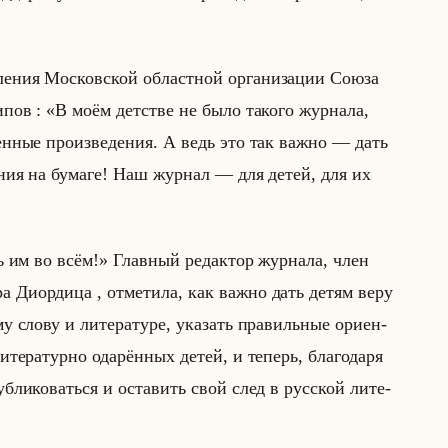
ле­ния Мос­ков­ской об­ласт­ной ор­га­ни­за­ции Союза
­ти­пов : «В моём детстве не было такого журнала,
енные произведения. А ведь это так важно — дать
ния на бумаге! Наш журнал — для детей, для их
им во всём!» Глав­ный ре­дак­тор жур­на­ла, член
 Диор­ди­ца , от­ме­ти­ла, как важно дать детям веру
му слову и ли­те­ра­ту­ре, ука­зать пра­вильные ори­ен­
­ра­тур­но ода­рён­ных детей, и те­перь, бла­го­да­ря
уб­ли­ко­ваться и оста­вить свой след в рус­ской ли­те­