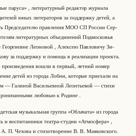
лые паруса» , ли­те­ра­тур­ный ре­дак­тор жур­на­ла
­ди­те­лей юных ли­те­ра­то­ров за под­держ­ку детей, а
сть Пред­се­да­те­лю прав­ле­ния МОО СП Рос­сии Сер­
­те­лям ли­те­ра­тур­ных объеди­не­ний Под­мос­ко­вья
е Ге­ор­ги­евне Лео­но­вой , Алек­сею Пав­ло­ви­чу Зи­
ко­ву за под­держ­ку и по­мощь в ре­али­за­ции про­ек­та.
и про­из­ве­де­ния вошли в пер­вый, лет­ний номер
ле­ние детей из го­ро­да Лобни, ко­то­рые при­еха­ли на
ком — Га­ли­ной Ва­си­льев­ной Леон­тье­вой — стихи
о­ни­зан­ны­ми лю­бо­вью к Ро­дине .
а дет­ская му­зы­кальная груп­па «Облачата» из го­ро­да
сь и вос­пи­тан­ни­ки те­ат­ра-сту­дии «Атмосфера» ,
 А. П. Че­хо­ва и сти­хо­тво­ре­ние В. В. Ма­яков­ско­го.