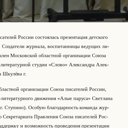
­те­лей Рос­сии со­сто­ялась пре­зен­та­ция дет­ско­го
 Со­зда­те­ли жур­на­ла, вос­пи­тан­ни­цы ве­ду­щих ли­
 член Мос­ков­ской об­ласт­ной ор­га­ни­за­ции Союза
ой ли­те­ра­тур­ной сту­дии «Слово» Алек­сандра Алек­
 Шку­лё­ва г.
ласт­ной ор­га­ни­за­ции Союза пи­са­те­лей Рос­сии,
о-ли­те­ра­тур­но­го дви­же­ния «Алые паруса» Свет­ла­на
 Сту­пи­но). Осо­бую бла­го­дар­ность ко­ман­да жур­
рю Сек­ре­та­ри­ата Прав­ле­ния Союза пи­са­те­лей Рос­
од­держ­ку и воз­мож­ность про­ве­де­ния пре­зен­та­ции