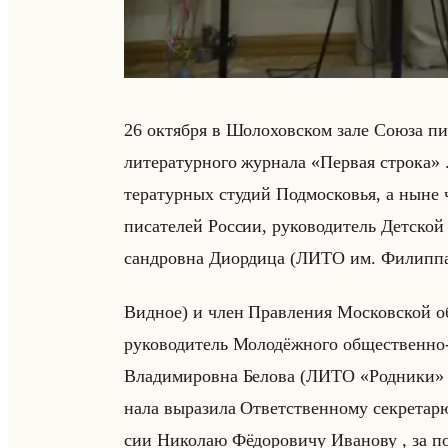
26 ок­тяб­ря в Шо­ло­хов­ском зале Союза пи­са
ли­те­ра­тур­но­го жур­на­ла «Первая строка» .
те­ра­тур­ных сту­дий Под­мос­ко­вья, а ныне
пи­са­те­лей Рос­сии, ру­ко­во­ди­тель Дет­ск
сан­дров­на Диор­ди­ца (ЛИТО им. Фи­лип­па
Вид­ное) и член Прав­ле­ния Мос­ков­ской об­
ру­ко­во­ди­тель Мо­ло­дёж­но­го об­ще­ствен­н
Вла­ди­ми­ров­на Бе­ло­ва (ЛИТО «Родники» г.
на­ла вы­ра­зи­ла От­вет­ствен­но­му сек­ре­та­
сии Ни­ко­лаю Фё­до­ро­ви­чу Ива­но­ву , за п