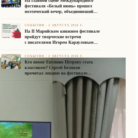
На главной сцене Международного
фестиваля «Белый июнь» прошел
поэтический вечер, объединивший
авторов Союза писателей России
СОБЫТИЯ
·
2 АВГУСТА 2026 Г.
На II Марийском книжном фестивале
пройдут творческие встречи
с писателями Игорем Карауловым
и Платоном Бесединым
СОБЫТИЯ
·
2 АВГУСТА 2026 Г.
Кто помог Евгению Петрову стать
классиком? Сергей Беляков
прочитал лекцию на фестивале
«Белый июнь»