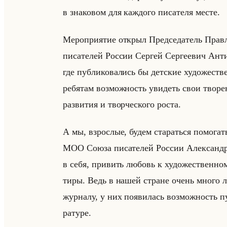
в зна­ко­вом для каж­до­го пи­са­те­ля месте.
Ме­ро­при­ятие от­крыл Пред­се­да­тель Прав­
пи­са­те­лей Рос­сии Сер­гей Сер­ге­евич Ан
где публиковались бы детские художеств
ребятам возможность увидеть свои творе
развития и творческого роста.
А мы, взрослые, будем стараться помогать 
МОО Союза пи­са­те­лей Рос­сии Алек­сандра
в себя, при­вить лю­бовь к ху­до­же­ствен­но­
ти­ры. Ведь в нашей стране очень много ли­те
жур­на­лу, у них по­яви­лась воз­мож­ность п
ра­ту­ре.