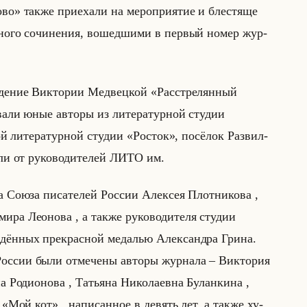
лово» также при­еха­ли на ме­ро­при­ятие и бле­стя­ще
н­но­го со­чи­не­ния, во­шед­ши­ми в пер­вый номер жур­
­ве­де­ние Вик­то­рии Мед­вец­кой «Расстрелянный
а­ли юные ав­то­ры из ли­те­ра­тур­ной сту­дии
 ли­те­ра­тур­ной сту­дии «Росток», по­сё­лок Раз­вил­
­ли от ру­ко­во­ди­те­лей ЛИТО им.
 Союза пи­са­те­лей Рос­сии Алек­сея Плот­ни­ко­ва ,
ра Лео­но­ва , а также ру­ко­во­ди­те­ля сту­дии
дён­ных пре­крас­ной ме­да­лью Алек­сандра Грина.
­сии были от­ме­че­ны ав­то­ры жур­на­ла – Вик­то­рия
 Ро­ди­оно­ва , Та­тья­на Ни­ко­ла­ев­на Бу­лан­ки­на ,
е «Мой кот» , на­пи­сан­ное в де­вять лет, а также ху­