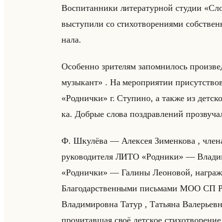
Вос­пи­тан­ни­ки ли­те­ра­тур­ной сту­дии «С
вы­сту­пи­ли со сти­хо­тво­ре­ни­ями соб­стве
на­ла.
Осо­бен­но зри­те­лям за­пом­ни­лось про­из
музыкант» . На ме­ро­при­ятии при­сут­ство­в
«Роднички» г. Сту­пи­но, а также из дет­ской
ка. Доб­рые слова по­здрав­ле­ний про­зву­ча
Ф. Шку­лё­ва — Алек­сея Зи­мен­ко­ва , члена
ру­ко­во­ди­те­ля ЛИТО «Родники» — Вла­ди­ми­
«Роднички» — Га­ли­ны Лео­но­вой, на­граж­
Бла­го­дар­ствен­ны­ми письма­ми МОО СП Рос
Вла­ди­ми­ров­на Татур , Та­тья­на Ва­ле­рьев­на
про­чи­тав­шая своё дет­ское сти­хо­тво­ре­ни