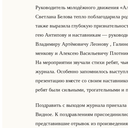
Ру­ко­во­ди­тель мо­ло­дёж­но­го дви­же­ния «А
Свет­ла­на Бе­ло­ва тепло по­бла­го­да­ри­ла ро
также вы­ра­зи­ла глу­бо­кую при­зна­тельно
гею Ан­ти­по­ву и на­став­ни­кам — ру­ко­во­ди
Вла­ди­ми­ру Ар­тё­мо­ви­чу Лео­но­ву , Га­лин
мен­ко­ву и Алек­сею Ва­си­лье­ви­чу Плот­ни­
На ме­ро­при­ятии зву­ча­ли стихи ребят, чь
жур­на­ла. Осо­бен­но за­пом­ни­лось вы­ступ­
пре­зен­та­цию вме­сте со своим на­став­ни­
ребят были сильны­ми, тро­га­тельны­ми и пр
По­здра­вить с вы­хо­дом жур­на­ла при­еха­л
Вид­ное. К по­здрав­ле­ни­ям при­со­еди­ни­ли
пред­ста­вив­шие от­ры­вок из про­из­ве­де­ния