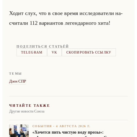
Ходит слух, что в свое время ис­сле­до­ва­те­ли на­
счи­та­ли 112 ва­ри­ан­тов ле­ген­дар­но­го хита!
ПОДЕЛИТЬСЯ СТАТЬЁЙ
TELEGRAM
VK
СКОПИРОВАТЬ ССЫЛКУ
ТЕМЫ
Дзен СПР
ЧИТАЙТЕ ТАКЖЕ
Другие новости Союза
СОБЫТИЯ
·
4 АВГУСТА 2026 Г.
«Хочется пить чистую воду прозы»: