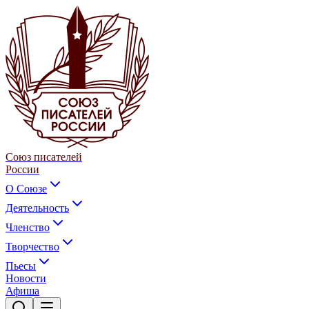
Союз писателей
России
О Союзе
Деятельность
Членство
Творчество
Пьесы
Новости
Афиша