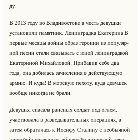
ду.
В 2013 году во Вла­ди­во­сто­ке в честь де­вуш­ки
уста­но­ви­ли па­мят­ник. Ле­нин­град­ка Ека­те­ри­на В
пер­вые ме­ся­цы войны образ ге­ро­ини из по­пу­ляр­
ной песни стали свя­зы­вать с юной ле­нин­град­кой
Ека­те­ри­ной Ми­хайло­вой. При­ба­вив себе два
года, она до­би­лась за­чис­ле­ния в действу­ющую
армию. И куда! В мор­скую пе­хо­ту, куда де­ву­шек
во­об­ще ни­ко­гда не брали.
Де­вуш­ка спа­са­ла ра­не­ных сол­дат под огнем,
участ­во­ва­ла в раз­ве­ды­ва­тельных опе­ра­ци­ях, а
затем об­ра­ти­лась к Иоси­фу Ста­ли­ну с необыч­ной
просьбой: раз­ре­шить ей служ­бу в мор­ской пе­хо­