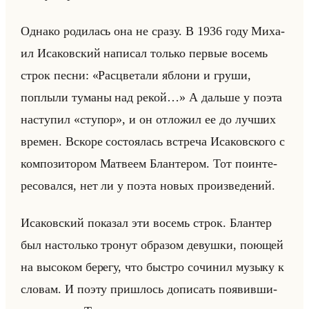
Од­на­ко ро­ди­лась она не сразу. В 1936 году Ми­ха­
ил Ис­аков­ский на­пи­сал только пер­вые во­семь
строк песни: «Расцветали яблони и груши,
поплыли туманы над рекой…» А дальше у поэта
на­сту­пил «ступор», и он от­ло­жил ее до луч­ших
вре­мен. Вско­ре со­сто­ялась встре­ча Ис­аков­ско­го с
ком­по­зи­то­ром Мат­ве­ем Блан­те­ром. Тот по­ин­те­
ре­со­вал­ся, нет ли у поэта новых про­из­ве­де­ний.
Ис­аков­ский по­ка­зал эти во­семь строк. Блан­тер
был на­столько тро­нут об­ра­зом де­вуш­ки, по­ющей
на вы­со­ком бе­ре­гу, что быст­ро со­чи­нил му­зы­ку к
сло­вам. И поэту при­шлось до­пи­сать по­явив­ши­