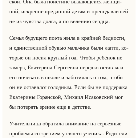
ской. Она была по­ист­ине вы­да­ющейся жен­щи­
ной, ис­кренне пре­дан­ной детям и пре­по­да­вав­шей
не из чув­ства долга, а по ве­ле­нию серд­ца.
Семья бу­ду­ще­го поэта жила в крайней бед­но­сти,
и един­ствен­ной обу­вью мальчи­ка были лапти, ко­
то­рые он носил круг­лый год. Чтобы ре­бё­нок не
за­мёрз, Ека­те­ри­на Сер­ге­ев­на неред­ко остав­ля­ла
его но­че­вать в школе и за­бо­ти­лась о том, чтобы
он не оста­вал­ся го­лод­ным. Если бы не под­держ­ка
Ека­те­ри­ны Го­ран­ской, Ми­ха­ил Ис­аков­ский мог
бы по­те­рять зре­ние еще в дет­стве.
Учи­тельни­ца об­ра­ти­ла вни­ма­ние на се­рьёз­ные
про­бле­мы со зре­ни­ем у сво­его уче­ни­ка. Ро­ди­те­ли