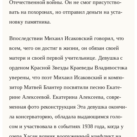
Оте­че­ствен­ной войны. Он не смог при­сут­ство­
вать на по­хо­ро­нах, но от­пра­вил деньги на уста­
нов­ку па­мят­ни­ка.
Впо­след­ствии Ми­ха­ил Ис­аков­ский го­во­рил, что
всем, чего он до­стиг в жизни, он обя­зан своей
ма­те­ри и своей пер­вой учи­тельни­це. Де­вуш­ка с
ор­де­ном Крас­ной Звез­ды Кра­еве­ды Вла­ди­во­сто­ка
уве­ре­ны, что поэт Ми­ха­ил Ис­аков­ский и ком­по­
зи­тор Мат­вей Блан­тер по­свя­ти­ли песню Ека­те­
рине Алек­се­евой. Ека­те­ри­на Алек­се­ева, со­вре­
мен­ная фото ре­кон­струк­ция Эта де­вуш­ка окон­чи­
ла кон­сер­ва­то­рию, об­ла­да­ла вы­да­ющим­ся го­ло­
сом и участ­во­ва­ла в со­бы­ти­ях 1938 года, когда у
озера Хасан воз­ник во­ору­жен­ный кон­фликт на