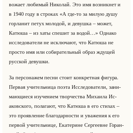
во­жа­ет лю­би­мый Ни­ко­лай. Это имя воз­ник­нет и
в 1940 году в стро­ках «А где-то за милую душу
горланит петух молодой, и девушка – может,
Катюша – из хаты спешит за водой…» Од­на­ко
ис­сле­до­ва­те­ли не ис­клю­ча­ют, что Ка­тю­ша не
про­сто имя или со­би­ра­тельный образ жду­щей
рус­ской де­вуш­ки.
За пер­со­на­жем песни стоит кон­крет­ная фи­гу­ра.
Пер­вая учи­тельни­ца поэта Ис­сле­до­ва­те­ли, за­ни­
ма­ющи­еся изу­че­ни­ем твор­че­ства Ми­ха­ила Ис­
аков­ско­го, по­ла­га­ют, что Ка­тю­ша в его сти­хах –
это про­яв­ле­ние бла­го­дар­но­сти и ува­же­ния к его
пер­вой учи­тельни­це, Ека­те­рине Сер­ге­евне Го­ран­