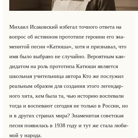
Ми­ха­ил Ис­аков­ский из­бе­гал точ­но­го от­ве­та на
во­прос об ис­тин­ном про­то­ти­пе ге­ро­ини его зна­
ме­ни­той песни «Катюша», хотя и при­зна­вал, что
имя было вы­бра­но не слу­чайно. Ве­ро­ят­ным кан­
ди­да­том на роль про­то­ти­па Ка­тю­ши яв­ля­ет­ся
школьная учи­тельни­ца ав­то­ра Кто же по­слу­жил
ре­альным об­ра­зом для со­зда­ния этого ле­ген­дар­
но­го хита, кем была та, чью ис­то­рию вос­пе­ва­ли
тогда и вос­пе­ва­ют се­год­ня не только в Рос­сии, но
и в дру­гих стра­нах мира? Зна­ме­ни­тая со­вет­ская
песня по­яви­лась в 1938 году и тут же стала лю­би­
мой у на­ро­да.