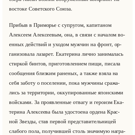
во­сто­ке Со­вет­ско­го Союза.
При­быв в При­мо­рье с су­пру­гом, ка­пи­та­ном
Алек­се­ем Алек­се­евым, она, в связи с на­ча­лом во­
ен­ных действий и ухо­дом муж­чин на фронт, ор­
га­ни­зо­ва­ла ла­за­рет. Ека­те­ри­на лично за­ни­ма­лась
стир­кой бин­тов, при­го­тов­ле­ни­ем пищи, пи­са­ла
со­об­ще­ния близ­ким ра­не­ных, а также взяла на
себя за­бо­ту о по­се­ле­нии, пока муж­чи­ны сра­жа­
лись за тер­ри­то­рии, ок­ку­пи­ро­ван­ные япон­ски­ми
войска­ми. За про­яв­лен­ные от­ва­гу и ге­ро­изм Ека­
те­ри­на Алек­се­ева была удо­сто­ена ор­де­на Крас­
ной Звез­ды, став пер­вой пред­ста­ви­тельни­цей
сла­бо­го пола, по­лу­чив­шей столь зна­чи­мую на­гра­