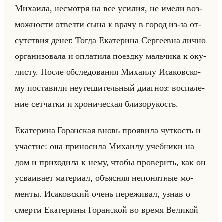
Ми­ха­ила, несмот­ря на все уси­лия, не имели воз­
мож­но­сти от­вез­ти сына к врачу в город из-за от­
сут­ствия денег. Тогда Ека­те­ри­на Сер­ге­ев­на лично
ор­га­ни­зо­ва­ла и опла­ти­ла по­езд­ку мальчи­ка к оку­
ли­сту. После об­сле­до­ва­ния Ми­ха­илу Ис­аков­ско­
му по­ста­ви­ли неуте­ши­тельный ди­агноз: вос­па­ле­
ние сет­чат­ки и хро­ни­че­ская бли­зо­ру­кость.
Ека­те­ри­на Го­ран­ская вновь про­яви­ла чут­кость и
уча­стие: она при­но­си­ла Ми­ха­илу учеб­ни­ки на
дом и при­хо­ди­ла к нему, чтобы про­ве­рить, как он
усва­ива­ет ма­те­ри­ал, объяс­няя непо­нят­ные мо­
мен­ты. Ис­аков­ский очень пе­ре­жи­вал, узнав о
смер­ти Ека­те­ри­ны Го­ран­ской во время Ве­ли­кой