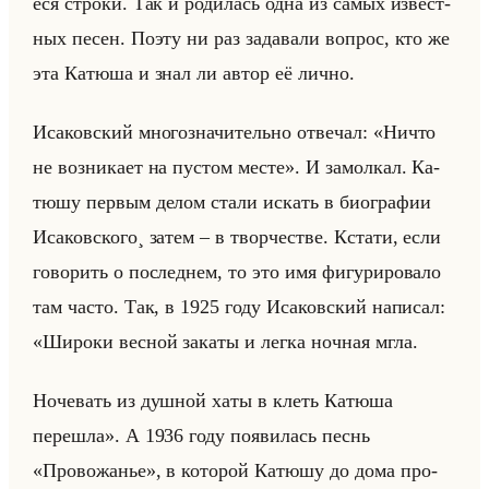
еся стро­ки. Так и ро­ди­лась одна из самых из­вест­
ных песен. Поэту ни раз за­да­ва­ли во­прос, кто же
эта Ка­тю­ша и знал ли автор её лично.
Ис­аков­ский мно­го­зна­чи­тельно от­ве­чал: «Ничто
не возникает на пустом месте». И за­мол­кал. Ка­
тю­шу пер­вым делом стали ис­кать в био­гра­фии
Ис­аков­ско­го¸ затем – в твор­че­стве. Кста­ти, если
го­во­рить о по­след­нем, то это имя фи­гу­ри­ро­ва­ло
там часто. Так, в 1925 году Ис­аков­ский на­пи­сал:
«Широки весной закаты и легка ночная мгла.
Ночевать из душной хаты в клеть Катюша
перешла». А 1936 году по­яви­лась песнь
«Провожанье», в ко­то­рой Ка­тю­шу до дома про­