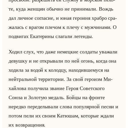
те, куда жен­щин обыч­но не при­ни­ма­ли. Вождь
дал лич­ное со­гла­сие, и юная ге­ро­иня храб­ро сра­
жа­лась с вра­гом пле­чом к плечу с муж­чи­на­ми. О
по­дви­гах Ека­те­ри­ны сла­га­ли ле­ген­ды.
Ходил слух, что даже немец­кие сол­да­ты ува­жа­ли
де­вуш­ку и не от­кры­ва­ли по ней огонь, когда она
хо­ди­ла за водой к ко­лод­цу, на­хо­див­ше­му­ся на
нейтральной тер­ри­то­рии. За свой ге­ро­изм Ми­
хайло­ва по­лу­чи­ла зва­ние Героя Со­вет­ско­го
Союза и Зо­ло­тую ме­даль. Бойцы на фрон­те
неред­ко пе­ре­де­лы­ва­ли слова по­пу­ляр­ной песни и
потом пели их своим Ка­тю­шам, ко­то­рые ждали
их воз­вра­ще­ния.